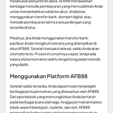
melakukan penyetoran dana. AFB88 menawarkan
berbagai metode pembayaran yang memudahkan Anda
untuk menambahkan saldo ke akun. Anda bisa
menggunakan transfer bank, dompet digital, atau
metode pembayaran lainnya sesuai dengan yang
tersedia di situs.
Misalnya, jika Anda menggunakan transfer bank,
pastikan Anda mengikuti instruksi yang ditampilkan di
situs AFB88. Setelah transaksi selesai, saldo Anda akan
otomatis terisi. Proses ini umumnya cepat, tetapi ada
kalanya bisa memakan waktu tergantung pada metode
yang dipilih.
Menggunakan Platform AFB88
Setelah saldo tersedia, Anda dapat mulai menjelajahi
berbagai jenis permainan yang ditawarkan oleh AFB88.
Dari sportsbook yang memungkinkan Anda bertaruh
pada berbagai acara olahraga, hingga permainan kasino
klasik seperti blackjack, roulette, dan slot, AFB88
memastikan bahwa semua minat pengguna tercakup.