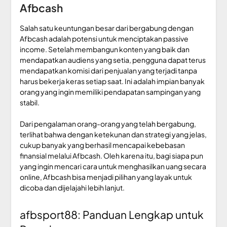
Afbcash
Salah satu keuntungan besar dari bergabung dengan
Afbcash adalah potensi untuk menciptakan passive
income. Setelah membangun konten yang baik dan
mendapatkan audiens yang setia, pengguna dapat terus
mendapatkan komisi dari penjualan yang terjadi tanpa
harus bekerja keras setiap saat. Ini adalah impian banyak
orang yang ingin memiliki pendapatan sampingan yang
stabil.
Dari pengalaman orang-orang yang telah bergabung,
terlihat bahwa dengan ketekunan dan strategi yang jelas,
cukup banyak yang berhasil mencapai kebebasan
finansial melalui Afbcash. Oleh karena itu, bagi siapa pun
yang ingin mencari cara untuk menghasilkan uang secara
online, Afbcash bisa menjadi pilihan yang layak untuk
dicoba dan dijelajahi lebih lanjut.
afbsport88: Panduan Lengkap untuk