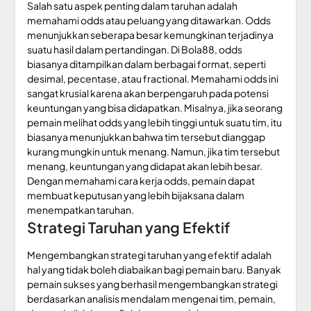
Salah satu aspek penting dalam taruhan adalah
memahami odds atau peluang yang ditawarkan. Odds
menunjukkan seberapa besar kemungkinan terjadinya
suatu hasil dalam pertandingan. Di Bola88, odds
biasanya ditampilkan dalam berbagai format, seperti
desimal, pecentase, atau fractional. Memahami odds ini
sangat krusial karena akan berpengaruh pada potensi
keuntungan yang bisa didapatkan. Misalnya, jika seorang
pemain melihat odds yang lebih tinggi untuk suatu tim, itu
biasanya menunjukkan bahwa tim tersebut dianggap
kurang mungkin untuk menang. Namun, jika tim tersebut
menang, keuntungan yang didapat akan lebih besar.
Dengan memahami cara kerja odds, pemain dapat
membuat keputusan yang lebih bijaksana dalam
menempatkan taruhan.
Strategi Taruhan yang Efektif
Mengembangkan strategi taruhan yang efektif adalah
hal yang tidak boleh diabaikan bagi pemain baru. Banyak
pemain sukses yang berhasil mengembangkan strategi
berdasarkan analisis mendalam mengenai tim, pemain,