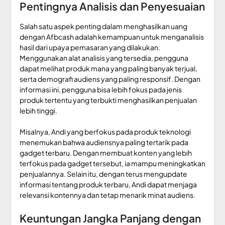
Pentingnya Analisis dan Penyesuaian
Salah satu aspek penting dalam menghasilkan uang
dengan Afbcash adalah kemampuan untuk menganalisis
hasil dari upaya pemasaran yang dilakukan.
Menggunakan alat analisis yang tersedia, pengguna
dapat melihat produk mana yang paling banyak terjual,
serta demografi audiens yang paling responsif. Dengan
informasi ini, pengguna bisa lebih fokus pada jenis
produk tertentu yang terbukti menghasilkan penjualan
lebih tinggi.
Misalnya, Andi yang berfokus pada produk teknologi
menemukan bahwa audiensnya paling tertarik pada
gadget terbaru. Dengan membuat konten yang lebih
terfokus pada gadget tersebut, ia mampu meningkatkan
penjualannya. Selain itu, dengan terus mengupdate
informasi tentang produk terbaru, Andi dapat menjaga
relevansi kontennya dan tetap menarik minat audiens.
Keuntungan Jangka Panjang dengan