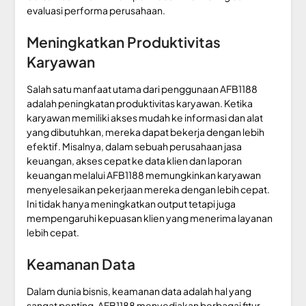
evaluasi performa perusahaan.
Meningkatkan Produktivitas
Karyawan
Salah satu manfaat utama dari penggunaan AFB1188
adalah peningkatan produktivitas karyawan. Ketika
karyawan memiliki akses mudah ke informasi dan alat
yang dibutuhkan, mereka dapat bekerja dengan lebih
efektif. Misalnya, dalam sebuah perusahaan jasa
keuangan, akses cepat ke data klien dan laporan
keuangan melalui AFB1188 memungkinkan karyawan
menyelesaikan pekerjaan mereka dengan lebih cepat.
Ini tidak hanya meningkatkan output tetapi juga
mempengaruhi kepuasan klien yang menerima layanan
lebih cepat.
Keamanan Data
Dalam dunia bisnis, keamanan data adalah hal yang
sangat penting. AFB1188 menyediakan berbagai fitur