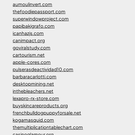
aumoulinvert.com
thefoodiepassport.com
superwindowproject.com
papibakigrafo.com
icanhazjs.com
canimpact.org
goviralstudy.com
cartourism.net
apple-cores.com
pulserasdeactividad10.com
barbaracarlotti.com
desktopmining.net
inthebleachers.net
lexapro-rx-store.com
buyskincareproducts.org
frenchbulldogpuppyforsale.net
kogamasquid.com
themultiplicationtablechart.com
casinoglamour.org