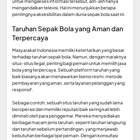
untuk mengakses informasi tersebut, alih-alih hanya
mengandalkan televisi. Hal ini menunjukkan betapa
pentingnya aksesibilitas dalam dunia sepak bola saat ini.
Taruhan Sepak Bola yang Aman dan
Terpercaya
Masyarakat Indonesia memiliki ketertarikan yang besar
terhadap taruhan sepak bola. Namun, dengan maraknya
situs-situs ilegal, penting bagi pemain untuk memilih jasa
bola yang terpercaya. Sebuah platform taruhan yang
baik biasanya akan menawarkan lisensi resmi, metode
pembayaran yang aman, serta layanan pelanggan yang
responsif.
Sebagai contoh, sebuah situs taruhan yang sudah lama
beroperasi dan memiliki reputasi baik sering kali lebih
diminati oleh para penggemar. Mereka menyediakan
berbagai macam jenis taruhan, seperti taruhan langsung
dan taruhan sebelum pertandingan, yang menjawab
kebutuhan berbagai tipe pemain. Dengan konsultasi