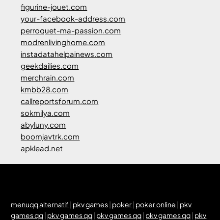
figurine-jouet.com
your-facebook-address.com
perroquet-ma-passion.com
modrenlivinghome.com
instadatahelpainews.com
geekdailies.com
merchrain.com
kmbb28.com
callreportsforum.com
sokmilya.com
abyluny.com
boomjavtrk.com
apklead.net
menuqq alternatif
|
pkv games
|
poker
|
poker online
|
pkv
games qq
|
pkv games qq
|
pkv games qq
|
pkv games qq
|
pkv