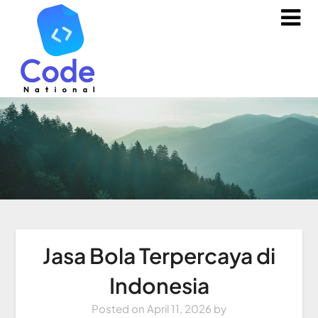
Jasa Bola Terpercaya di
Indonesia
Posted on
April 11, 2026
by