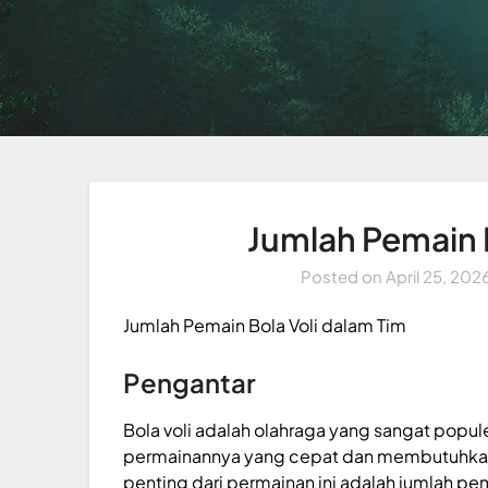
Jumlah Pemain 
Posted on
April 25, 202
Jumlah Pemain Bola Voli dalam Tim
Pengantar
Bola voli adalah olahraga yang sangat popul
permainannya yang cepat dan membutuhkan k
penting dari permainan ini adalah jumlah 