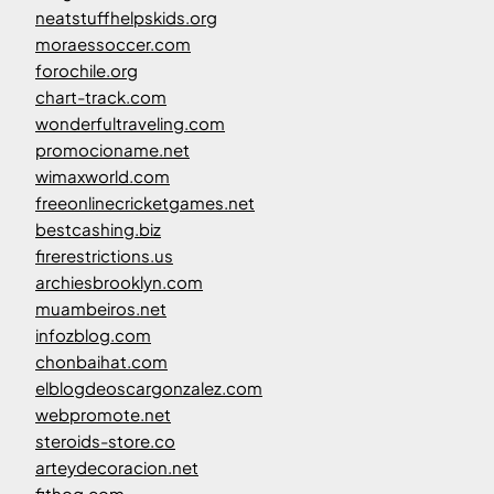
neatstuffhelpskids.org
moraessoccer.com
forochile.org
chart-track.com
wonderfultraveling.com
promocioname.net
wimaxworld.com
freeonlinecricketgames.net
bestcashing.biz
firerestrictions.us
archiesbrooklyn.com
muambeiros.net
infozblog.com
chonbaihat.com
elblogdeoscargonzalez.com
webpromote.net
steroids-store.co
arteydecoracion.net
fithog.com