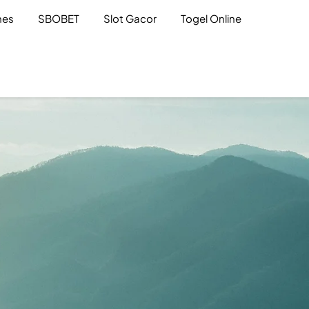
mes
SBOBET
Slot Gacor
Togel Online