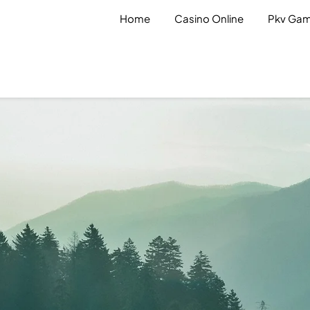
Home
Casino Online
Pkv Ga