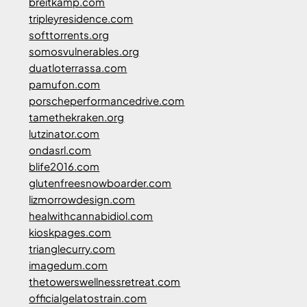
breitkamp.com
tripleyresidence.com
softtorrents.org
somosvulnerables.org
duatloterrassa.com
pamufon.com
porscheperformancedrive.com
tamethekraken.org
lutzinator.com
ondasrl.com
blife2016.com
glutenfreesnowboarder.com
lizmorrowdesign.com
healwithcannabidiol.com
kioskpages.com
trianglecurry.com
imagedum.com
thetowerswellnessretreat.com
officialgelatostrain.com