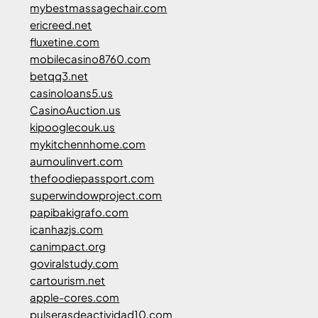
mybestmassagechair.com
ericreed.net
fluxetine.com
mobilecasino8760.com
betqq3.net
casinoloans5.us
CasinoAuction.us
kipooglecouk.us
mykitchennhome.com
aumoulinvert.com
thefoodiepassport.com
superwindowproject.com
papibakigrafo.com
icanhazjs.com
canimpact.org
goviralstudy.com
cartourism.net
apple-cores.com
pulserasdeactividad10.com