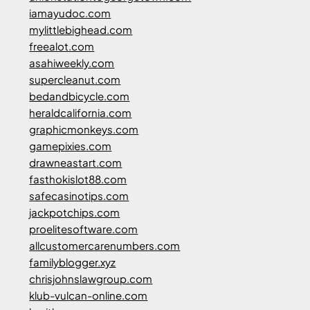
iamayudoc.com
mylittlebighead.com
freealot.com
asahiweekly.com
supercleanut.com
bedandbicycle.com
heraldcalifornia.com
graphicmonkeys.com
gamepixies.com
drawneastart.com
fasthokislot88.com
safecasinotips.com
jackpotchips.com
proelitesoftware.com
allcustomercarenumbers.com
familyblogger.xyz
chrisjohnslawgroup.com
klub-vulcan-online.com