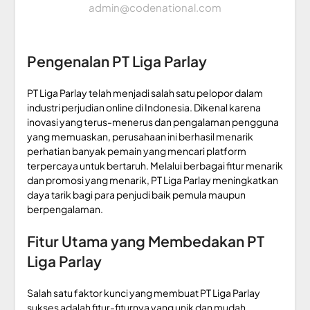
admin@codenational.com
Pengenalan PT Liga Parlay
PT Liga Parlay telah menjadi salah satu pelopor dalam
industri perjudian online di Indonesia. Dikenal karena
inovasi yang terus-menerus dan pengalaman pengguna
yang memuaskan, perusahaan ini berhasil menarik
perhatian banyak pemain yang mencari platform
terpercaya untuk bertaruh. Melalui berbagai fitur menarik
dan promosi yang menarik, PT Liga Parlay meningkatkan
daya tarik bagi para penjudi baik pemula maupun
berpengalaman.
Fitur Utama yang Membedakan PT
Liga Parlay
Salah satu faktor kunci yang membuat PT Liga Parlay
sukses adalah fitur-fiturnya yang unik dan mudah