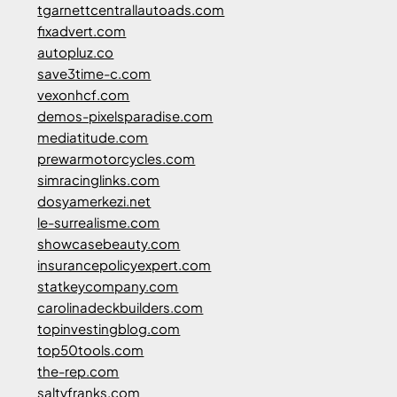
tgarnettcentrallautoads.com
fixadvert.com
autopluz.co
save3time-c.com
vexonhcf.com
demos-pixelsparadise.com
mediatitude.com
prewarmotorcycles.com
simracinglinks.com
dosyamerkezi.net
le-surrealisme.com
showcasebeauty.com
insurancepolicyexpert.com
statkeycompany.com
carolinadeckbuilders.com
topinvestingblog.com
top50tools.com
the-rep.com
saltyfranks.com