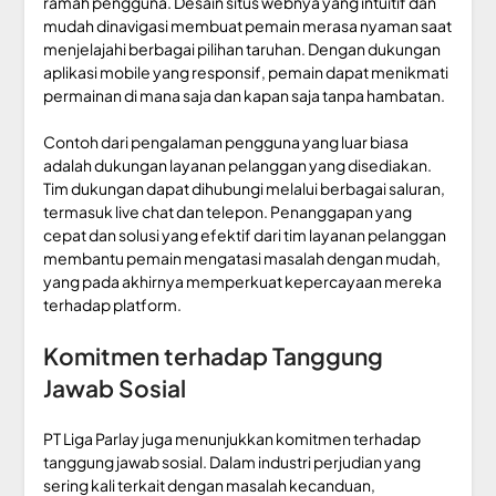
ramah pengguna. Desain situs webnya yang intuitif dan
mudah dinavigasi membuat pemain merasa nyaman saat
menjelajahi berbagai pilihan taruhan. Dengan dukungan
aplikasi mobile yang responsif, pemain dapat menikmati
permainan di mana saja dan kapan saja tanpa hambatan.
Contoh dari pengalaman pengguna yang luar biasa
adalah dukungan layanan pelanggan yang disediakan.
Tim dukungan dapat dihubungi melalui berbagai saluran,
termasuk live chat dan telepon. Penanggapan yang
cepat dan solusi yang efektif dari tim layanan pelanggan
membantu pemain mengatasi masalah dengan mudah,
yang pada akhirnya memperkuat kepercayaan mereka
terhadap platform.
Komitmen terhadap Tanggung
Jawab Sosial
PT Liga Parlay juga menunjukkan komitmen terhadap
tanggung jawab sosial. Dalam industri perjudian yang
sering kali terkait dengan masalah kecanduan,