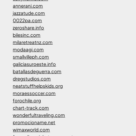
annerani.com
jazzatude.com
0022pa.com
zeroshare.info
bilesinc.com
milaretreatnz.com
modaagi.com
smallvilleph.com
galiciasuroeste.info
batallasdeguerra.com
dregstudios.com
neatstuffhelpskids.org
moraessoccer.com
forochile.org
chart-track.com
wonderfultraveling.com
promocioname.net
wimaxworld.com