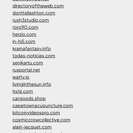
directoryoftheweb.com
donttellashton.com
rush3studio.com
roro90.com
herzio.com
in-hi5.com
krainafantasy.info
todas-noticias.com
senikartu.com
rusportal.net
watty.io
livinginthesun.info
itsriz.com
cargoods.shop
capetownacupuncture.com
bitcoinvideospro.com
cosmiccrowcollective.com
alain-jacquet.com