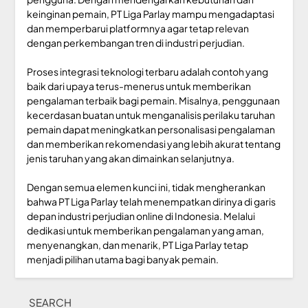
keinginan pemain, PT Liga Parlay mampu mengadaptasi
dan memperbarui platformnya agar tetap relevan
dengan perkembangan tren di industri perjudian.
Proses integrasi teknologi terbaru adalah contoh yang
baik dari upaya terus-menerus untuk memberikan
pengalaman terbaik bagi pemain. Misalnya, penggunaan
kecerdasan buatan untuk menganalisis perilaku taruhan
pemain dapat meningkatkan personalisasi pengalaman
dan memberikan rekomendasi yang lebih akurat tentang
jenis taruhan yang akan dimainkan selanjutnya.
Dengan semua elemen kunci ini, tidak mengherankan
bahwa PT Liga Parlay telah menempatkan dirinya di garis
depan industri perjudian online di Indonesia. Melalui
dedikasi untuk memberikan pengalaman yang aman,
menyenangkan, dan menarik, PT Liga Parlay tetap
menjadi pilihan utama bagi banyak pemain.
SEARCH