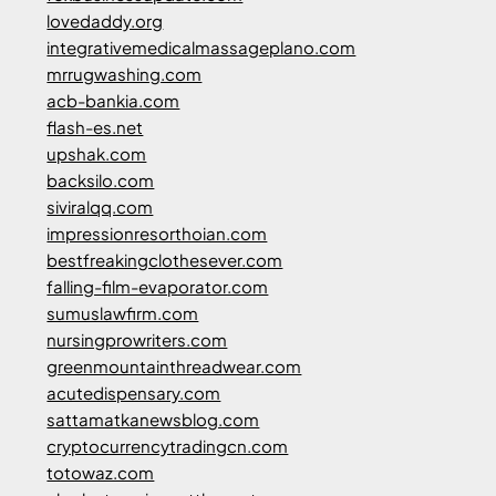
lovedaddy.org
integrativemedicalmassageplano.com
mrrugwashing.com
acb-bankia.com
flash-es.net
upshak.com
backsilo.com
siviralqq.com
impressionresorthoian.com
bestfreakingclothesever.com
falling-film-evaporator.com
sumuslawfirm.com
nursingprowriters.com
greenmountainthreadwear.com
acutedispensary.com
sattamatkanewsblog.com
cryptocurrencytradingcn.com
totowaz.com