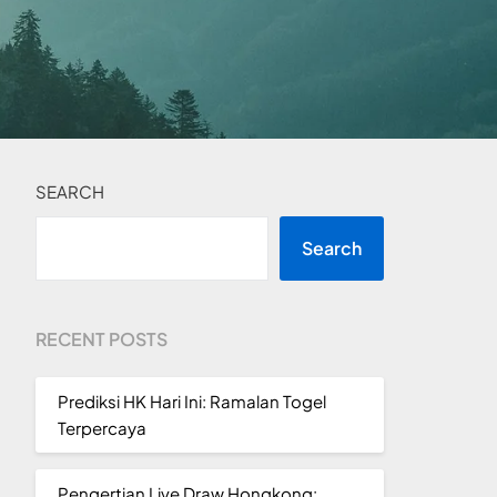
SEARCH
Search
RECENT POSTS
Prediksi HK Hari Ini: Ramalan Togel
Terpercaya
Pengertian Live Draw Hongkong: