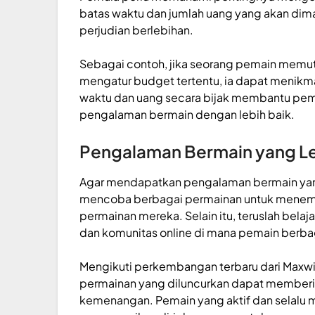
batas waktu dan jumlah uang yang akan di
perjudian berlebihan.
Sebagai contoh, jika seorang pemain memut
mengatur budget tertentu, ia dapat menikm
waktu dan uang secara bijak membantu pem
pengalaman bermain dengan lebih baik.
Pengalaman Bermain yang Le
Agar mendapatkan pengalaman bermain yan
mencoba berbagai permainan untuk menemu
permainan mereka. Selain itu, teruslah belaj
dan komunitas online di mana pemain berbag
Mengikuti perkembangan terbaru dari Maxwin
permainan yang diluncurkan dapat memberi
kemenangan. Pemain yang aktif dan selalu m