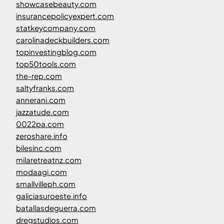
showcasebeauty.com
insurancepolicyexpert.com
statkeycompany.com
carolinadeckbuilders.com
topinvestingblog.com
top50tools.com
the-rep.com
saltyfranks.com
annerani.com
jazzatude.com
0022pa.com
zeroshare.info
bilesinc.com
milaretreatnz.com
modaagi.com
smallvilleph.com
galiciasuroeste.info
batallasdeguerra.com
dregstudios.com