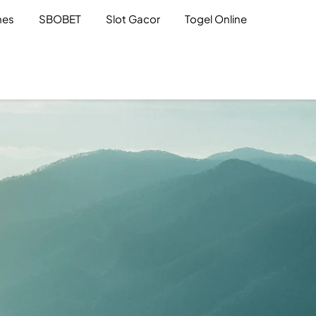
mes
SBOBET
Slot Gacor
Togel Online