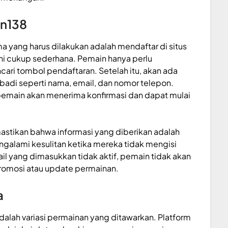
in138
a yang harus dilakukan adalah mendaftar di situs
ini cukup sederhana. Pemain hanya perlu
ari tombol pendaftaran. Setelah itu, akan ada
ribadi seperti nama, email, dan nomor telepon.
pemain akan menerima konfirmasi dan dapat mulai
mastikan bahwa informasi yang diberikan adalah
galami kesulitan ketika mereka tidak mengisi
ail yang dimasukkan tidak aktif, pemain tidak akan
promosi atau update permainan.
a
adalah variasi permainan yang ditawarkan. Platform