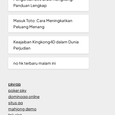
Panduan Lengkap
Masuk Toto: Cara Meningkatkan
Peluang Menang
Keajaiban Kingkong4D dalam Dunia
Perjudian
no hk terbaru malam ini
LINKS
pkv qq
poker pkv
dominoqq online
situs qq
mahjong demo
link slot