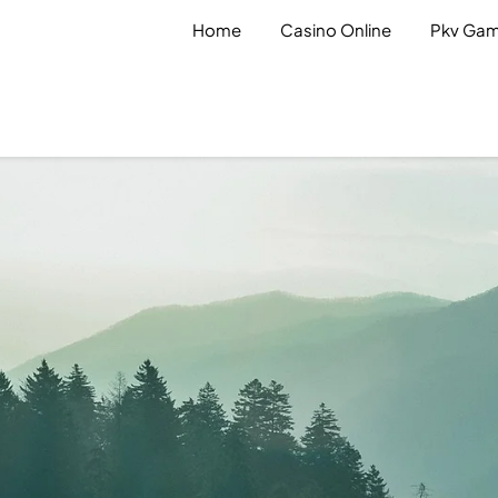
Home
Casino Online
Pkv Ga