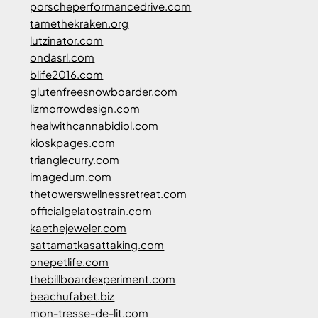
porscheperformancedrive.com
tamethekraken.org
lutzinator.com
ondasrl.com
blife2016.com
glutenfreesnowboarder.com
lizmorrowdesign.com
healwithcannabidiol.com
kioskpages.com
trianglecurry.com
imagedum.com
thetowerswellnessretreat.com
officialgelatostrain.com
kaethejeweler.com
sattamatkasattaking.com
onepetlife.com
thebillboardexperiment.com
beachufabet.biz
mon-tresse-de-lit.com