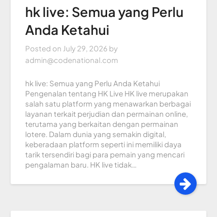
hk live: Semua yang Perlu
Anda Ketahui
Posted on
July 29, 2026
by
admin@codenational.com
hk live: Semua yang Perlu Anda Ketahui
Pengenalan tentang HK Live HK live merupakan
salah satu platform yang menawarkan berbagai
layanan terkait perjudian dan permainan online,
terutama yang berkaitan dengan permainan
lotere. Dalam dunia yang semakin digital,
keberadaan platform seperti ini memiliki daya
tarik tersendiri bagi para pemain yang mencari
pengalaman baru. HK live tidak…