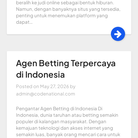
beralih ke judi online sebagai bentuk hiburan.
Namun, dengan banyaknya situs yang tersedia,
penting untuk menemukan platform yang
dapat…
Agen Betting Terpercaya
di Indonesia
Posted on
May 27, 2026
by
admin@codenational.com
Pengantar Agen Betting di Indonesia Di
Indonesia, dunia taruhan atau betting semakin
populer di kalangan masyarakat. Dengan
kemajuan teknologi dan akses internet yang
semakin luas, banyak orang mencari cara untuk