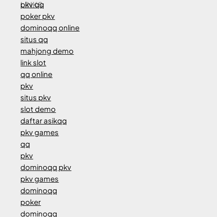
LINKS
pkv qq
poker pkv
dominoqq online
situs qq
mahjong demo
link slot
qq online
pkv
situs pkv
slot demo
daftar asikqq
pkv games
qq
pkv
dominoqq pkv
pkv games
dominoqq
poker
dominoqq