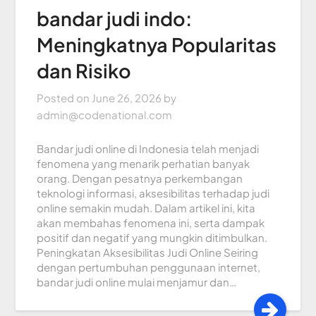
bandar judi indo:
Meningkatnya Popularitas
dan Risiko
Posted on
June 26, 2026
by
admin@codenational.com
Bandar judi online di Indonesia telah menjadi
fenomena yang menarik perhatian banyak
orang. Dengan pesatnya perkembangan
teknologi informasi, aksesibilitas terhadap judi
online semakin mudah. Dalam artikel ini, kita
akan membahas fenomena ini, serta dampak
positif dan negatif yang mungkin ditimbulkan.
Peningkatan Aksesibilitas Judi Online Seiring
dengan pertumbuhan penggunaan internet,
bandar judi online mulai menjamur dan…