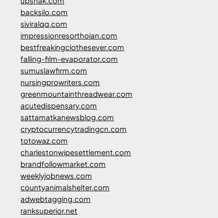
upshak.com
backsilo.com
siviralqq.com
impressionresorthoian.com
bestfreakingclothesever.com
falling-film-evaporator.com
sumuslawfirm.com
nursingprowriters.com
greenmountainthreadwear.com
acutedispensary.com
sattamatkanewsblog.com
cryptocurrencytradingcn.com
totowaz.com
charlestonwipesettlement.com
brandfollowmarket.com
weeklyjobnews.com
countyanimalshelter.com
adwebtagging.com
ranksuperior.net