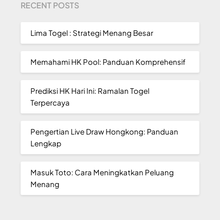
RECENT POSTS
Lima Togel : Strategi Menang Besar
Memahami HK Pool: Panduan Komprehensif
Prediksi HK Hari Ini: Ramalan Togel
Terpercaya
Pengertian Live Draw Hongkong: Panduan
Lengkap
Masuk Toto: Cara Meningkatkan Peluang
Menang