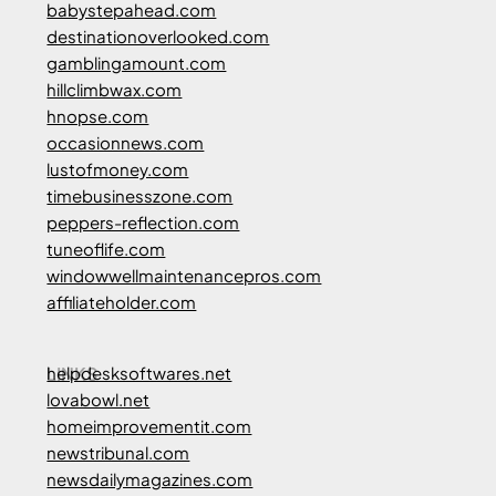
babystepahead.com
destinationoverlooked.com
gamblingamount.com
hillclimbwax.com
hnopse.com
occasionnews.com
lustofmoney.com
timebusinesszone.com
peppers-reflection.com
tuneoflife.com
windowwellmaintenancepros.com
affiliateholder.com
LINKS
helpdesksoftwares.net
lovabowl.net
homeimprovementit.com
newstribunal.com
newsdailymagazines.com