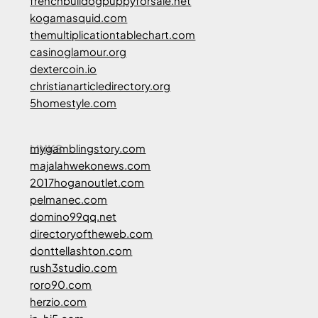
frenchbulldogpuppyforsale.net
kogamasquid.com
themultiplicationtablechart.com
casinoglamour.org
dextercoin.io
christianarticledirectory.org
5homestyle.com
LINKS
mygamblingstory.com
majalahwekonews.com
2017hoganoutlet.com
pelmanec.com
domino99qq.net
directoryoftheweb.com
donttellashton.com
rush3studio.com
roro90.com
herzio.com