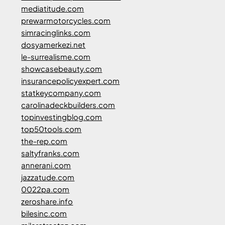
mediatitude.com
prewarmotorcycles.com
simracinglinks.com
dosyamerkezi.net
le-surrealisme.com
showcasebeauty.com
insurancepolicyexpert.com
statkeycompany.com
carolinadeckbuilders.com
topinvestingblog.com
top50tools.com
the-rep.com
saltyfranks.com
annerani.com
jazzatude.com
0022pa.com
zeroshare.info
bilesinc.com