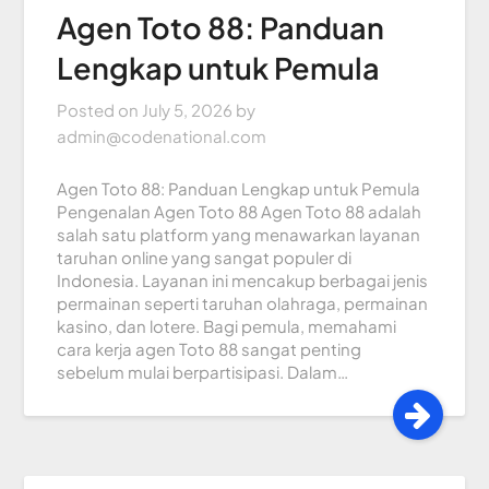
Agen Toto 88: Panduan
Lengkap untuk Pemula
Posted on
July 5, 2026
by
admin@codenational.com
Agen Toto 88: Panduan Lengkap untuk Pemula
Pengenalan Agen Toto 88 Agen Toto 88 adalah
salah satu platform yang menawarkan layanan
taruhan online yang sangat populer di
Indonesia. Layanan ini mencakup berbagai jenis
permainan seperti taruhan olahraga, permainan
kasino, dan lotere. Bagi pemula, memahami
cara kerja agen Toto 88 sangat penting
sebelum mulai berpartisipasi. Dalam…