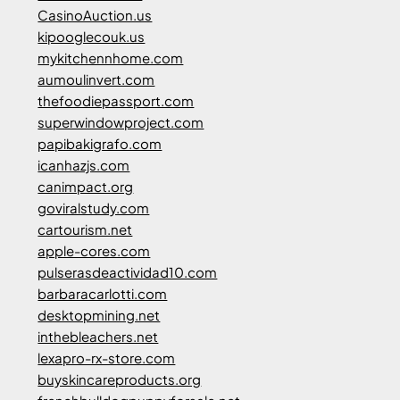
CasinoAuction.us
kipooglecouk.us
mykitchennhome.com
aumoulinvert.com
thefoodiepassport.com
superwindowproject.com
papibakigrafo.com
icanhazjs.com
canimpact.org
goviralstudy.com
cartourism.net
apple-cores.com
pulserasdeactividad10.com
barbaracarlotti.com
desktopmining.net
inthebleachers.net
lexapro-rx-store.com
buyskincareproducts.org