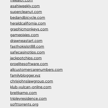
asahiweekly.com
supercleanut.com
bedandbicycle.com
heraldcalifornia.com
graphicmonkeys.com
gamepixies.com
drawneastart.com
fasthokislot88.com
safecasinotips.com
jackpotchips.com
proelitesoftware.com
allcustomercarenumbers.com
familyblogger.xyz
chrisjohnslawgroup.com
klub-vulcan-online.com
breitkamp.com
tripleyresidence.com
softtorrents.org