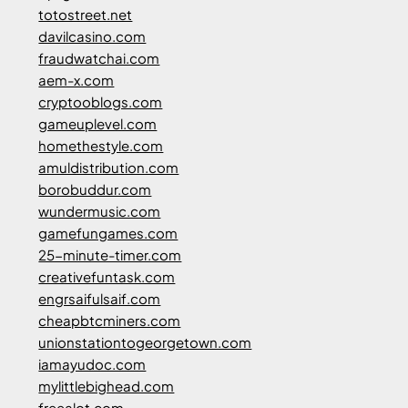
totostreet.net
davilcasino.com
fraudwatchai.com
aem-x.com
cryptooblogs.com
gameuplevel.com
homethestyle.com
amuldistribution.com
borobuddur.com
wundermusic.com
gamefungames.com
25-minute-timer.com
creativefuntask.com
engrsaifulsaif.com
cheapbtcminers.com
unionstationtogeorgetown.com
iamayudoc.com
mylittlebighead.com
freealot.com