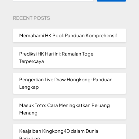
RECENT POSTS
Memahami HK Pool: Panduan Komprehensif
Prediksi HK Hari Ini: Ramalan Togel
Terpercaya
Pengertian Live Draw Hongkong: Panduan
Lengkap
Masuk Toto: Cara Meningkatkan Peluang
Menang
Keajaiban Kingkong4D dalam Dunia
Perjudian