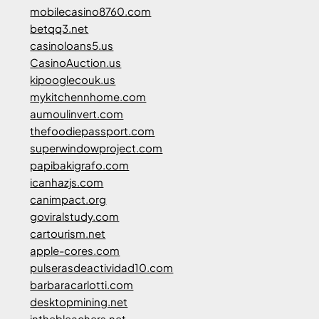
mobilecasino8760.com
betqq3.net
casinoloans5.us
CasinoAuction.us
kipooglecouk.us
mykitchennhome.com
aumoulinvert.com
thefoodiepassport.com
superwindowproject.com
papibakigrafo.com
icanhazjs.com
canimpact.org
goviralstudy.com
cartourism.net
apple-cores.com
pulserasdeactividad10.com
barbaracarlotti.com
desktopmining.net
inthebleachers.net