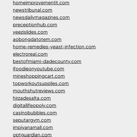
homeimprovementit.com
newstribunal.com
newsdailymagazines.com
preceptionhub.com
yeezislides.com
aobongdatotem.com
home-remedies-yeast-infection.com
electroreal.com
bestofmiami-dadecounty.com
ifoodieonyoutube.com
mineshoppingcart.com
topworkoutsupplies.com
mouthshutreviews.com
hirzadesalta.com
digitallifeopoly.com
casinobubbles.com
seputargym.com
impiyanamall.com
optguardian.com