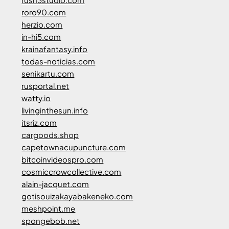
roro90.com
herzio.com
in-hi5.com
krainafantasy.info
todas-noticias.com
senikartu.com
rusportal.net
watty.io
livinginthesun.info
itsriz.com
cargoods.shop
capetownacupuncture.com
bitcoinvideospro.com
cosmiccrowcollective.com
alain-jacquet.com
gotisouizakayabakeneko.com
meshpoint.me
spongebob.net