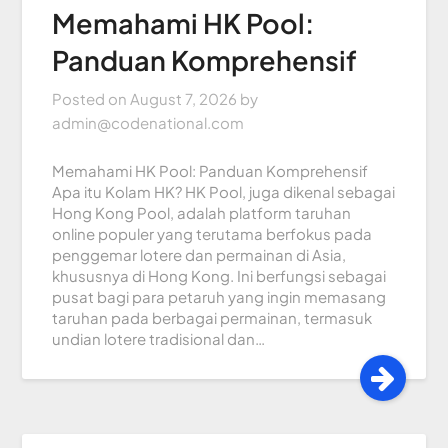
Memahami HK Pool:
Panduan Komprehensif
Posted on
August 7, 2026
by
admin@codenational.com
Memahami HK Pool: Panduan Komprehensif
Apa itu Kolam HK? HK Pool, juga dikenal sebagai
Hong Kong Pool, adalah platform taruhan
online populer yang terutama berfokus pada
penggemar lotere dan permainan di Asia,
khususnya di Hong Kong. Ini berfungsi sebagai
pusat bagi para petaruh yang ingin memasang
taruhan pada berbagai permainan, termasuk
undian lotere tradisional dan…