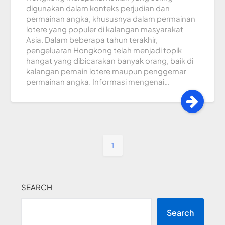
digunakan dalam konteks perjudian dan
permainan angka, khususnya dalam permainan
lotere yang populer di kalangan masyarakat
Asia. Dalam beberapa tahun terakhir,
pengeluaran Hongkong telah menjadi topik
hangat yang dibicarakan banyak orang, baik di
kalangan pemain lotere maupun penggemar
permainan angka. Informasi mengenai…
1
SEARCH
Search