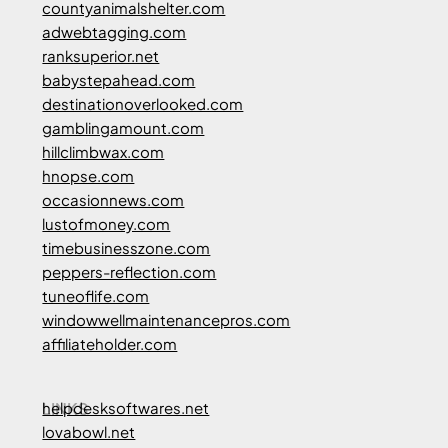
countyanimalshelter.com
adwebtagging.com
ranksuperior.net
babystepahead.com
destinationoverlooked.com
gamblingamount.com
hillclimbwax.com
hnopse.com
occasionnews.com
lustofmoney.com
timebusinesszone.com
peppers-reflection.com
tuneoflife.com
windowwellmaintenancepros.com
affiliateholder.com
LINKS
helpdesksoftwares.net
lovabowl.net