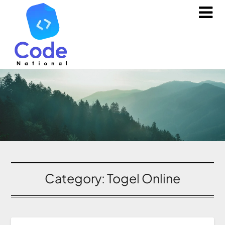
Category:
Togel Online