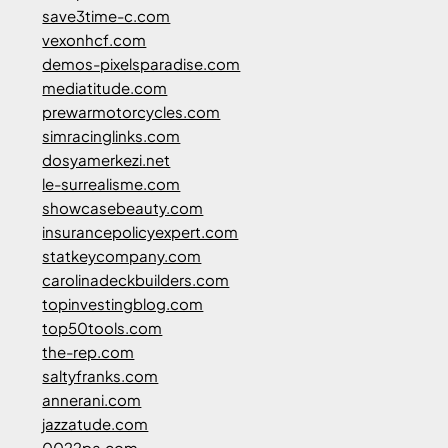
save3time-c.com
vexonhcf.com
demos-pixelsparadise.com
mediatitude.com
prewarmotorcycles.com
simracinglinks.com
dosyamerkezi.net
le-surrealisme.com
showcasebeauty.com
insurancepolicyexpert.com
statkeycompany.com
carolinadeckbuilders.com
topinvestingblog.com
top50tools.com
the-rep.com
saltyfranks.com
annerani.com
jazzatude.com
0022pa.com