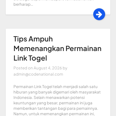
berharap…
Tips Ampuh
Memenangkan Permainan
Link Togel
Posted on
August 4, 2026
by
admin@codenational.com
Permainan Link Togel telah menjadi salah satu
hiburan yang banyak digemari oleh masyarakat
Indonesia. Selain menawarkan potensi
keuntungan yang besar, permainan ini juga
memberikan tantangan bagi para pemainnya.
Namun, untuk memenangkan permainan ini,