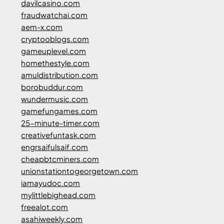
davilcasino.com
fraudwatchai.com
aem-x.com
cryptooblogs.com
gameuplevel.com
homethestyle.com
amuldistribution.com
borobuddur.com
wundermusic.com
gamefungames.com
25-minute-timer.com
creativefuntask.com
engrsaifulsaif.com
cheapbtcminers.com
unionstationtogeorgetown.com
iamayudoc.com
mylittlebighead.com
freealot.com
asahiweekly.com