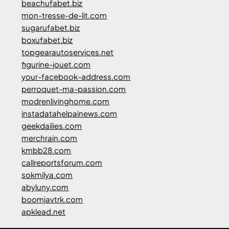
beachufabet.biz
mon-tresse-de-lit.com
sugarufabet.biz
boxufabet.biz
topgearautoservices.net
figurine-jouet.com
your-facebook-address.com
perroquet-ma-passion.com
modrenlivinghome.com
instadatahelpainews.com
geekdailies.com
merchrain.com
kmbb28.com
callreportsforum.com
sokmilya.com
abyluny.com
boomjavtrk.com
apklead.net