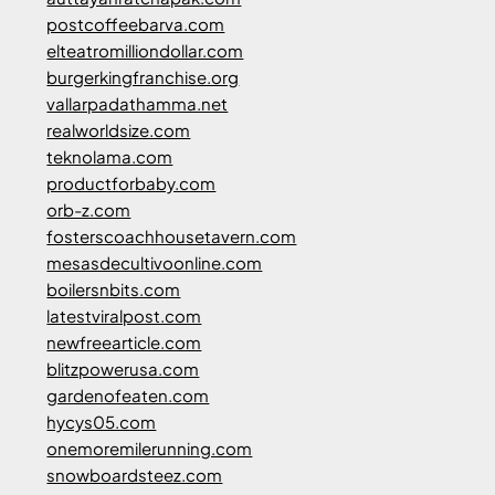
postcoffeebarva.com
elteatromilliondollar.com
burgerkingfranchise.org
vallarpadathamma.net
realworldsize.com
teknolama.com
productforbaby.com
orb-z.com
fosterscoachhousetavern.com
mesasdecultivoonline.com
boilersnbits.com
latestviralpost.com
newfreearticle.com
blitzpowerusa.com
gardenofeaten.com
hycys05.com
onemoremilerunning.com
snowboardsteez.com