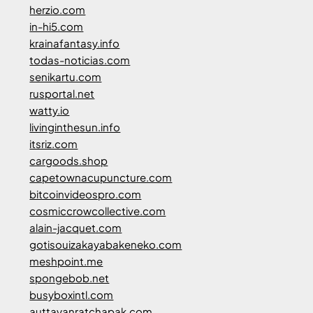
herzio.com
in-hi5.com
krainafantasy.info
todas-noticias.com
senikartu.com
rusportal.net
watty.io
livinginthesun.info
itsriz.com
cargoods.shop
capetownacupuncture.com
bitcoinvideospro.com
cosmiccrowcollective.com
alain-jacquet.com
gotisouizakayabakeneko.com
meshpoint.me
spongebob.net
busyboxintl.com
auttayanratchapak.com