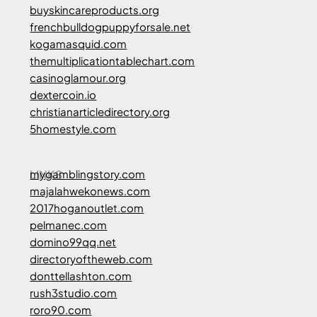
buyskincareproducts.org
frenchbulldogpuppyforsale.net
kogamasquid.com
themultiplicationtablechart.com
casinoglamour.org
dextercoin.io
christianarticledirectory.org
5homestyle.com
LINKS
mygamblingstory.com
majalahwekonews.com
2017hoganoutlet.com
pelmanec.com
domino99qq.net
directoryoftheweb.com
donttellashton.com
rush3studio.com
roro90.com