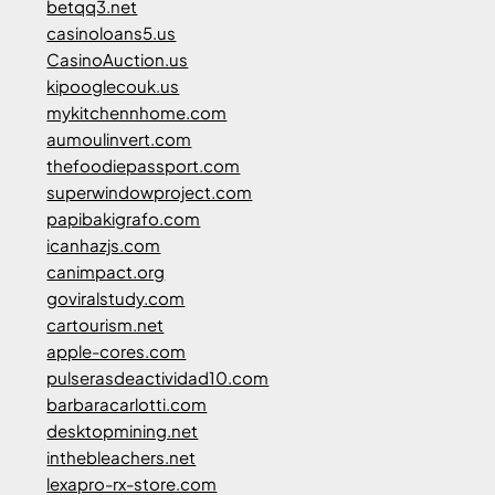
betqq3.net
casinoloans5.us
CasinoAuction.us
kipooglecouk.us
mykitchennhome.com
aumoulinvert.com
thefoodiepassport.com
superwindowproject.com
papibakigrafo.com
icanhazjs.com
canimpact.org
goviralstudy.com
cartourism.net
apple-cores.com
pulserasdeactividad10.com
barbaracarlotti.com
desktopmining.net
inthebleachers.net
lexapro-rx-store.com