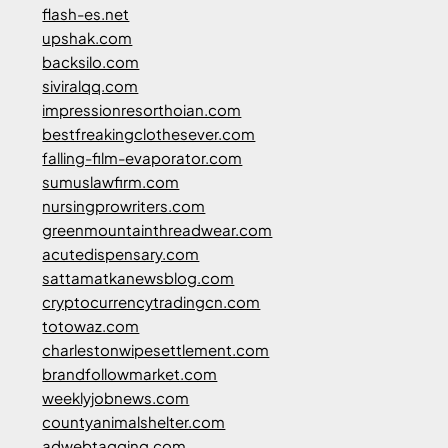
flash-es.net
upshak.com
backsilo.com
siviralqq.com
impressionresorthoian.com
bestfreakingclothesever.com
falling-film-evaporator.com
sumuslawfirm.com
nursingprowriters.com
greenmountainthreadwear.com
acutedispensary.com
sattamatkanewsblog.com
cryptocurrencytradingcn.com
totowaz.com
charlestonwipesettlement.com
brandfollowmarket.com
weeklyjobnews.com
countyanimalshelter.com
adwebtagging.com