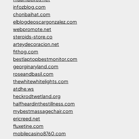
infozblog.com
chonbaihat.com
elblogdeoscargonzalez.com
webpromote.net
steroids-store.co
arteydecoracion.net
fithog.com
bestlaptopbestmonitor.com
georginaryland.com
roseandbasil.com
thewhitewhitelights.com
atdhe.ws
heckrodtwetland.org
halfheardinthestillness.com
mybestmassagechair.com
ericreed.net
fluxetine.com
mobilecasino8760.com