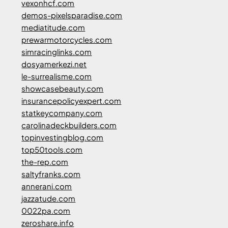
vexonhcf.com
demos-pixelsparadise.com
mediatitude.com
prewarmotorcycles.com
simracinglinks.com
dosyamerkezi.net
le-surrealisme.com
showcasebeauty.com
insurancepolicyexpert.com
statkeycompany.com
carolinadeckbuilders.com
topinvestingblog.com
top50tools.com
the-rep.com
saltyfranks.com
annerani.com
jazzatude.com
0022pa.com
zeroshare.info