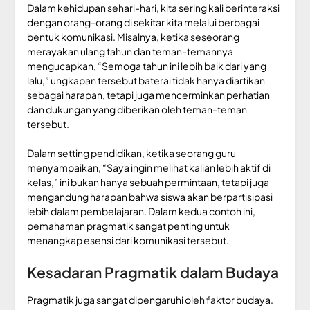
Dalam kehidupan sehari-hari, kita sering kali berinteraksi
dengan orang-orang di sekitar kita melalui berbagai
bentuk komunikasi. Misalnya, ketika seseorang
merayakan ulang tahun dan teman-temannya
mengucapkan, “Semoga tahun ini lebih baik dari yang
lalu,” ungkapan tersebut baterai tidak hanya diartikan
sebagai harapan, tetapi juga mencerminkan perhatian
dan dukungan yang diberikan oleh teman-teman
tersebut.
Dalam setting pendidikan, ketika seorang guru
menyampaikan, “Saya ingin melihat kalian lebih aktif di
kelas,” ini bukan hanya sebuah permintaan, tetapi juga
mengandung harapan bahwa siswa akan berpartisipasi
lebih dalam pembelajaran. Dalam kedua contoh ini,
pemahaman pragmatik sangat penting untuk
menangkap esensi dari komunikasi tersebut.
Kesadaran Pragmatik dalam Budaya
Pragmatik juga sangat dipengaruhi oleh faktor budaya.