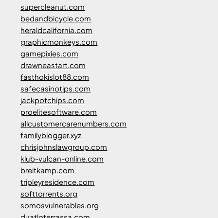
supercleanut.com
bedandbicycle.com
heraldcalifornia.com
graphicmonkeys.com
gamepixies.com
drawneastart.com
fasthokislot88.com
safecasinotips.com
jackpotchips.com
proelitesoftware.com
allcustomercarenumbers.com
familyblogger.xyz
chrisjohnslawgroup.com
klub-vulcan-online.com
breitkamp.com
tripleyresidence.com
softtorrents.org
somosvulnerables.org
duatloterrassa.com