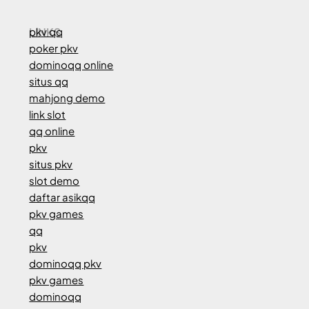
LINKS
pkv qq
poker pkv
dominoqq online
situs qq
mahjong demo
link slot
qq online
pkv
situs pkv
slot demo
daftar asikqq
pkv games
qq
pkv
dominoqq pkv
pkv games
dominoqq