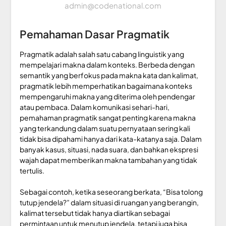
admin@codenational.com
Pemahaman Dasar Pragmatik
Pragmatik adalah salah satu cabang linguistik yang
mempelajari makna dalam konteks. Berbeda dengan
semantik yang berfokus pada makna kata dan kalimat,
pragmatik lebih memperhatikan bagaimana konteks
mempengaruhi makna yang diterima oleh pendengar
atau pembaca. Dalam komunikasi sehari-hari,
pemahaman pragmatik sangat penting karena makna
yang terkandung dalam suatu pernyataan sering kali
tidak bisa dipahami hanya dari kata-katanya saja. Dalam
banyak kasus, situasi, nada suara, dan bahkan ekspresi
wajah dapat memberikan makna tambahan yang tidak
tertulis.
Sebagai contoh, ketika seseorang berkata, “Bisa tolong
tutup jendela?” dalam situasi di ruangan yang berangin,
kalimat tersebut tidak hanya diartikan sebagai
permintaan untuk menutup jendela, tetapi juga bisa