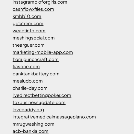
instagrambioforgirls.com
cashflowxfiles.com
kmbb10.com
getxtrem.com
weactinfo.com
meshingsocial.com
thearguer.com
marketing-mobile-app.com
floralpunchcraft.com
fiasone.com
danktankbattery.com
mealudo.com
charlie-day.com
livedirectbettingpoker.com
foxbusinessupdate.com
lovedaddy.org
integrativemedicalmassageplano.com
mrrugwashing.com
acb-bankia.com