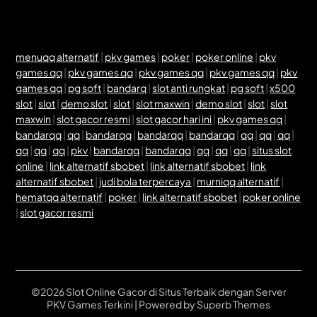
menuqq alternatif
|
pkv games
|
poker
|
poker online
|
pkv
games qq
|
pkv games qq
|
pkv games qq
|
pkv games qq
|
pkv
games qq
|
pg soft
|
bandarq
|
slot anti rungkat
|
pg soft
|
x500
slot
|
slot
|
demo slot
|
slot
|
slot maxwin
|
demo slot
|
slot
|
slot
maxwin
|
slot gacor resmi
|
slot gacor hari ini
|
pkv games qq
|
bandarqq
|
qq
|
bandarqq
|
bandarqq
|
bandarqq
|
qq
|
qq
|
qq
|
qq
|
qq
|
qq
|
pkv
|
bandarqq
|
bandarqq
|
qq
|
qq
|
qq
|
situs slot
online
|
link alternatif sbobet
|
link alternatif sbobet
|
link
alternatif sbobet
|
judi bola terpercaya
|
murniqq alternatif
|
hematqq alternatif
|
poker
|
link alternatif sbobet
|
poker online
|
slot gacor resmi
©2026 Slot Online Gacor di Situs Terbaik dengan Server
PKV Games Terkini
| Powered by
Superb Themes