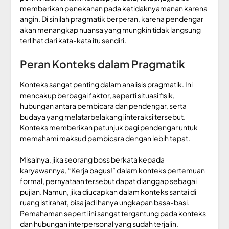
memberikan penekanan pada ketidaknyamanan karena
angin. Di sinilah pragmatik berperan, karena pendengar
akan menangkap nuansa yang mungkin tidak langsung
terlihat dari kata-kata itu sendiri.
Peran Konteks dalam Pragmatik
Konteks sangat penting dalam analisis pragmatik. Ini
mencakup berbagai faktor, seperti situasi fisik,
hubungan antara pembicara dan pendengar, serta
budaya yang melatarbelakangi interaksi tersebut.
Konteks memberikan petunjuk bagi pendengar untuk
memahami maksud pembicara dengan lebih tepat.
Misalnya, jika seorang boss berkata kepada
karyawannya, “Kerja bagus!” dalam konteks pertemuan
formal, pernyataan tersebut dapat dianggap sebagai
pujian. Namun, jika diucapkan dalam konteks santai di
ruang istirahat, bisa jadi hanya ungkapan basa-basi.
Pemahaman seperti ini sangat tergantung pada konteks
dan hubungan interpersonal yang sudah terjalin.