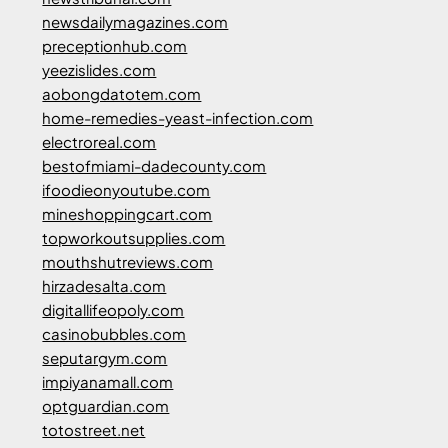
newsdailymagazines.com
preceptionhub.com
yeezislides.com
aobongdatotem.com
home-remedies-yeast-infection.com
electroreal.com
bestofmiami-dadecounty.com
ifoodieonyoutube.com
mineshoppingcart.com
topworkoutsupplies.com
mouthshutreviews.com
hirzadesalta.com
digitallifeopoly.com
casinobubbles.com
seputargym.com
impiyanamall.com
optguardian.com
totostreet.net