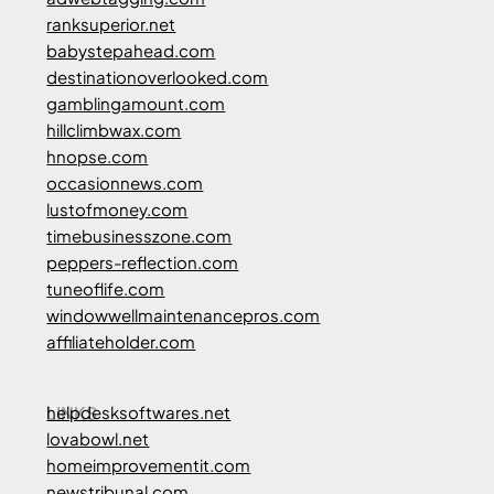
ranksuperior.net
babystepahead.com
destinationoverlooked.com
gamblingamount.com
hillclimbwax.com
hnopse.com
occasionnews.com
lustofmoney.com
timebusinesszone.com
peppers-reflection.com
tuneoflife.com
windowwellmaintenancepros.com
affiliateholder.com
LINKS
helpdesksoftwares.net
lovabowl.net
homeimprovementit.com
newstribunal.com