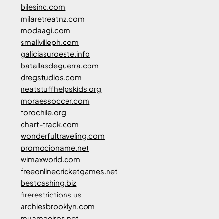
bilesinc.com
milaretreatnz.com
modaagi.com
smallvilleph.com
galiciasuroeste.info
batallasdeguerra.com
dregstudios.com
neatstuffhelpskids.org
moraessoccer.com
forochile.org
chart-track.com
wonderfultraveling.com
promocioname.net
wimaxworld.com
freeonlinecricketgames.net
bestcashing.biz
firerestrictions.us
archiesbrooklyn.com
muambeiros.net