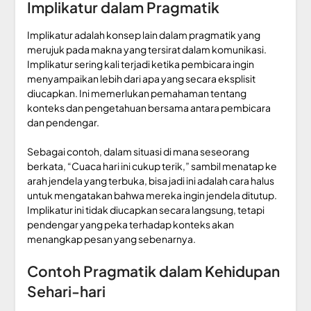
Implikatur dalam Pragmatik
Implikatur adalah konsep lain dalam pragmatik yang
merujuk pada makna yang tersirat dalam komunikasi.
Implikatur sering kali terjadi ketika pembicara ingin
menyampaikan lebih dari apa yang secara eksplisit
diucapkan. Ini memerlukan pemahaman tentang
konteks dan pengetahuan bersama antara pembicara
dan pendengar.
Sebagai contoh, dalam situasi di mana seseorang
berkata, “Cuaca hari ini cukup terik,” sambil menatap ke
arah jendela yang terbuka, bisa jadi ini adalah cara halus
untuk mengatakan bahwa mereka ingin jendela ditutup.
Implikatur ini tidak diucapkan secara langsung, tetapi
pendengar yang peka terhadap konteks akan
menangkap pesan yang sebenarnya.
Contoh Pragmatik dalam Kehidupan
Sehari-hari