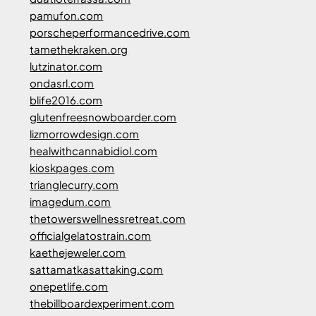
pamufon.com
porscheperformancedrive.com
tamethekraken.org
lutzinator.com
ondasrl.com
blife2016.com
glutenfreesnowboarder.com
lizmorrowdesign.com
healwithcannabidiol.com
kioskpages.com
trianglecurry.com
imagedum.com
thetowerswellnessretreat.com
officialgelatostrain.com
kaethejeweler.com
sattamatkasattaking.com
onepetlife.com
thebillboardexperiment.com