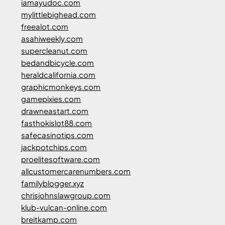
iamayudoc.com
mylittlebighead.com
freealot.com
asahiweekly.com
supercleanut.com
bedandbicycle.com
heraldcalifornia.com
graphicmonkeys.com
gamepixies.com
drawneastart.com
fasthokislot88.com
safecasinotips.com
jackpotchips.com
proelitesoftware.com
allcustomercarenumbers.com
familyblogger.xyz
chrisjohnslawgroup.com
klub-vulcan-online.com
breitkamp.com