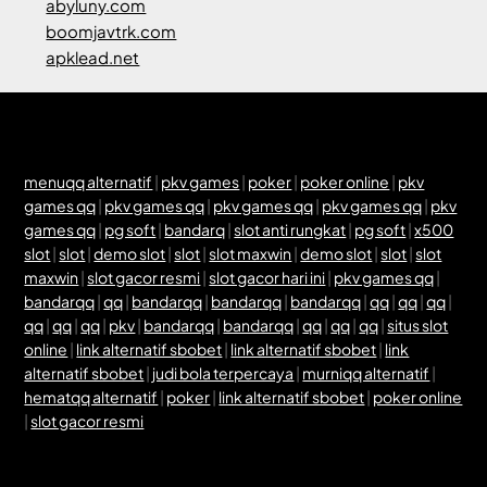
abyluny.com
boomjavtrk.com
apklead.net
menuqq alternatif
|
pkv games
|
poker
|
poker online
|
pkv
games qq
|
pkv games qq
|
pkv games qq
|
pkv games qq
|
pkv
games qq
|
pg soft
|
bandarq
|
slot anti rungkat
|
pg soft
|
x500
slot
|
slot
|
demo slot
|
slot
|
slot maxwin
|
demo slot
|
slot
|
slot
maxwin
|
slot gacor resmi
|
slot gacor hari ini
|
pkv games qq
|
bandarqq
|
qq
|
bandarqq
|
bandarqq
|
bandarqq
|
qq
|
qq
|
qq
|
qq
|
qq
|
qq
|
pkv
|
bandarqq
|
bandarqq
|
qq
|
qq
|
qq
|
situs slot
online
|
link alternatif sbobet
|
link alternatif sbobet
|
link
alternatif sbobet
|
judi bola terpercaya
|
murniqq alternatif
|
hematqq alternatif
|
poker
|
link alternatif sbobet
|
poker online
|
slot gacor resmi