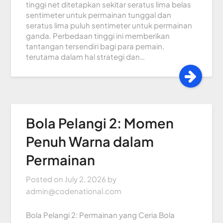
tinggi net ditetapkan sekitar seratus lima belas
sentimeter untuk permainan tunggal dan
seratus lima puluh sentimeter untuk permainan
ganda. Perbedaan tinggi ini memberikan
tantangan tersendiri bagi para pemain,
terutama dalam hal strategi dan…
Bola Pelangi 2: Momen
Penuh Warna dalam
Permainan
Posted on
July 2, 2026
by
admin@codenational.com
Bola Pelangi 2: Permainan yang Ceria Bola