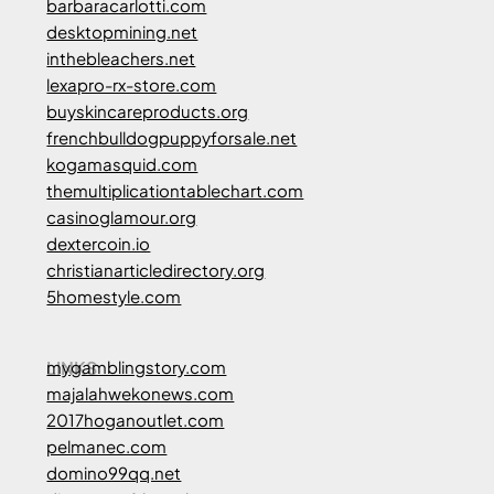
barbaracarlotti.com
desktopmining.net
inthebleachers.net
lexapro-rx-store.com
buyskincareproducts.org
frenchbulldogpuppyforsale.net
kogamasquid.com
themultiplicationtablechart.com
casinoglamour.org
dextercoin.io
christianarticledirectory.org
5homestyle.com
LINKS
mygamblingstory.com
majalahwekonews.com
2017hoganoutlet.com
pelmanec.com
domino99qq.net