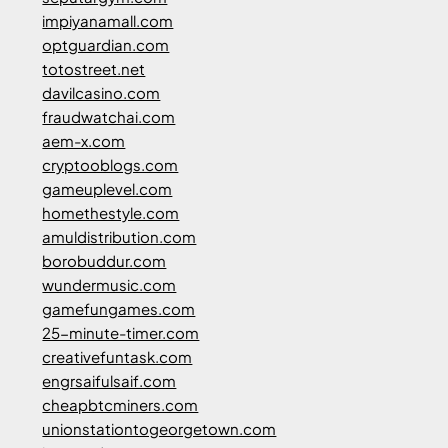
impiyanamall.com
optguardian.com
totostreet.net
davilcasino.com
fraudwatchai.com
aem-x.com
cryptooblogs.com
gameuplevel.com
homethestyle.com
amuldistribution.com
borobuddur.com
wundermusic.com
gamefungames.com
25-minute-timer.com
creativefuntask.com
engrsaifulsaif.com
cheapbtcminers.com
unionstationtogeorgetown.com