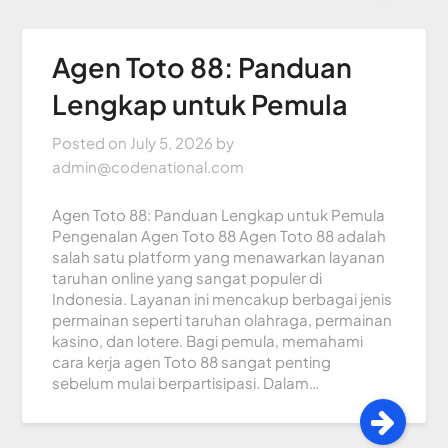
Agen Toto 88: Panduan
Lengkap untuk Pemula
Posted on
July 5, 2026
by
admin@codenational.com
Agen Toto 88: Panduan Lengkap untuk Pemula
Pengenalan Agen Toto 88 Agen Toto 88 adalah
salah satu platform yang menawarkan layanan
taruhan online yang sangat populer di
Indonesia. Layanan ini mencakup berbagai jenis
permainan seperti taruhan olahraga, permainan
kasino, dan lotere. Bagi pemula, memahami
cara kerja agen Toto 88 sangat penting
sebelum mulai berpartisipasi. Dalam…