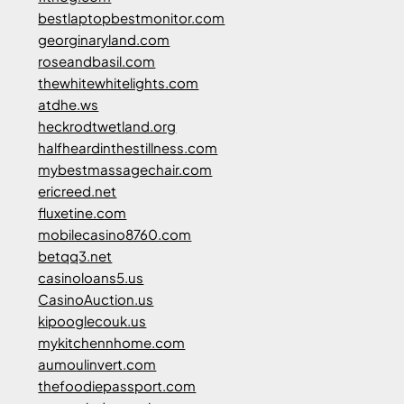
bestlaptopbestmonitor.com
georginaryland.com
roseandbasil.com
thewhitewhitelights.com
atdhe.ws
heckrodtwetland.org
halfheardinthestillness.com
mybestmassagechair.com
ericreed.net
fluxetine.com
mobilecasino8760.com
betqq3.net
casinoloans5.us
CasinoAuction.us
kipooglecouk.us
mykitchennhome.com
aumoulinvert.com
thefoodiepassport.com