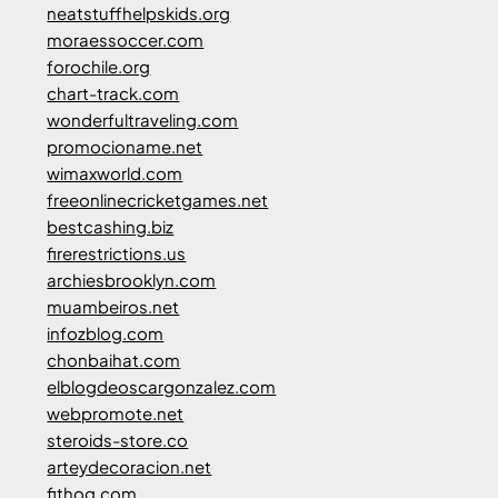
neatstuffhelpskids.org
moraessoccer.com
forochile.org
chart-track.com
wonderfultraveling.com
promocioname.net
wimaxworld.com
freeonlinecricketgames.net
bestcashing.biz
firerestrictions.us
archiesbrooklyn.com
muambeiros.net
infozblog.com
chonbaihat.com
elblogdeoscargonzalez.com
webpromote.net
steroids-store.co
arteydecoracion.net
fithog.com