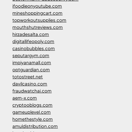
ifoodieonyoutube.com
mineshoppingcart.com
topworkoutsupplies.com
mouthshutreviews.com
hirzadesalta.com
digitallifeopoly.com
casinobubbles.com
seputargym.com
impiyanamall.com
optguardian.com
totostreet.net
davilcasino.com
fraudwatchai.com
aem-x.com
cryptooblogs.com
gameuplevel.com
homethestyle.com
amuldistribution.com