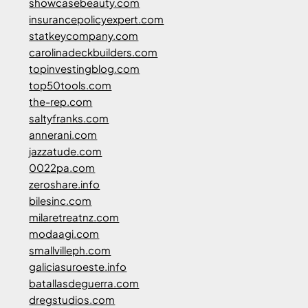
showcasebeauty.com
insurancepolicyexpert.com
statkeycompany.com
carolinadeckbuilders.com
topinvestingblog.com
top50tools.com
the-rep.com
saltyfranks.com
annerani.com
jazzatude.com
0022pa.com
zeroshare.info
bilesinc.com
milaretreatnz.com
modaagi.com
smallvilleph.com
galiciasuroeste.info
batallasdeguerra.com
dregstudios.com