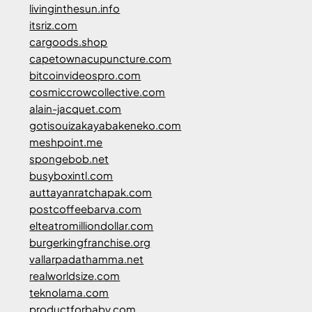
livinginthesun.info
itsriz.com
cargoods.shop
capetownacupuncture.com
bitcoinvideospro.com
cosmiccrowcollective.com
alain-jacquet.com
gotisouizakayabakeneko.com
meshpoint.me
spongebob.net
busyboxintl.com
auttayanratchapak.com
postcoffeebarva.com
elteatromilliondollar.com
burgerkingfranchise.org
vallarpadathamma.net
realworldsize.com
teknolama.com
productforbaby.com