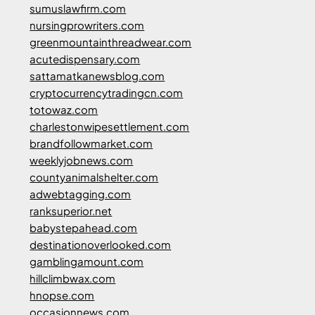
sumuslawfirm.com
nursingprowriters.com
greenmountainthreadwear.com
acutedispensary.com
sattamatkanewsblog.com
cryptocurrencytradingcn.com
totowaz.com
charlestonwipesettlement.com
brandfollowmarket.com
weeklyjobnews.com
countyanimalshelter.com
adwebtagging.com
ranksuperior.net
babystepahead.com
destinationoverlooked.com
gamblingamount.com
hillclimbwax.com
hnopse.com
occasionnews.com