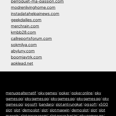
perroquet-ma-passion.com
modrenlivinghome.com
instadatahelpainews.com
geekdailies.com
merchrain.com
kmbb28.com
callreportsforum.com
sokmilya.com
abyluny.com
boomjavtrk.com
apklead.net
menuqq alternatif
|
pkv games
|
poker
|
poker online
|
pkv
games qq
|
pkv games qq
|
pkv games qq
|
pkv games qq
|
pkv
games qq
|
pg soft
|
bandarq
|
slot anti rungkat
|
pg soft
|
x500
slot
|
slot
|
demo slot
|
slot
|
slot maxwin
|
demo slot
|
slot
|
slot
maxwin
|
slot gacor resmi
|
slot gacor hari ini
|
pkv games qq
|