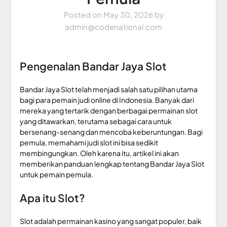
Posted on
May 30, 2026
by
admin@codenational.com
Pengenalan Bandar Jaya Slot
Bandar Jaya Slot telah menjadi salah satu pilihan utama
bagi para pemain judi online di Indonesia. Banyak dari
mereka yang tertarik dengan berbagai permainan slot
yang ditawarkan, terutama sebagai cara untuk
bersenang-senang dan mencoba keberuntungan. Bagi
pemula, memahami judi slot ini bisa sedikit
membingungkan. Oleh karena itu, artikel ini akan
memberikan panduan lengkap tentang Bandar Jaya Slot
untuk pemain pemula.
Apa itu Slot?
Slot adalah permainan kasino yang sangat populer, baik