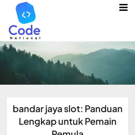
bandar jaya slot: Panduan
Lengkap untuk Pemain
Pemula