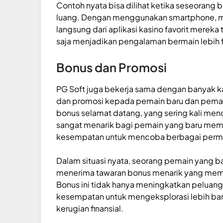
Contoh nyata bisa dilihat ketika seseorang 
luang. Dengan menggunakan smartphone, m
langsung dari aplikasi kasino favorit mereka t
saja menjadikan pengalaman bermain lebih 
Bonus dan Promosi
PG Soft juga bekerja sama dengan banyak k
dan promosi kepada pemain baru dan pemain
bonus selamat datang, yang sering kali menc
sangat menarik bagi pemain yang baru memu
kesempatan untuk mencoba berbagai permai
Dalam situasi nyata, seorang pemain yang ba
menerima tawaran bonus menarik yang mem
Bonus ini tidak hanya meningkatkan pelua
kesempatan untuk mengeksplorasi lebih ba
kerugian finansial.