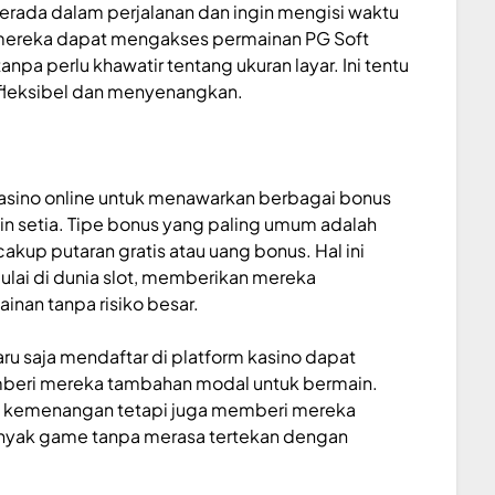
berada dalam perjalanan dan ingin mengisi waktu
ereka dapat mengakses permainan PG Soft
anpa perlu khawatir tentang ukuran layar. Ini tentu
fleksibel dan menyenangkan.
asino online untuk menawarkan berbagai bonus
 setia. Tipe bonus yang paling umum adalah
akup putaran gratis atau uang bonus. Hal ini
lai di dunia slot, memberikan mereka
nan tanpa risiko besar.
ru saja mendaftar di platform kasino dapat
beri mereka tambahan modal untuk bermain.
ng kemenangan tetapi juga memberi mereka
nyak game tanpa merasa tertekan dengan