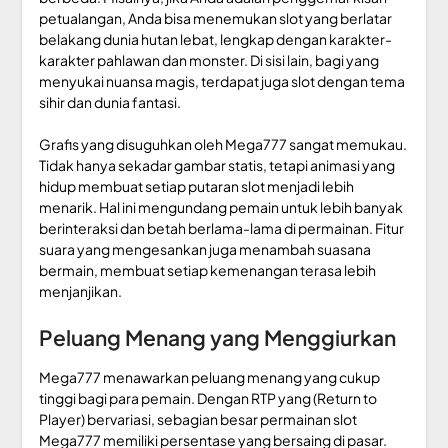
petualangan, Anda bisa menemukan slot yang berlatar
belakang dunia hutan lebat, lengkap dengan karakter-
karakter pahlawan dan monster. Di sisi lain, bagi yang
menyukai nuansa magis, terdapat juga slot dengan tema
sihir dan dunia fantasi.
Grafis yang disuguhkan oleh Mega777 sangat memukau.
Tidak hanya sekadar gambar statis, tetapi animasi yang
hidup membuat setiap putaran slot menjadi lebih
menarik. Hal ini mengundang pemain untuk lebih banyak
berinteraksi dan betah berlama-lama di permainan. Fitur
suara yang mengesankan juga menambah suasana
bermain, membuat setiap kemenangan terasa lebih
menjanjikan.
Peluang Menang yang Menggiurkan
Mega777 menawarkan peluang menang yang cukup
tinggi bagi para pemain. Dengan RTP yang (Return to
Player) bervariasi, sebagian besar permainan slot
Mega777 memiliki persentase yang bersaing di pasar.