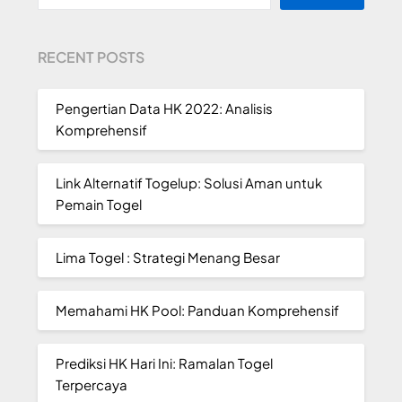
RECENT POSTS
Pengertian Data HK 2022: Analisis
Komprehensif
Link Alternatif Togelup: Solusi Aman untuk
Pemain Togel
Lima Togel : Strategi Menang Besar
Memahami HK Pool: Panduan Komprehensif
Prediksi HK Hari Ini: Ramalan Togel
Terpercaya