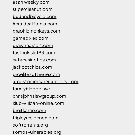
asahiweekly.com
supercleanut.com
bedandbicycle.com
heraldcalifornia.com
graphicmonkeys.com
gamepixies.com
drawneastart.com
fasthokislot88.com
safecasinotips.com
jackpotchips.com
proelitesoftware.com
allcustomercarenumbers.com
familyblogger.xyz
chrisjohnslawgroup.com
klub-vulcan-online.com
breitkamp.com
tripleyresidence.com
softtorrents.org
somosvulnerables.org