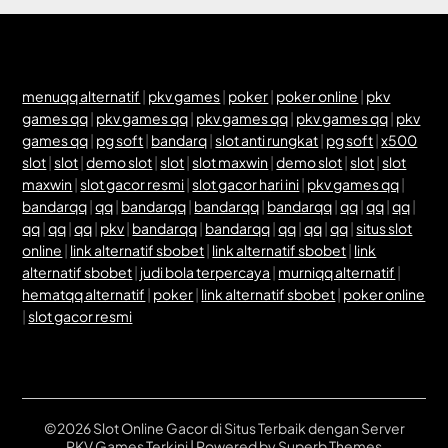
menuqq alternatif
|
pkv games
|
poker
|
poker online
|
pkv
games qq
|
pkv games qq
|
pkv games qq
|
pkv games qq
|
pkv
games qq
|
pg soft
|
bandarq
|
slot anti rungkat
|
pg soft
|
x500
slot
|
slot
|
demo slot
|
slot
|
slot maxwin
|
demo slot
|
slot
|
slot
maxwin
|
slot gacor resmi
|
slot gacor hari ini
|
pkv games qq
|
bandarqq
|
qq
|
bandarqq
|
bandarqq
|
bandarqq
|
qq
|
qq
|
qq
|
qq
|
qq
|
qq
|
pkv
|
bandarqq
|
bandarqq
|
qq
|
qq
|
qq
|
situs slot
online
|
link alternatif sbobet
|
link alternatif sbobet
|
link
alternatif sbobet
|
judi bola terpercaya
|
murniqq alternatif
|
hematqq alternatif
|
poker
|
link alternatif sbobet
|
poker online
|
slot gacor resmi
©2026 Slot Online Gacor di Situs Terbaik dengan Server
PKV Games Terkini
| Powered by
Superb Themes