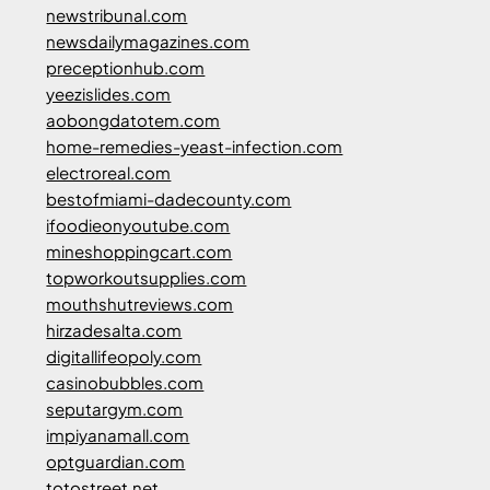
newstribunal.com
newsdailymagazines.com
preceptionhub.com
yeezislides.com
aobongdatotem.com
home-remedies-yeast-infection.com
electroreal.com
bestofmiami-dadecounty.com
ifoodieonyoutube.com
mineshoppingcart.com
topworkoutsupplies.com
mouthshutreviews.com
hirzadesalta.com
digitallifeopoly.com
casinobubbles.com
seputargym.com
impiyanamall.com
optguardian.com
totostreet.net