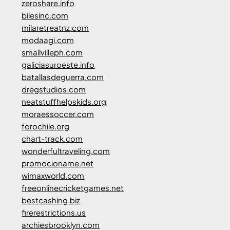
zeroshare.info
bilesinc.com
milaretreatnz.com
modaagi.com
smallvilleph.com
galiciasuroeste.info
batallasdeguerra.com
dregstudios.com
neatstuffhelpskids.org
moraessoccer.com
forochile.org
chart-track.com
wonderfultraveling.com
promocioname.net
wimaxworld.com
freeonlinecricketgames.net
bestcashing.biz
firerestrictions.us
archiesbrooklyn.com