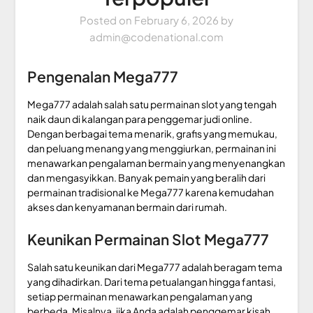
Posted on
February 6, 2026
by
admin@codenational.com
Pengenalan Mega777
Mega777 adalah salah satu permainan slot yang tengah
naik daun di kalangan para penggemar judi online.
Dengan berbagai tema menarik, grafis yang memukau,
dan peluang menang yang menggiurkan, permainan ini
menawarkan pengalaman bermain yang menyenangkan
dan mengasyikkan. Banyak pemain yang beralih dari
permainan tradisional ke Mega777 karena kemudahan
akses dan kenyamanan bermain dari rumah.
Keunikan Permainan Slot Mega777
Salah satu keunikan dari Mega777 adalah beragam tema
yang dihadirkan. Dari tema petualangan hingga fantasi,
setiap permainan menawarkan pengalaman yang
berbeda. Misalnya, jika Anda adalah penggemar kisah