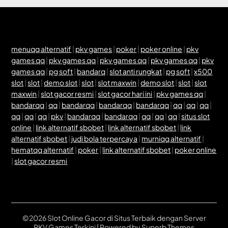
menuqq alternatif
|
pkv games
|
poker
|
poker online
|
pkv
games qq
|
pkv games qq
|
pkv games qq
|
pkv games qq
|
pkv
games qq
|
pg soft
|
bandarq
|
slot anti rungkat
|
pg soft
|
x500
slot
|
slot
|
demo slot
|
slot
|
slot maxwin
|
demo slot
|
slot
|
slot
maxwin
|
slot gacor resmi
|
slot gacor hari ini
|
pkv games qq
|
bandarqq
|
qq
|
bandarqq
|
bandarqq
|
bandarqq
|
qq
|
qq
|
qq
|
qq
|
qq
|
qq
|
pkv
|
bandarqq
|
bandarqq
|
qq
|
qq
|
qq
|
situs slot
online
|
link alternatif sbobet
|
link alternatif sbobet
|
link
alternatif sbobet
|
judi bola terpercaya
|
murniqq alternatif
|
hematqq alternatif
|
poker
|
link alternatif sbobet
|
poker online
|
slot gacor resmi
©2026 Slot Online Gacor di Situs Terbaik dengan Server
PKV Games Terkini
| Powered by
Superb Themes