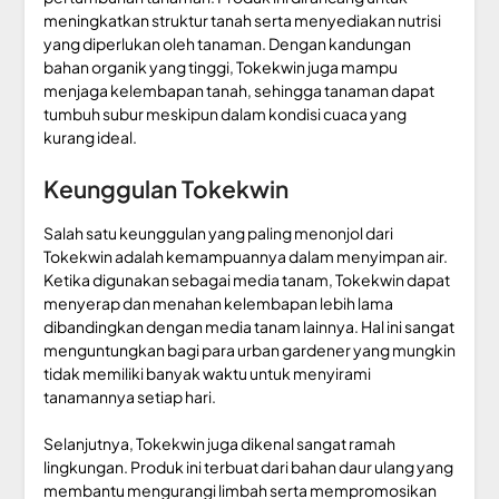
meningkatkan struktur tanah serta menyediakan nutrisi
yang diperlukan oleh tanaman. Dengan kandungan
bahan organik yang tinggi, Tokekwin juga mampu
menjaga kelembapan tanah, sehingga tanaman dapat
tumbuh subur meskipun dalam kondisi cuaca yang
kurang ideal.
Keunggulan Tokekwin
Salah satu keunggulan yang paling menonjol dari
Tokekwin adalah kemampuannya dalam menyimpan air.
Ketika digunakan sebagai media tanam, Tokekwin dapat
menyerap dan menahan kelembapan lebih lama
dibandingkan dengan media tanam lainnya. Hal ini sangat
menguntungkan bagi para urban gardener yang mungkin
tidak memiliki banyak waktu untuk menyirami
tanamannya setiap hari.
Selanjutnya, Tokekwin juga dikenal sangat ramah
lingkungan. Produk ini terbuat dari bahan daur ulang yang
membantu mengurangi limbah serta mempromosikan