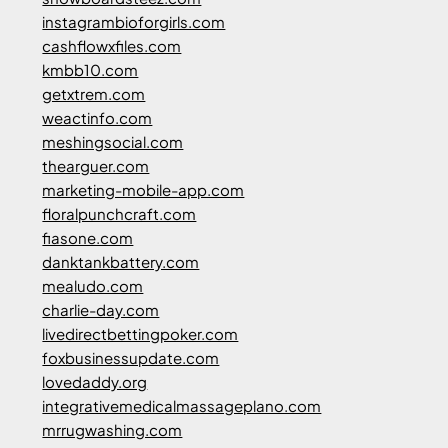
instagrambioforgirls.com
cashflowxfiles.com
kmbb10.com
getxtrem.com
weactinfo.com
meshingsocial.com
thearguer.com
marketing-mobile-app.com
floralpunchcraft.com
fiasone.com
danktankbattery.com
mealudo.com
charlie-day.com
livedirectbettingpoker.com
foxbusinessupdate.com
lovedaddy.org
integrativemedicalmassageplano.com
mrrugwashing.com