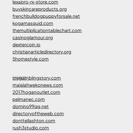
lexapro-rx-store.com
buyskincareproducts.org
frenchbulldogpuppyforsale.net
kogamasquid.com
themultiplicationtablechart.com
casinoglamour.org
dextercoin.io
christianarticledirectory.org
5homestyle.com
LINKS
mygamblingstory.com
majalahwekonews.com
2017hoganoutlet.com
pelmanec.com
domino99qq.net
directoryoftheweb.com
donttellashton.com
rush3studio.com