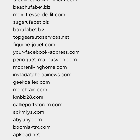
beachufabet.biz
mon-tresse-de-lit.com
sugarufabet.biz
boxufabet.biz
topgearautoservices.net
figurine-jouet.com
your-facebook-address.com
perroquet-ma-passion.com
modrenlivinghome.com
instadatahelpainews.com
geekdailies.com
merchrain.com
kmbb28.com
callreportsforum.com
sokmilya.com
abyluny.com
boomjavtrk.com
apklead.net