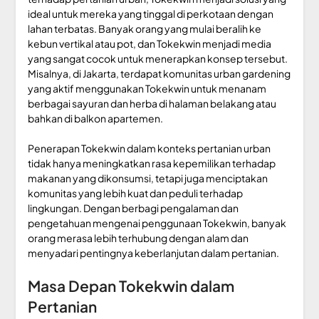
ideal untuk mereka yang tinggal di perkotaan dengan
lahan terbatas. Banyak orang yang mulai beralih ke
kebun vertikal atau pot, dan Tokekwin menjadi media
yang sangat cocok untuk menerapkan konsep tersebut.
Misalnya, di Jakarta, terdapat komunitas urban gardening
yang aktif menggunakan Tokekwin untuk menanam
berbagai sayuran dan herba di halaman belakang atau
bahkan di balkon apartemen.
Penerapan Tokekwin dalam konteks pertanian urban
tidak hanya meningkatkan rasa kepemilikan terhadap
makanan yang dikonsumsi, tetapi juga menciptakan
komunitas yang lebih kuat dan peduli terhadap
lingkungan. Dengan berbagi pengalaman dan
pengetahuan mengenai penggunaan Tokekwin, banyak
orang merasa lebih terhubung dengan alam dan
menyadari pentingnya keberlanjutan dalam pertanian.
Masa Depan Tokekwin dalam
Pertanian