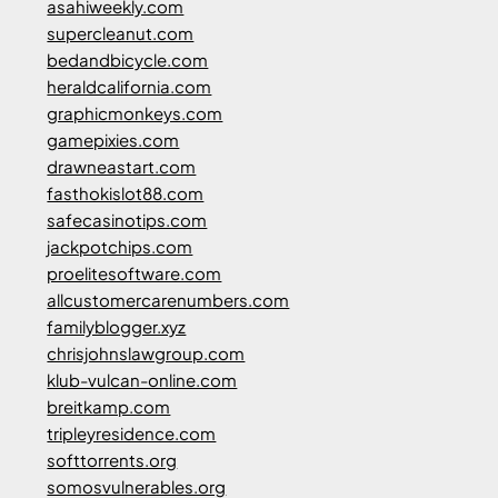
asahiweekly.com
supercleanut.com
bedandbicycle.com
heraldcalifornia.com
graphicmonkeys.com
gamepixies.com
drawneastart.com
fasthokislot88.com
safecasinotips.com
jackpotchips.com
proelitesoftware.com
allcustomercarenumbers.com
familyblogger.xyz
chrisjohnslawgroup.com
klub-vulcan-online.com
breitkamp.com
tripleyresidence.com
softtorrents.org
somosvulnerables.org