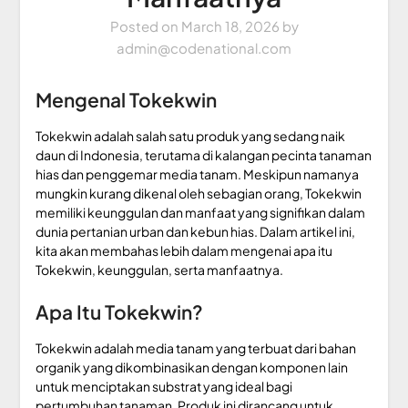
Posted on
March 18, 2026
by
admin@codenational.com
Mengenal Tokekwin
Tokekwin adalah salah satu produk yang sedang naik
daun di Indonesia, terutama di kalangan pecinta tanaman
hias dan penggemar media tanam. Meskipun namanya
mungkin kurang dikenal oleh sebagian orang, Tokekwin
memiliki keunggulan dan manfaat yang signifikan dalam
dunia pertanian urban dan kebun hias. Dalam artikel ini,
kita akan membahas lebih dalam mengenai apa itu
Tokekwin, keunggulan, serta manfaatnya.
Apa Itu Tokekwin?
Tokekwin adalah media tanam yang terbuat dari bahan
organik yang dikombinasikan dengan komponen lain
untuk menciptakan substrat yang ideal bagi
pertumbuhan tanaman. Produk ini dirancang untuk