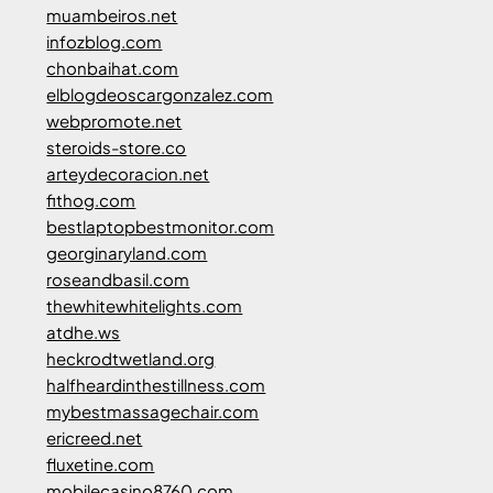
muambeiros.net
infozblog.com
chonbaihat.com
elblogdeoscargonzalez.com
webpromote.net
steroids-store.co
arteydecoracion.net
fithog.com
bestlaptopbestmonitor.com
georginaryland.com
roseandbasil.com
thewhitewhitelights.com
atdhe.ws
heckrodtwetland.org
halfheardinthestillness.com
mybestmassagechair.com
ericreed.net
fluxetine.com
mobilecasino8760.com