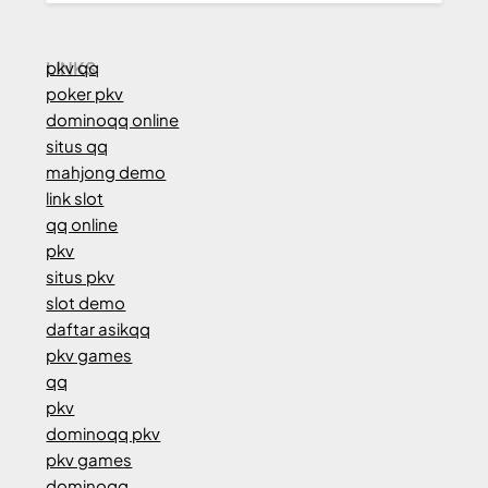
LINKS
pkv qq
poker pkv
dominoqq online
situs qq
mahjong demo
link slot
qq online
pkv
situs pkv
slot demo
daftar asikqq
pkv games
qq
pkv
dominoqq pkv
pkv games
dominoqq