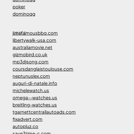
poker
dominoqq
LINKS
jimsfamousbbq.com
libertywalk-usa.com
australiamovie.net
gizmobird.co.uk
mp3djsong.com
coursdanglaistoulouse.com
neptunuslex.com
auguri-di-natale.info
michelewatch.us
omega--watches.us
breitling-watches.us
tgarnettcentrallautoads.com
fixadvert.com
autopluz.co
save3time-c.com