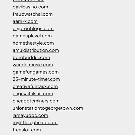
davilcasino.com
fraudwatchai.com
aem-x.com
cryptooblogs.com
gameuplevel.com
homethestyle.com
amuldistribution.com
borobuddur.com
wundermusic.com
gamefungames.com
25-minute-timer.com
creativefuntask.com
engrsaifulsaif.com
cheapbtcminers.com
unionstationtogeorgetown.com
iamayudoc.com
mylittlebighead.com
freealot.com