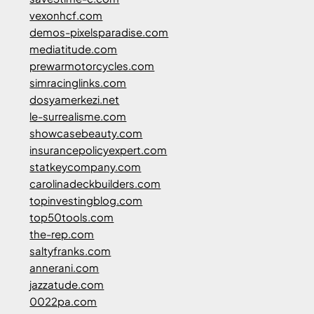
vexonhcf.com
demos-pixelsparadise.com
mediatitude.com
prewarmotorcycles.com
simracinglinks.com
dosyamerkezi.net
le-surrealisme.com
showcasebeauty.com
insurancepolicyexpert.com
statkeycompany.com
carolinadeckbuilders.com
topinvestingblog.com
top50tools.com
the-rep.com
saltyfranks.com
annerani.com
jazzatude.com
0022pa.com