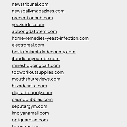
newstribunal.com
newsdailymagazines.com
preceptionhub.com
yeezislides.com
aobongdatotem.com
home-remedies-yeast-infection.com
electroreal.com
bestofmiami-dadecounty.com
ifoodieonyoutube.com
mineshoppingcart.com
topworkoutsupplies.com
mouthshutreviews.com
hirzadesalta.com
digitallifeopoly.com
casinobubbles.com
seputargym.com
impiyanamall.com
optguardian.com
totostreet.net