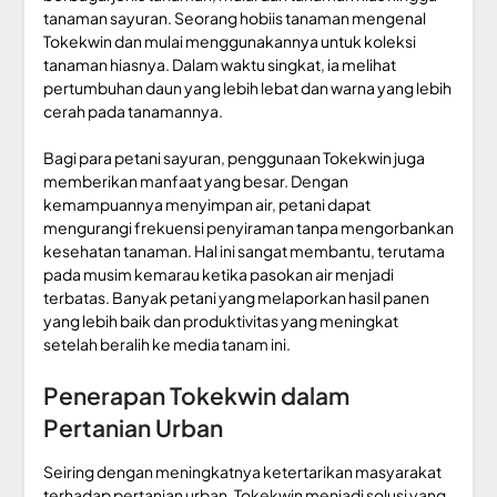
tanaman sayuran. Seorang hobiis tanaman mengenal
Tokekwin dan mulai menggunakannya untuk koleksi
tanaman hiasnya. Dalam waktu singkat, ia melihat
pertumbuhan daun yang lebih lebat dan warna yang lebih
cerah pada tanamannya.
Bagi para petani sayuran, penggunaan Tokekwin juga
memberikan manfaat yang besar. Dengan
kemampuannya menyimpan air, petani dapat
mengurangi frekuensi penyiraman tanpa mengorbankan
kesehatan tanaman. Hal ini sangat membantu, terutama
pada musim kemarau ketika pasokan air menjadi
terbatas. Banyak petani yang melaporkan hasil panen
yang lebih baik dan produktivitas yang meningkat
setelah beralih ke media tanam ini.
Penerapan Tokekwin dalam
Pertanian Urban
Seiring dengan meningkatnya ketertarikan masyarakat
terhadap pertanian urban, Tokekwin menjadi solusi yang