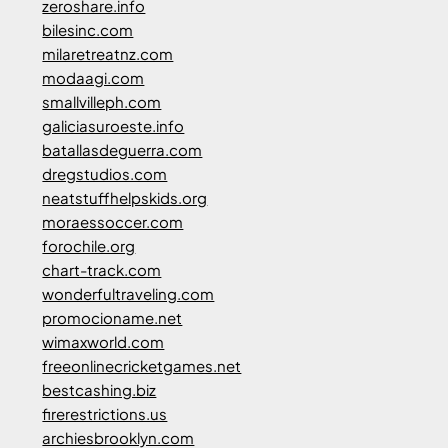
zeroshare.info
bilesinc.com
milaretreatnz.com
modaagi.com
smallvilleph.com
galiciasuroeste.info
batallasdeguerra.com
dregstudios.com
neatstuffhelpskids.org
moraessoccer.com
forochile.org
chart-track.com
wonderfultraveling.com
promocioname.net
wimaxworld.com
freeonlinecricketgames.net
bestcashing.biz
firerestrictions.us
archiesbrooklyn.com