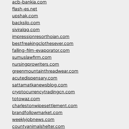
acb-bankia.com
flash-es.net
upshak.com
backsilo.com
siviralqq.com
impressionresorthoian.com
bestfreakingclothesever.com
falling-film-evaporator.com
sumuslawfirm.com
nursingprowriters.com
greenmountainthreadwear.com
acutedispensary.com
sattamatkanewsblog.com
cryptocurrencytradingcn.com
totowaz.com
charlestonwipesettlement.com
brandfollowmarket.com
weeklyjobnews.com
countyanimalshelter.com