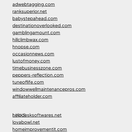
adwebtagging.com
ranksuperior.net
babystepahead.com
destinationoverlooked.com
gamblingamount.com
hillclimbwax.com
hnopse.com
occasionnews.com
lustofmoney.com
timebusinesszone.com
peppers-reflection.com
tuneoflife.com
windowwellmaintenancepros.com
affiliateholder.com
LINKS
helpdesksoftwares.net
lovabowl.net
homeimprovementit.com