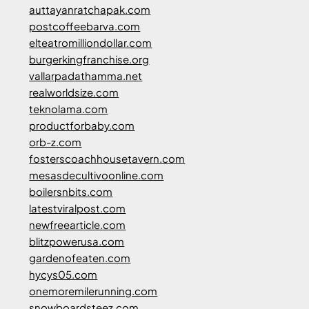
auttayanratchapak.com
postcoffeebarva.com
elteatromilliondollar.com
burgerkingfranchise.org
vallarpadathamma.net
realworldsize.com
teknolama.com
productforbaby.com
orb-z.com
fosterscoachhousetavern.com
mesasdecultivoonline.com
boilersnbits.com
latestviralpost.com
newfreearticle.com
blitzpowerusa.com
gardenofeaten.com
hycys05.com
onemoremilerunning.com
snowboardsteez.com