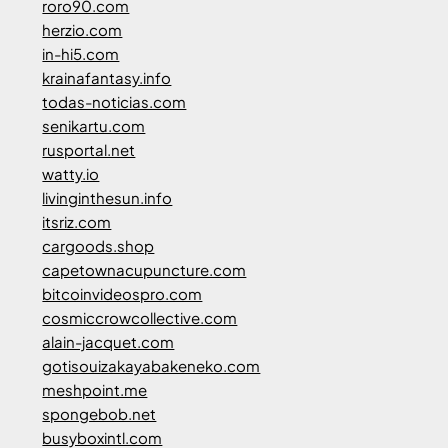
roro90.com
herzio.com
in-hi5.com
krainafantasy.info
todas-noticias.com
senikartu.com
rusportal.net
watty.io
livinginthesun.info
itsriz.com
cargoods.shop
capetownacupuncture.com
bitcoinvideospro.com
cosmiccrowcollective.com
alain-jacquet.com
gotisouizakayabakeneko.com
meshpoint.me
spongebob.net
busyboxintl.com