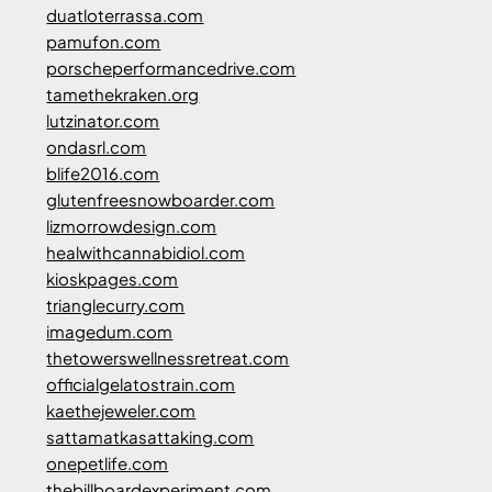
duatloterrassa.com
pamufon.com
porscheperformancedrive.com
tamethekraken.org
lutzinator.com
ondasrl.com
blife2016.com
glutenfreesnowboarder.com
lizmorrowdesign.com
healwithcannabidiol.com
kioskpages.com
trianglecurry.com
imagedum.com
thetowerswellnessretreat.com
officialgelatostrain.com
kaethejeweler.com
sattamatkasattaking.com
onepetlife.com
thebillboardexperiment.com