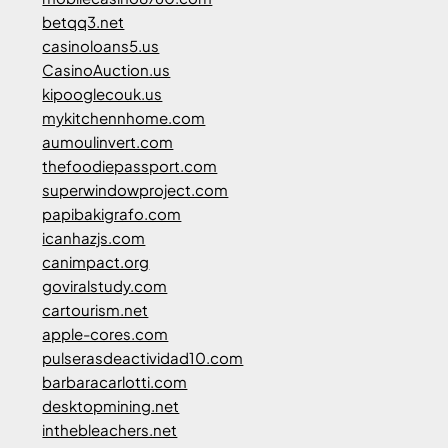
betqq3.net
casinoloans5.us
CasinoAuction.us
kipooglecouk.us
mykitchennhome.com
aumoulinvert.com
thefoodiepassport.com
superwindowproject.com
papibakigrafo.com
icanhazjs.com
canimpact.org
goviralstudy.com
cartourism.net
apple-cores.com
pulserasdeactividad10.com
barbaracarlotti.com
desktopmining.net
inthebleachers.net