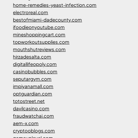
home-remedies-yeast-infection.com
electroreal.com
bestofmiami-dadecounty.com
ifoodieonyoutube.com
mineshoppingcart.com
topworkoutsupplies.com
mouthshutreviews.com
hirzadesalta.com
digitallifeopoly.com
casinobubbles.com
seputargym.com
impiyanamall.com
optguardian.com
totostreet.net
davilcasino.com
fraudwatchai.com
aem-x.com
cryptooblogs.com
gameuplevel.com