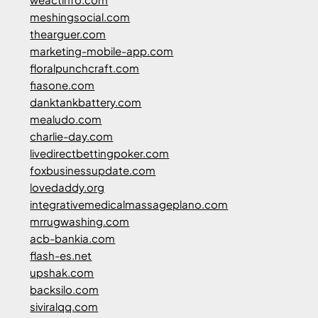
meshingsocial.com
thearguer.com
marketing-mobile-app.com
floralpunchcraft.com
fiasone.com
danktankbattery.com
mealudo.com
charlie-day.com
livedirectbettingpoker.com
foxbusinessupdate.com
lovedaddy.org
integrativemedicalmassageplano.com
mrrugwashing.com
acb-bankia.com
flash-es.net
upshak.com
backsilo.com
siviralqq.com