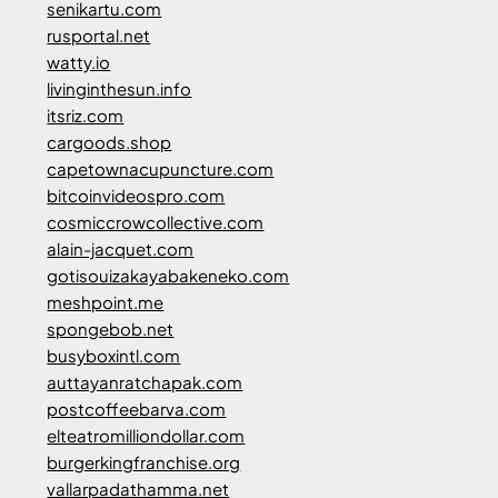
senikartu.com
rusportal.net
watty.io
livinginthesun.info
itsriz.com
cargoods.shop
capetownacupuncture.com
bitcoinvideospro.com
cosmiccrowcollective.com
alain-jacquet.com
gotisouizakayabakeneko.com
meshpoint.me
spongebob.net
busyboxintl.com
auttayanratchapak.com
postcoffeebarva.com
elteatromilliondollar.com
burgerkingfranchise.org
vallarpadathamma.net