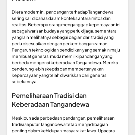
Di era modern ini, pandangan terhadap Tangandewa
sering kali dibahas dalam konteks antara mitos dan
realitas. Beberapa orang menganggap kepercayaan ini
sebagai warisan budaya yang perlu dijaga, sementara
yang lain melihatnya sebagai bagian dari tradisi yang
perlu disesuaikan dengan perkembangan zaman.
Pengaruh teknologi dan pendidikan yang semakin maju
membuat generasi muda memiliki pandangan yang
berbeda mengenai keberadaan Tangandewa. Mereka
cenderung lebih skeptis dan mempertanyakan
kepercayaan yang telah diwariskan dari generasi
sebelumnya.
Pemeliharaan Tradisi dan
Keberadaan Tangandewa
Meskipun ada perbedaan pandangan, pemeliharaan
tradisi seputar Tangandewa tetap menjadi bagian
penting dalam kehidupan masyarakat Jawa. Upacara