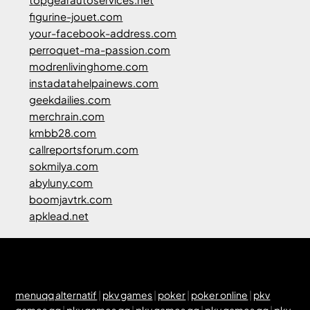
figurine-jouet.com
your-facebook-address.com
perroquet-ma-passion.com
modrenlivinghome.com
instadatahelpainews.com
geekdailies.com
merchrain.com
kmbb28.com
callreportsforum.com
sokmilya.com
abyluny.com
boomjavtrk.com
apklead.net
menuqq alternatif
|
pkv games
|
poker
|
poker online
|
pkv