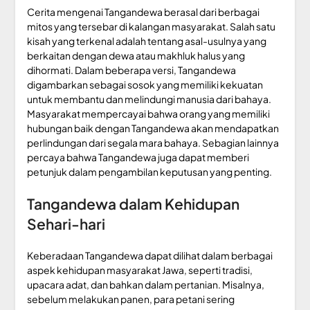
Cerita mengenai Tangandewa berasal dari berbagai
mitos yang tersebar di kalangan masyarakat. Salah satu
kisah yang terkenal adalah tentang asal-usulnya yang
berkaitan dengan dewa atau makhluk halus yang
dihormati. Dalam beberapa versi, Tangandewa
digambarkan sebagai sosok yang memiliki kekuatan
untuk membantu dan melindungi manusia dari bahaya.
Masyarakat mempercayai bahwa orang yang memiliki
hubungan baik dengan Tangandewa akan mendapatkan
perlindungan dari segala mara bahaya. Sebagian lainnya
percaya bahwa Tangandewa juga dapat memberi
petunjuk dalam pengambilan keputusan yang penting.
Tangandewa dalam Kehidupan
Sehari-hari
Keberadaan Tangandewa dapat dilihat dalam berbagai
aspek kehidupan masyarakat Jawa, seperti tradisi,
upacara adat, dan bahkan dalam pertanian. Misalnya,
sebelum melakukan panen, para petani sering