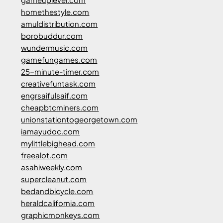
homethestyle.com
amuldistribution.com
borobuddur.com
wundermusic.com
gamefungames.com
25-minute-timer.com
creativefuntask.com
engrsaifulsaif.com
cheapbtcminers.com
unionstationtogeorgetown.com
iamayudoc.com
mylittlebighead.com
freealot.com
asahiweekly.com
supercleanut.com
bedandbicycle.com
heraldcalifornia.com
graphicmonkeys.com