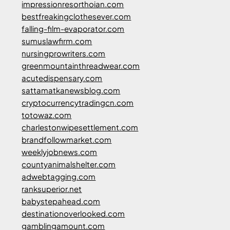
impressionresorthoian.com
bestfreakingclothesever.com
falling-film-evaporator.com
sumuslawfirm.com
nursingprowriters.com
greenmountainthreadwear.com
acutedispensary.com
sattamatkanewsblog.com
cryptocurrencytradingcn.com
totowaz.com
charlestonwipesettlement.com
brandfollowmarket.com
weeklyjobnews.com
countyanimalshelter.com
adwebtagging.com
ranksuperior.net
babystepahead.com
destinationoverlooked.com
gamblingamount.com