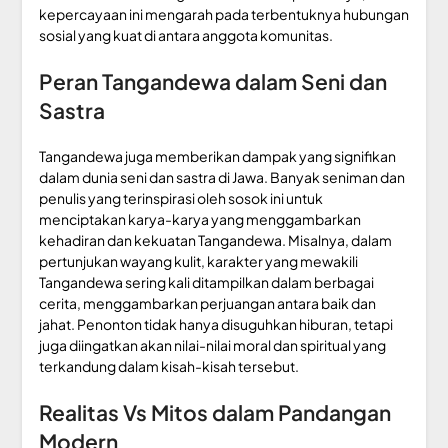
kepercayaan ini mengarah pada terbentuknya hubungan
sosial yang kuat di antara anggota komunitas.
Peran Tangandewa dalam Seni dan
Sastra
Tangandewa juga memberikan dampak yang signifikan
dalam dunia seni dan sastra di Jawa. Banyak seniman dan
penulis yang terinspirasi oleh sosok ini untuk
menciptakan karya-karya yang menggambarkan
kehadiran dan kekuatan Tangandewa. Misalnya, dalam
pertunjukan wayang kulit, karakter yang mewakili
Tangandewa sering kali ditampilkan dalam berbagai
cerita, menggambarkan perjuangan antara baik dan
jahat. Penonton tidak hanya disuguhkan hiburan, tetapi
juga diingatkan akan nilai-nilai moral dan spiritual yang
terkandung dalam kisah-kisah tersebut.
Realitas Vs Mitos dalam Pandangan
Modern