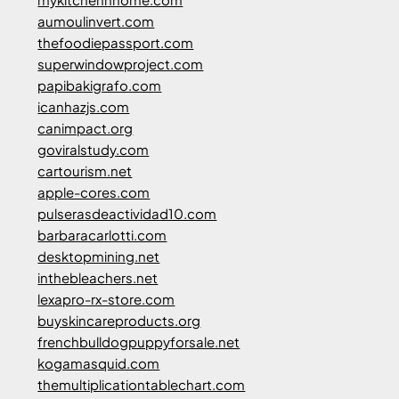
aumoulinvert.com
thefoodiepassport.com
superwindowproject.com
papibakigrafo.com
icanhazjs.com
canimpact.org
goviralstudy.com
cartourism.net
apple-cores.com
pulserasdeactividad10.com
barbaracarlotti.com
desktopmining.net
inthebleachers.net
lexapro-rx-store.com
buyskincareproducts.org
frenchbulldogpuppyforsale.net
kogamasquid.com
themultiplicationtablechart.com