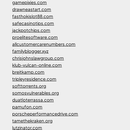
gamepixies.com
drawneastart.com
fasthokislot88.com
safecasinotips.com
jackpotchips.com
proelitesoftware.com
allcustomercarenumbers.com
familyblogger.xyz
chrisjohnslawgroup.com
klub-vulcan-online.com
breitkamp.com
tripleyresidence.com
softtorrents.org
somosvulnerables.org
duatloterrassa.com
pamufon.com
porscheperformancedrive.com
tamethekraken.org
lutzinator.com