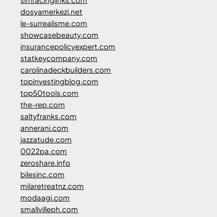
dosyamerkezi.net
le-surrealisme.com
showcasebeauty.com
insurancepolicyexpert.com
statkeycompany.com
carolinadeckbuilders.com
topinvestingblog.com
top50tools.com
the-rep.com
saltyfranks.com
annerani.com
jazzatude.com
0022pa.com
zeroshare.info
bilesinc.com
milaretreatnz.com
modaagi.com
smallvilleph.com