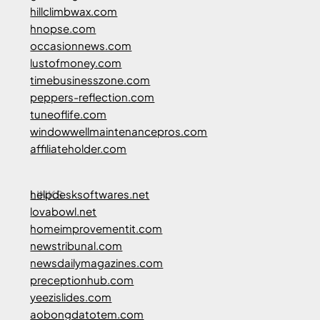
hillclimbwax.com
hnopse.com
occasionnews.com
lustofmoney.com
timebusinesszone.com
peppers-reflection.com
tuneoflife.com
windowwellmaintenancepros.com
affiliateholder.com
LINKS
helpdesksoftwares.net
lovabowl.net
homeimprovementit.com
newstribunal.com
newsdailymagazines.com
preceptionhub.com
yeezislides.com
aobongdatotem.com