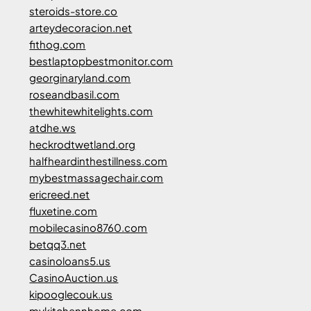
steroids-store.co
arteydecoracion.net
fithog.com
bestlaptopbestmonitor.com
georginaryland.com
roseandbasil.com
thewhitewhitelights.com
atdhe.ws
heckrodtwetland.org
halfheardinthestillness.com
mybestmassagechair.com
ericreed.net
fluxetine.com
mobilecasino8760.com
betqq3.net
casinoloans5.us
CasinoAuction.us
kipooglecouk.us
mykitchennhome.com