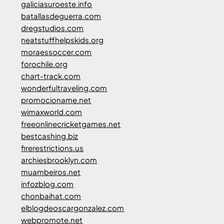
galiciasuroeste.info
batallasdeguerra.com
dregstudios.com
neatstuffhelpskids.org
moraessoccer.com
forochile.org
chart-track.com
wonderfultraveling.com
promocioname.net
wimaxworld.com
freeonlinecricketgames.net
bestcashing.biz
firerestrictions.us
archiesbrooklyn.com
muambeiros.net
infozblog.com
chonbaihat.com
elblogdeoscargonzalez.com
webpromote.net