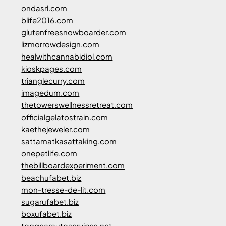
ondasrl.com
blife2016.com
glutenfreesnowboarder.com
lizmorrowdesign.com
healwithcannabidiol.com
kioskpages.com
trianglecurry.com
imagedum.com
thetowerswellnessretreat.com
officialgelatostrain.com
kaethejeweler.com
sattamatkasattaking.com
onepetlife.com
thebillboardexperiment.com
beachufabet.biz
mon-tresse-de-lit.com
sugarufabet.biz
boxufabet.biz
topgearautoservices.net