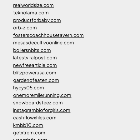
realworldsize.com
teknolama.com
productforbaby.com
orb-z.com
fosterscoachhousetavern.com
mesasdecultivoonline.com
boilersnbits.com
latestviralpost.com
newfreearticle.com
blitzpowerusa.com
gardenofeaten.com
hycys05.com
onemoremilerunning.com
snowboardsteez.com
instagrambioforgirls.com
cashflowxfiles.com
kmbb10.com
getxtrem.com
weactinfo.com