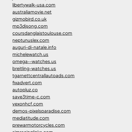
libertywalk-usa.com
australiamovie.net
gizmobird.co.uk
mp3djsong.com
coursdanglaistoulouse.com
neptunuslex.com
auguri-di-natale.info
michelewatch.us
omega--watches.us
breitling-watches.us
tgarnettcentrallautoads.com
fixadvert.com
autopluz.co
save3time-c.com
vexonhcf.com
demos-pixelsparadise.com
mediatitude.com
prewarmotorcycles.com
simracinglinks.com