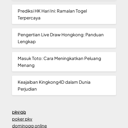
Prediksi HK Hari Ini: Ramalan Togel
Terpercaya
Pengertian Live Draw Hongkong: Panduan
Lengkap
Masuk Toto: Cara Meningkatkan Peluang
Menang
Keajaiban Kingkong4D dalam Dunia
Perjudian
LINKS
pkv qq
poker pkv
dominoqq online