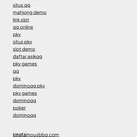
situs qq
mahjong demo
link slot
qq online
pkv
situs pkv
slot demo
daftar asikqq
pkv games
qq
pkv
dominoqq pkv
pkv games
dominoqq
poker
dominoqq
LINKS
jimsfamousbbq.com