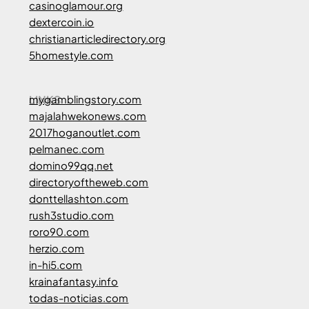
casinoglamour.org
dextercoin.io
christianarticledirectory.org
5homestyle.com
LINKS
mygamblingstory.com
majalahwekonews.com
2017hoganoutlet.com
pelmanec.com
domino99qq.net
directoryoftheweb.com
donttellashton.com
rush3studio.com
roro90.com
herzio.com
in-hi5.com
krainafantasy.info
todas-noticias.com