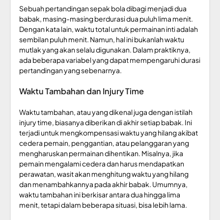
Sebuah pertandingan sepak bola dibagi menjadi dua
babak, masing-masing berdurasi dua puluh lima menit.
Dengan kata lain, waktu total untuk permainan inti adalah
sembilan puluh menit. Namun, hal ini bukanlah waktu
mutlak yang akan selalu digunakan. Dalam praktiknya,
ada beberapa variabel yang dapat mempengaruhi durasi
pertandingan yang sebenarnya.
Waktu Tambahan dan Injury Time
Waktu tambahan, atau yang dikenal juga dengan istilah
injury time, biasanya diberikan di akhir setiap babak. Ini
terjadi untuk mengkompensasi waktu yang hilang akibat
cedera pemain, penggantian, atau pelanggaran yang
mengharuskan permainan dihentikan. Misalnya, jika
pemain mengalami cedera dan harus mendapatkan
perawatan, wasit akan menghitung waktu yang hilang
dan menambahkannya pada akhir babak. Umumnya,
waktu tambahan ini berkisar antara dua hingga lima
menit, tetapi dalam beberapa situasi, bisa lebih lama.