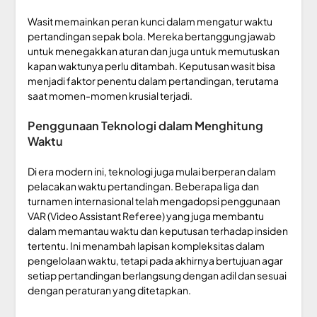
Wasit memainkan peran kunci dalam mengatur waktu
pertandingan sepak bola. Mereka bertanggung jawab
untuk menegakkan aturan dan juga untuk memutuskan
kapan waktunya perlu ditambah. Keputusan wasit bisa
menjadi faktor penentu dalam pertandingan, terutama
saat momen-momen krusial terjadi.
Penggunaan Teknologi dalam Menghitung
Waktu
Di era modern ini, teknologi juga mulai berperan dalam
pelacakan waktu pertandingan. Beberapa liga dan
turnamen internasional telah mengadopsi penggunaan
VAR (Video Assistant Referee) yang juga membantu
dalam memantau waktu dan keputusan terhadap insiden
tertentu. Ini menambah lapisan kompleksitas dalam
pengelolaan waktu, tetapi pada akhirnya bertujuan agar
setiap pertandingan berlangsung dengan adil dan sesuai
dengan peraturan yang ditetapkan.