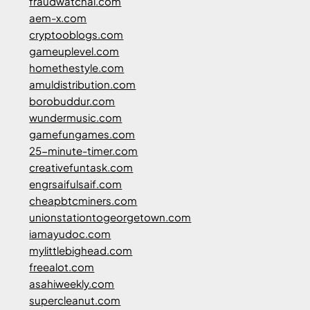
fraudwatchai.com
aem-x.com
cryptooblogs.com
gameuplevel.com
homethestyle.com
amuldistribution.com
borobuddur.com
wundermusic.com
gamefungames.com
25-minute-timer.com
creativefuntask.com
engrsaifulsaif.com
cheapbtcminers.com
unionstationtogeorgetown.com
iamayudoc.com
mylittlebighead.com
freealot.com
asahiweekly.com
supercleanut.com