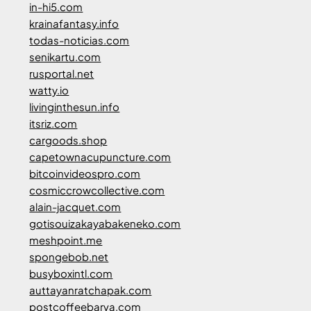
in-hi5.com
krainafantasy.info
todas-noticias.com
senikartu.com
rusportal.net
watty.io
livinginthesun.info
itsriz.com
cargoods.shop
capetownacupuncture.com
bitcoinvideospro.com
cosmiccrowcollective.com
alain-jacquet.com
gotisouizakayabakeneko.com
meshpoint.me
spongebob.net
busyboxintl.com
auttayanratchapak.com
postcoffeebarva.com