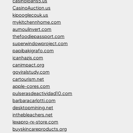
casinoloans5.us
CasinoAuction.us
kipooglecouk.us
mykitchennhome.com
aumoulinvert.com
thefoodiepassport.com
superwindowproject.com
papibakigrafo.com
icanhazjs.com
canimpact.org
goviralstudy.com
cartourism.net
apple-cores.com
pulserasdeactividad10.com
barbaracarlotti.com
desktopmining.net
inthebleachers.net
lexapro-rx-store.com
buyskincareproducts.org