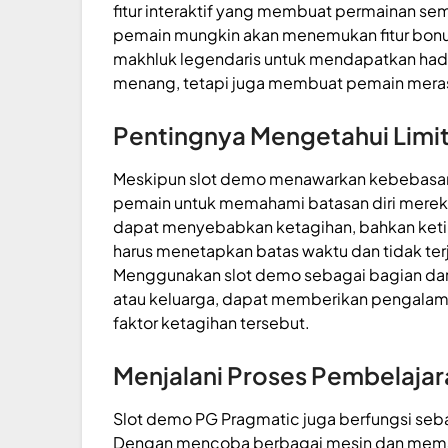
fitur interaktif yang membuat permainan sem
pemain mungkin akan menemukan fitur bo
makhluk legendaris untuk mendapatkan hadi
menang, tetapi juga membuat pemain merasa 
Pentingnya Mengetahui Limita
Meskipun slot demo menawarkan kebebasan un
pemain untuk memahami batasan diri mereka
dapat menyebabkan ketagihan, bahkan ketika
harus menetapkan batas waktu dan tidak ter
Menggunakan slot demo sebagai bagian dari
atau keluarga, dapat memberikan pengala
faktor ketagihan tersebut.
Menjalani Proses Pembelajar
Slot demo PG Pragmatic juga berfungsi seb
Dengan mencoba berbagai mesin dan memaha