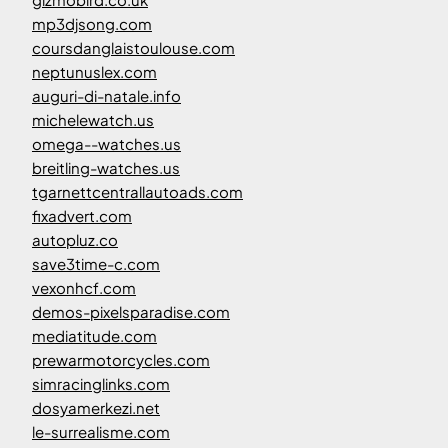
mp3djsong.com
coursdanglaistoulouse.com
neptunuslex.com
auguri-di-natale.info
michelewatch.us
omega--watches.us
breitling-watches.us
tgarnettcentrallautoads.com
fixadvert.com
autopluz.co
save3time-c.com
vexonhcf.com
demos-pixelsparadise.com
mediatitude.com
prewarmotorcycles.com
simracinglinks.com
dosyamerkezi.net
le-surrealisme.com