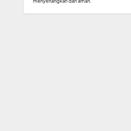
menyenangkan dan aman.