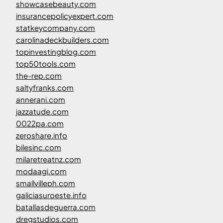
showcasebeauty.com
insurancepolicyexpert.com
statkeycompany.com
carolinadeckbuilders.com
topinvestingblog.com
top50tools.com
the-rep.com
saltyfranks.com
annerani.com
jazzatude.com
0022pa.com
zeroshare.info
bilesinc.com
milaretreatnz.com
modaagi.com
smallvilleph.com
galiciasuroeste.info
batallasdeguerra.com
dregstudios.com