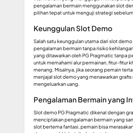
pengalaman bermain menggunakan slot dem
pilihan tepat untuk menguji strategi sebel
Keunggulan Slot Demo
Salah satu keunggulan utama dari slot de
pengalaman bermain tanpa risiko kehilangan
yang ditawarkan oleh PG Pragmatic tanpa p
untuk memahami alur permainan, fitur-fitur
menang. Misalnya, jika seorang pemain ter
menjajal slot demo yang menawarkan grafis 
mengeluarkan uang.
Pengalaman Bermain yang Int
Slot demo PG Pragmatic dikenal dengan gra
menciptakan pengalaman bermain yang sanga
slot bertema fantasi, pemain bisa merasaka