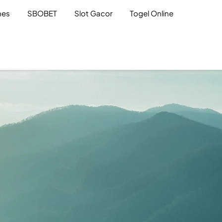
mes
SBOBET
Slot Gacor
Togel Online