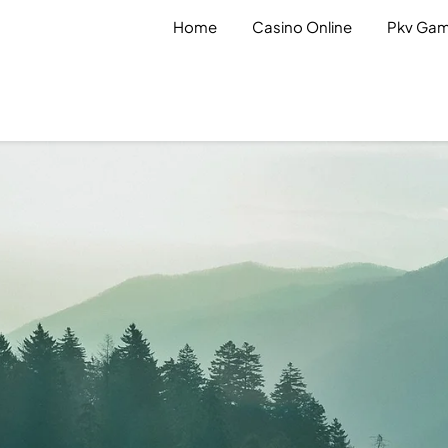
Home
Casino Online
Pkv Ga