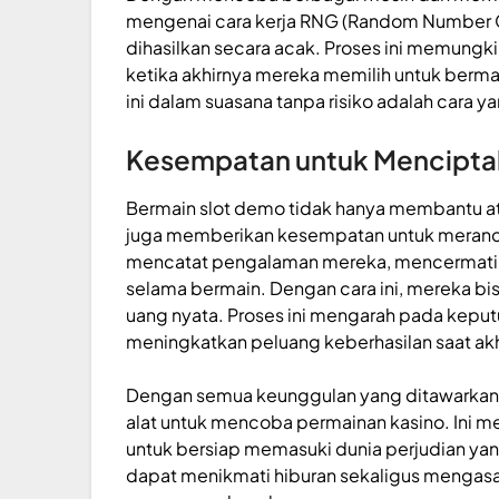
mengenai cara kerja RNG (Random Number G
dihasilkan secara acak. Proses ini memungki
ketika akhirnya mereka memilih untuk berm
ini dalam suasana tanpa risiko adalah cara 
Kesempatan untuk Menciptak
Bermain slot demo tidak hanya membantu a
juga memberikan kesempatan untuk meranca
mencatat pengalaman mereka, mencermati po
selama bermain. Dengan cara ini, mereka bi
uang nyata. Proses ini mengarah pada kepu
meningkatkan peluang keberhasilan saat ak
Dengan semua keunggulan yang ditawarkan,
alat untuk mencoba permainan kasino. Ini 
untuk bersiap memasuki dunia perjudian yan
dapat menikmati hiburan sekaligus mengas