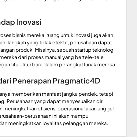
dap Inovasi
ses bisnis mereka, ruang untuk inovasi juga akan
h-langkah yang tidak efektif, perusahaan dapat
angan produk. Misalnya, sebuah startup teknologi
ereka dari proses manual yang bertele-tele
an fitur-fitur baru dalam perangkat lunak mereka.
dari Penerapan Pragmatic4D
anya memberikan manfaat jangka pendek, tetapi
g. Perusahaan yang dapat menyesuaikan diri
 meningkatkan efisiensi operasional akan unggul
perusahaan-perusahaan ini akan mampu
an meningkatkan loyalitas pelanggan mereka.