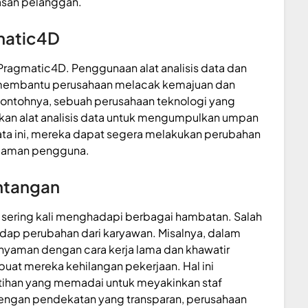
asan pelanggan.
matic4D
ragmatic4D. Penggunaan alat analisis data dan
membantu perusahaan melacak kemajuan dan
 Contohnya, sebuah perusahaan teknologi yang
n alat analisis data untuk mengumpulkan umpan
ata ini, mereka dapat segera melakukan perubahan
alaman pengguna.
ntangan
sering kali menghadapi berbagai hambatan. Salah
adap perubahan dari karyawan. Misalnya, dalam
 nyaman dengan cara kerja lama dan khawatir
at mereka kehilangan pekerjaan. Hal ini
tihan yang memadai untuk meyakinkan staf
Dengan pendekatan yang transparan, perusahaan