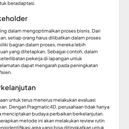
tuk beradaptasi.
keholder
ing dalam mengoptimalkan proses bisnis. Dari
, setiap orang harus dilibatkan dalam proses
liki bagian dalam proses, mereka lebih
uan yang ditetapkan. Sebagai contoh, dalam
keterlibatan pekerja di lapangan untuk
elamatan dapat mengarah pada peningkatan
isien.
rkelanjutan
aan untuk terus menerus melakukan evaluasi
lkan. Dengan Pragmatic4D, perusahaan tidak hanya
ga menciptakan budaya perbaikan berkelanjutan.
erapkan metode ini akan melakukan review rutin
ngidentifikasi area yang bisa ditingkatkan untuk