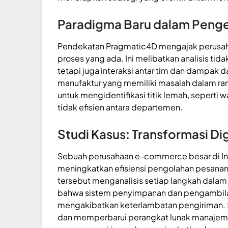
Paradigma Baru dalam Penge
Pendekatan Pragmatic4D mengajak perusahaa
proses yang ada. Ini melibatkan analisis ti
tetapi juga interaksi antar tim dan dampak 
manufaktur yang memiliki masalah dalam r
untuk mengidentifikasi titik lemah, seperti
tidak efisien antara departemen.
Studi Kasus: Transformasi Dig
Sebuah perusahaan e-commerce besar di I
meningkatkan efisiensi pengolahan pesana
tersebut menganalisis setiap langkah da
bahwa sistem penyimpanan dan pengambil
mengakibatkan keterlambatan pengiriman. 
dan memperbarui perangkat lunak manajeme