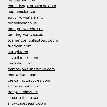
coursdanglaistoulouse.com
neptunuslex.com
auguri-di-natale.info
michelewatch.us
omega--watches.us
breitling-watches.us
tgarnettcentrallautoads.com
fixadvert.com
autopluz.co
save3time-c.com
vexonhcf.com
demos-pixelsparadise.com
mediatitude.com
prewarmotorcycles.com
simracinglinks.com
dosyamerkezi.net
le-surrealisme.com
showcasebeauty.com