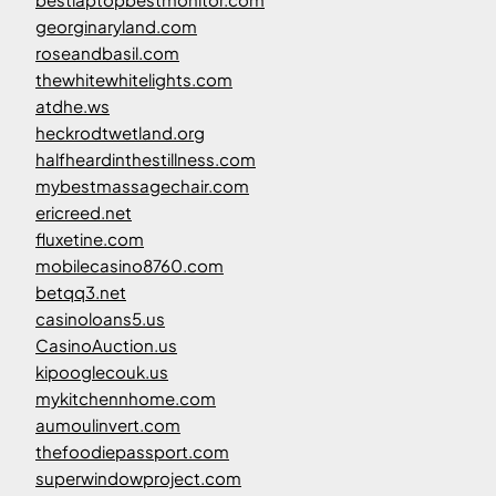
georginaryland.com
roseandbasil.com
thewhitewhitelights.com
atdhe.ws
heckrodtwetland.org
halfheardinthestillness.com
mybestmassagechair.com
ericreed.net
fluxetine.com
mobilecasino8760.com
betqq3.net
casinoloans5.us
CasinoAuction.us
kipooglecouk.us
mykitchennhome.com
aumoulinvert.com
thefoodiepassport.com
superwindowproject.com