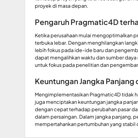
proyek di masa depan.
Pengaruh Pragmatic4D terha
Ketika perusahaan mulai mengoptimalkan pro
terbuka lebar. Dengan menghilangkan langka
lebih fokus pada ide-ide baru dan pengemb
dapat mengalihkan waktu dan sumber daya m
untuk fokus pada penelitian dan pengembang
Keuntungan Jangka Panjang 
Mengimplementasikan Pragmatic4D tidak h
juga menciptakan keuntungan jangka panjan
dengan cepat terhadap perubahan pasar dan
dalam persaingan. Dalam jangka panjang, 
mempertahankan pertumbuhan yang stabil d