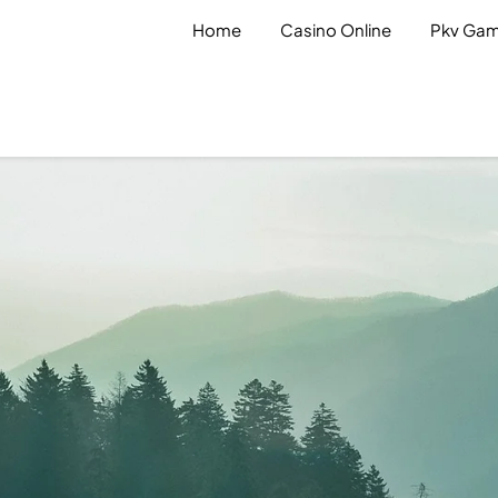
Home
Casino Online
Pkv Ga