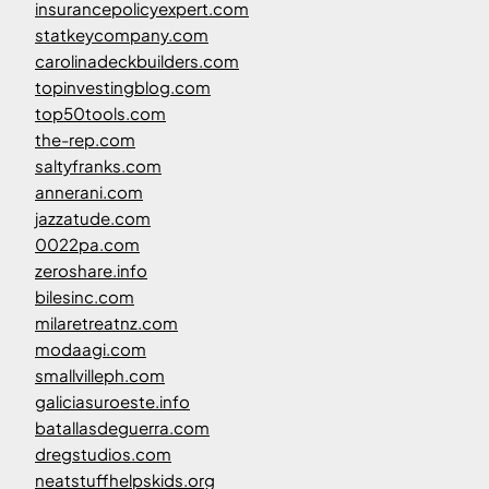
insurancepolicyexpert.com
statkeycompany.com
carolinadeckbuilders.com
topinvestingblog.com
top50tools.com
the-rep.com
saltyfranks.com
annerani.com
jazzatude.com
0022pa.com
zeroshare.info
bilesinc.com
milaretreatnz.com
modaagi.com
smallvilleph.com
galiciasuroeste.info
batallasdeguerra.com
dregstudios.com
neatstuffhelpskids.org