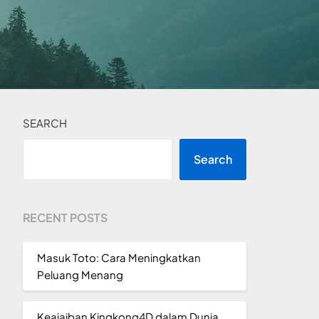
SEARCH
Search
RECENT POSTS
Masuk Toto: Cara Meningkatkan
Peluang Menang
Keajaiban Kingkong4D dalam Dunia