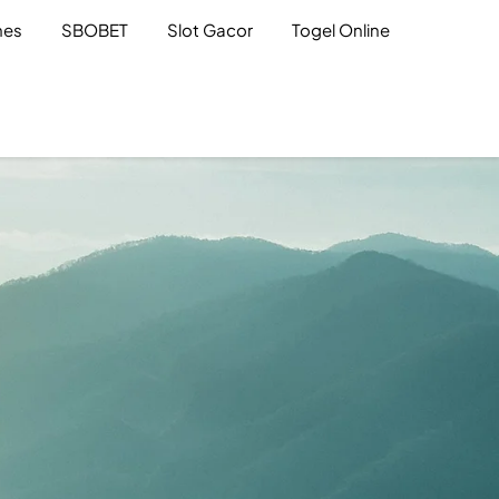
mes
SBOBET
Slot Gacor
Togel Online