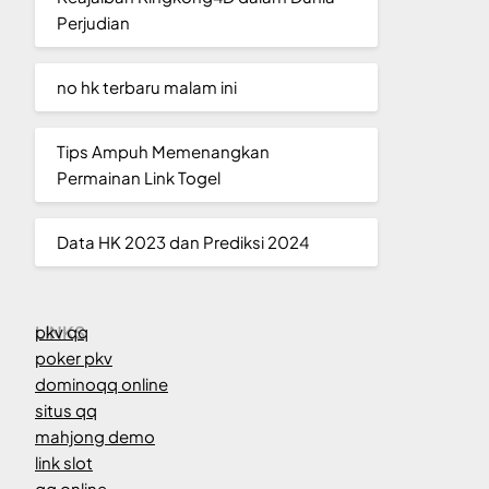
Perjudian
no hk terbaru malam ini
Tips Ampuh Memenangkan
Permainan Link Togel
Data HK 2023 dan Prediksi 2024
LINKS
pkv qq
poker pkv
dominoqq online
situs qq
mahjong demo
link slot
qq online