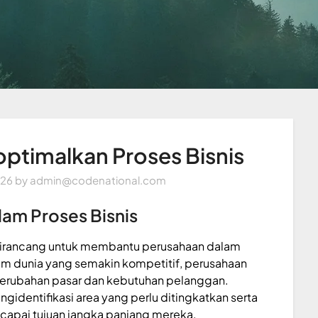
timalkan Proses Bisnis
026
by
admin@codenational.com
am Proses Bisnis
dirancang untuk membantu perusahaan dalam
m dunia yang semakin kompetitif, perusahaan
perubahan pasar dan kebutuhan pelanggan.
dentifikasi area yang perlu ditingkatkan serta
capai tujuan jangka panjang mereka.