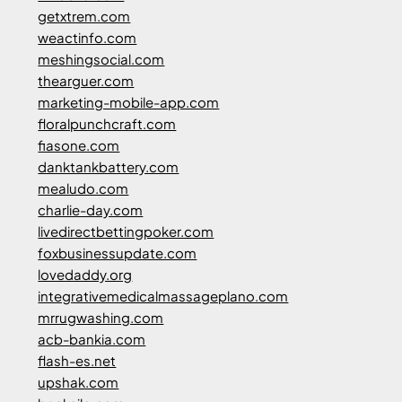
getxtrem.com
weactinfo.com
meshingsocial.com
thearguer.com
marketing-mobile-app.com
floralpunchcraft.com
fiasone.com
danktankbattery.com
mealudo.com
charlie-day.com
livedirectbettingpoker.com
foxbusinessupdate.com
lovedaddy.org
integrativemedicalmassageplano.com
mrrugwashing.com
acb-bankia.com
flash-es.net
upshak.com