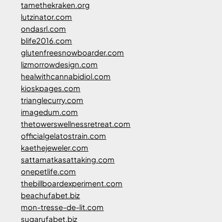
tamethekraken.org
lutzinator.com
ondasrl.com
blife2016.com
glutenfreesnowboarder.com
lizmorrowdesign.com
healwithcannabidiol.com
kioskpages.com
trianglecurry.com
imagedum.com
thetowerswellnessretreat.com
officialgelatostrain.com
kaethejeweler.com
sattamatkasattaking.com
onepetlife.com
thebillboardexperiment.com
beachufabet.biz
mon-tresse-de-lit.com
sugarufabet.biz