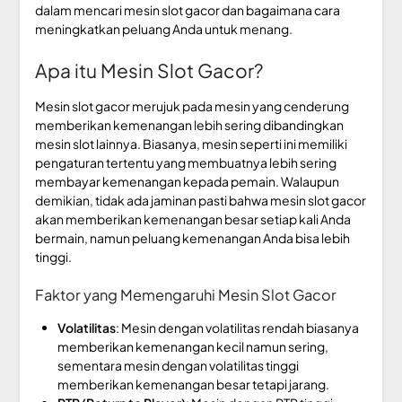
dalam mencari mesin slot gacor dan bagaimana cara
meningkatkan peluang Anda untuk menang.
Apa itu Mesin Slot Gacor?
Mesin slot gacor merujuk pada mesin yang cenderung
memberikan kemenangan lebih sering dibandingkan
mesin slot lainnya. Biasanya, mesin seperti ini memiliki
pengaturan tertentu yang membuatnya lebih sering
membayar kemenangan kepada pemain. Walaupun
demikian, tidak ada jaminan pasti bahwa mesin slot gacor
akan memberikan kemenangan besar setiap kali Anda
bermain, namun peluang kemenangan Anda bisa lebih
tinggi.
Faktor yang Memengaruhi Mesin Slot Gacor
Volatilitas
: Mesin dengan volatilitas rendah biasanya
memberikan kemenangan kecil namun sering,
sementara mesin dengan volatilitas tinggi
memberikan kemenangan besar tetapi jarang.