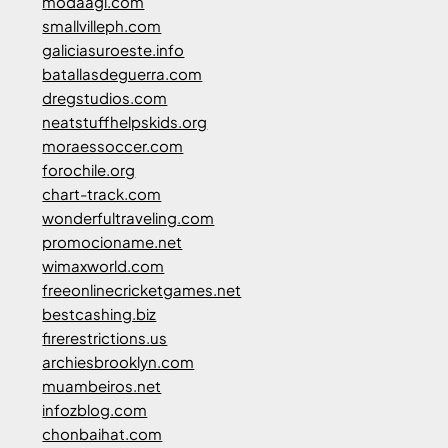
modaagi.com
smallvilleph.com
galiciasuroeste.info
batallasdeguerra.com
dregstudios.com
neatstuffhelpskids.org
moraessoccer.com
forochile.org
chart-track.com
wonderfultraveling.com
promocioname.net
wimaxworld.com
freeonlinecricketgames.net
bestcashing.biz
firerestrictions.us
archiesbrooklyn.com
muambeiros.net
infozblog.com
chonbaihat.com