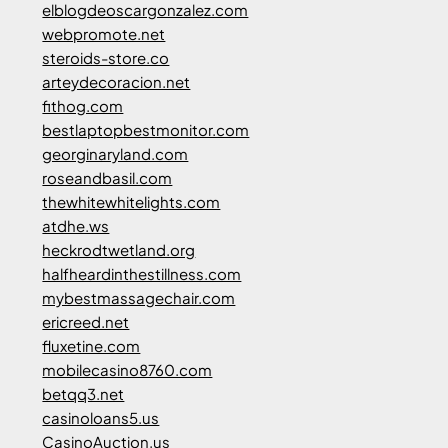
elblogdeoscargonzalez.com
webpromote.net
steroids-store.co
arteydecoracion.net
fithog.com
bestlaptopbestmonitor.com
georginaryland.com
roseandbasil.com
thewhitewhitelights.com
atdhe.ws
heckrodtwetland.org
halfheardinthestillness.com
mybestmassagechair.com
ericreed.net
fluxetine.com
mobilecasino8760.com
betqq3.net
casinoloans5.us
CasinoAuction.us