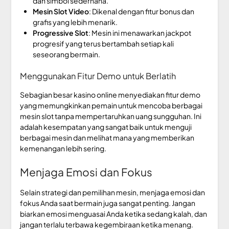
dan simbol sederhana.
Mesin Slot Video
: Dikenal dengan fitur bonus dan
grafis yang lebih menarik.
Progressive Slot
: Mesin ini menawarkan jackpot
progresif yang terus bertambah setiap kali
seseorang bermain.
Menggunakan Fitur Demo untuk Berlatih
Sebagian besar kasino online menyediakan fitur demo
yang memungkinkan pemain untuk mencoba berbagai
mesin slot tanpa mempertaruhkan uang sungguhan. Ini
adalah kesempatan yang sangat baik untuk menguji
berbagai mesin dan melihat mana yang memberikan
kemenangan lebih sering.
Menjaga Emosi dan Fokus
Selain strategi dan pemilihan mesin, menjaga emosi dan
fokus Anda saat bermain juga sangat penting. Jangan
biarkan emosi menguasai Anda ketika sedang kalah, dan
jangan terlalu terbawa kegembiraan ketika menang.