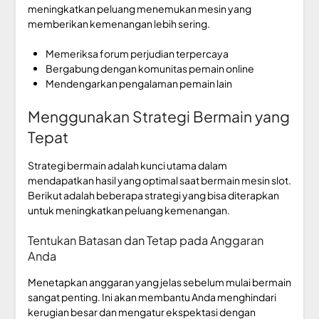
meningkatkan peluang menemukan mesin yang
memberikan kemenangan lebih sering.
Memeriksa forum perjudian terpercaya
Bergabung dengan komunitas pemain online
Mendengarkan pengalaman pemain lain
Menggunakan Strategi Bermain yang
Tepat
Strategi bermain adalah kunci utama dalam
mendapatkan hasil yang optimal saat bermain mesin slot.
Berikut adalah beberapa strategi yang bisa diterapkan
untuk meningkatkan peluang kemenangan.
Tentukan Batasan dan Tetap pada Anggaran
Anda
Menetapkan anggaran yang jelas sebelum mulai bermain
sangat penting. Ini akan membantu Anda menghindari
kerugian besar dan mengatur ekspektasi dengan