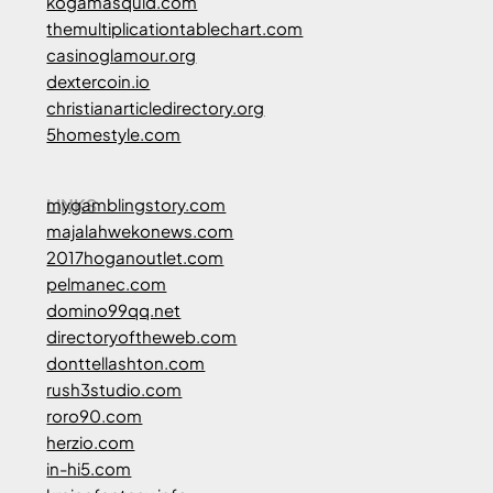
kogamasquid.com
themultiplicationtablechart.com
casinoglamour.org
dextercoin.io
christianarticledirectory.org
5homestyle.com
LINKS
mygamblingstory.com
majalahwekonews.com
2017hoganoutlet.com
pelmanec.com
domino99qq.net
directoryoftheweb.com
donttellashton.com
rush3studio.com
roro90.com
herzio.com
in-hi5.com