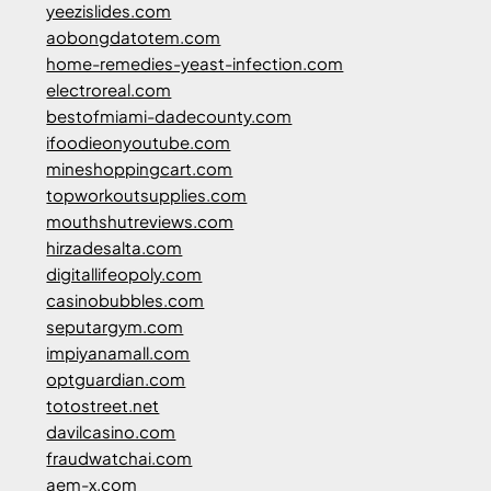
yeezislides.com
aobongdatotem.com
home-remedies-yeast-infection.com
electroreal.com
bestofmiami-dadecounty.com
ifoodieonyoutube.com
mineshoppingcart.com
topworkoutsupplies.com
mouthshutreviews.com
hirzadesalta.com
digitallifeopoly.com
casinobubbles.com
seputargym.com
impiyanamall.com
optguardian.com
totostreet.net
davilcasino.com
fraudwatchai.com
aem-x.com