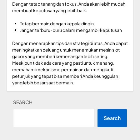
Dengan tetap tenang dan fokus, Anda akan lebih mudah
membuat keputusan yang lebih baik.
Tetap bermain dengan kepala dingin
Jangan terburu-buru dalam mengambil keputusan
Dengan menerapkan tips dan strategi di atas, Anda dapat
meningkatkan peluang untuk menemukan mesin slot
gacor yang memberi kemenangan lebih sering.
Meskipun tidak ada cara yang pasti untuk menang,
memahami mekanisme permainan dan mengikuti
petunjuk yang tepat bisa memberi Anda keunggulan
yang lebih besar saat bermain.
SEARCH
Search