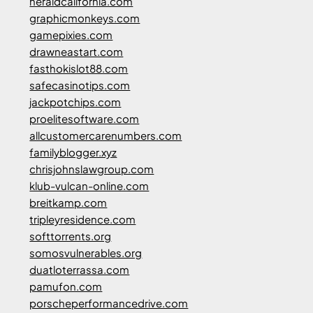
heraldcalifornia.com
graphicmonkeys.com
gamepixies.com
drawneastart.com
fasthokislot88.com
safecasinotips.com
jackpotchips.com
proelitesoftware.com
allcustomercarenumbers.com
familyblogger.xyz
chrisjohnslawgroup.com
klub-vulcan-online.com
breitkamp.com
tripleyresidence.com
softtorrents.org
somosvulnerables.org
duatloterrassa.com
pamufon.com
porscheperformancedrive.com