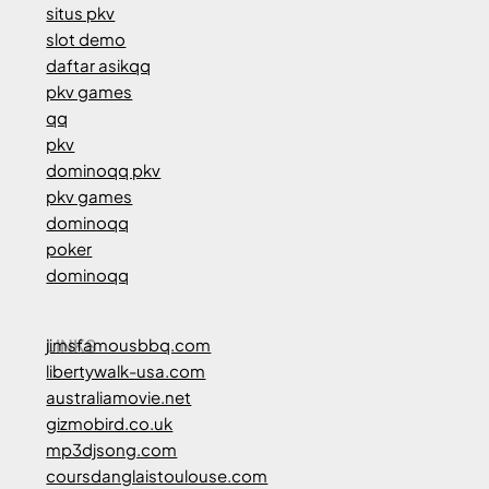
situs pkv
slot demo
daftar asikqq
pkv games
qq
pkv
dominoqq pkv
pkv games
dominoqq
poker
dominoqq
LINKS
jimsfamousbbq.com
libertywalk-usa.com
australiamovie.net
gizmobird.co.uk
mp3djsong.com
coursdanglaistoulouse.com