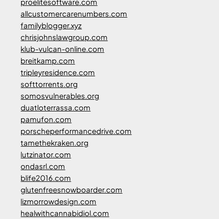
proelitesoftware.com
allcustomercarenumbers.com
familyblogger.xyz
chrisjohnslawgroup.com
klub-vulcan-online.com
breitkamp.com
tripleyresidence.com
softtorrents.org
somosvulnerables.org
duatloterrassa.com
pamufon.com
porscheperformancedrive.com
tamethekraken.org
lutzinator.com
ondasrl.com
blife2016.com
glutenfreesnowboarder.com
lizmorrowdesign.com
healwithcannabidiol.com