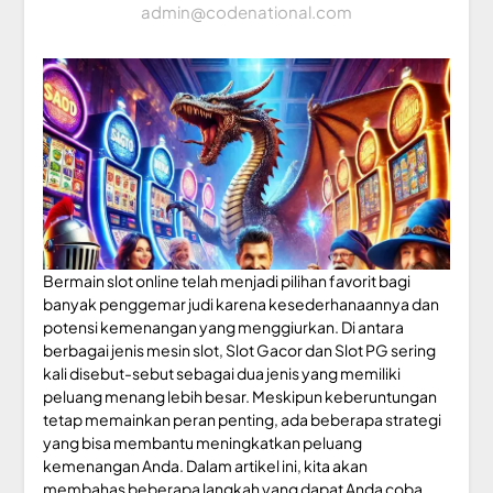
admin@codenational.com
Bermain slot online telah menjadi pilihan favorit bagi
banyak penggemar judi karena kesederhanaannya dan
potensi kemenangan yang menggiurkan. Di antara
berbagai jenis mesin slot, Slot Gacor dan Slot PG sering
kali disebut-sebut sebagai dua jenis yang memiliki
peluang menang lebih besar. Meskipun keberuntungan
tetap memainkan peran penting, ada beberapa strategi
yang bisa membantu meningkatkan peluang
kemenangan Anda. Dalam artikel ini, kita akan
membahas beberapa langkah yang dapat Anda coba