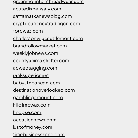
greenmountainthreadwear.com
acutedispensary.com
sattamatkanewsblog.com
cryptocurrencytradingcn.com
totowaz.com
charlestonwipesettlement.com
brandfollowmarket.com
weeklyjobnews.com
countyanimalshelter.com
adwebtagging.com
ranksuperior.net
babystepahead.com
destinationoverlooked.com
gamblingamount.com
hillclimbwax.com
hnopse.com
occasionnews.com
lustofmoney.com
timebusinesszone.com