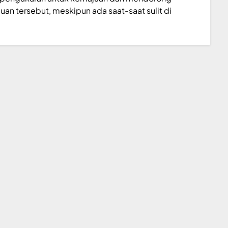
an tersebut, meskipun ada saat-saat sulit di