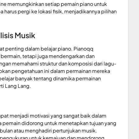
nline memungkinkan setiap pemain piano untuk
 harus pergi ke lokasi fisik, menjadikannya pilihan
sis Musik
 penting dalam belajar piano. Pianoqq
bermain, tetapi juga mendengarkan dan
ngan memahami struktur dan komposisi dari lagu-
pkan pengetahuan ini dalam permainan mereka
belajar banyak tentang dinamika permainan
ti Lang Lang.
i
apat menjadi motivasi yang sangat baik dalam
ara pemain didorong untuk menetapkan tujuan yang
p bulan atau menghadiri pertunjukan musik.
 pengukuran untuk kemajuan dan mendorong