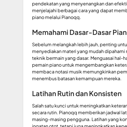
pendekatan yang menyenangkan dan efektif un
menjelajahi berbagai cara yang dapat mem
piano melalui Pianoqq.
Memahami Dasar-Dasar Pia
Sebelum melangkah lebih jauh, penting un
menyediakan materi yang mudah dipahami m
teknik bermain yang dasar. Menguasai hal-ha
pemain piano untuk mengembangkan keteram
membaca notasi musik memungkinkan pemai
menembus batasan kemampuan mereka.
Latihan Rutin dan Konsisten
Salah satu kunci untuk meningkatkan ketera
secara rutin. Pianoqq memberikan jadwal l
masing-masing pengguna. Latihan yang ko
ingatan otot, tetapi juga meningkatkan kep