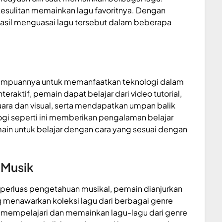
sulitan memainkan lagu favoritnya. Dengan
hasil menguasai lagu tersebut dalam beberapa
mampuannya untuk memanfaatkan teknologi dalam
teraktif, pemain dapat belajar dari video tutorial,
uara dan visual, serta mendapatkan umpan balik
gi seperti ini memberikan pengalaman belajar
in untuk belajar dengan cara yang sesuai dengan
 Musik
erluas pengetahuan musikal, pemain dianjurkan
q menawarkan koleksi lagu dari berbagai genre
gan mempelajari dan memainkan lagu-lagu dari genre