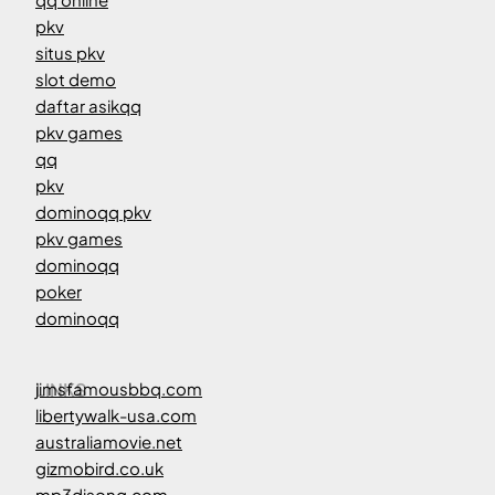
pkv
situs pkv
slot demo
daftar asikqq
pkv games
qq
pkv
dominoqq pkv
pkv games
dominoqq
poker
dominoqq
LINKS
jimsfamousbbq.com
libertywalk-usa.com
australiamovie.net
gizmobird.co.uk
mp3djsong.com