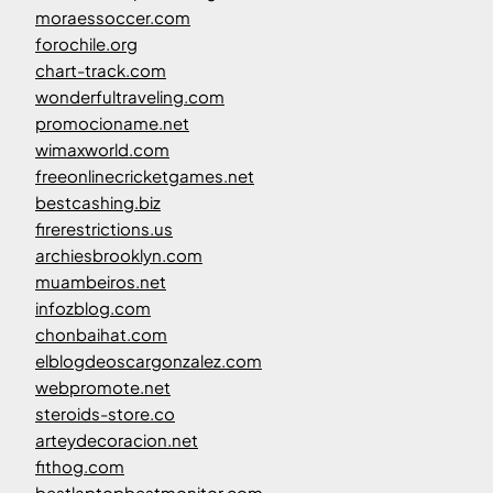
moraessoccer.com
forochile.org
chart-track.com
wonderfultraveling.com
promocioname.net
wimaxworld.com
freeonlinecricketgames.net
bestcashing.biz
firerestrictions.us
archiesbrooklyn.com
muambeiros.net
infozblog.com
chonbaihat.com
elblogdeoscargonzalez.com
webpromote.net
steroids-store.co
arteydecoracion.net
fithog.com
bestlaptopbestmonitor.com