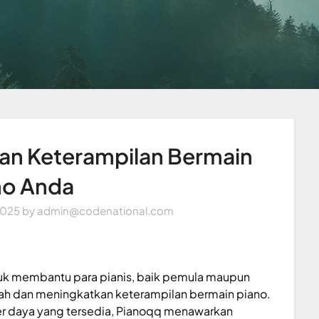
an Keterampilan Bermain
no Anda
2025
by
admin@codenational.com
tuk membantu para pianis, baik pemula maupun
h dan meningkatkan keterampilan bermain piano.
ber daya yang tersedia, Pianoqq menawarkan