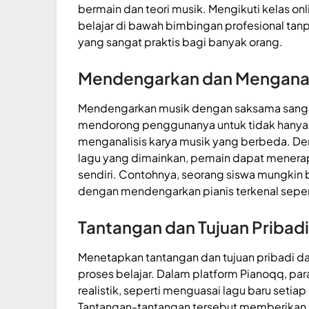
bermain dan teori musik. Mengikuti kelas o
belajar di bawah bimbingan profesional tanpa
yang sangat praktis bagi banyak orang.
Mendengarkan dan Menganali
Mendengarkan musik dengan saksama sangat
mendorong penggunanya untuk tidak hanya 
menganalisis karya musik yang berbeda. De
lagu yang dimainkan, pemain dapat menera
sendiri. Contohnya, seorang siswa mungkin 
dengan mendengarkan pianis terkenal seper
Tantangan dan Tujuan Pribad
Menetapkan tantangan dan tujuan pribadi d
proses belajar. Dalam platform Pianoqq, p
realistik, seperti menguasai lagu baru setia
Tantangan-tantangan tersebut memberikan