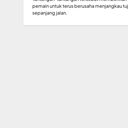
pemain untuk terus berusaha menjangkau tuju
sepanjang jalan.