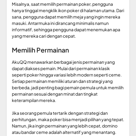
Misalnya, saat memilih permainan poker, pengguna
hanya tinggal mengklik ikon poker di halaman utama. Dari
sana, pengguna dapat memilih meja yang ingin mereka
masuki. Antarmuka ini dirancang minimalis namun
informatif, sehingga pengguna dapat menemukan apa
yang mereka cari dengan cepat.
Memilih Permainan
AkuQQ menawarkan berbagai jenis permainan yang
dapat diakses pemain. Mulai dari permainan klasik
seperti poker hingga variasi lebih modern seperti ceme.
Setiap permainan memiliki aturan dan strategi yang
berbeda, jadi penting bagi pemain pemula untuk memilih
permainan sesuai dengan minat dan tingkat
keterampilan mereka.
Jika seorang pemula tertarik dengan strategi dan
perhitungan, maka poker bisa menjadi pilihan yang tepat.
Namun, jika ingin permainan yang lebih cepat, domino
atau bandar ceme adalah alternatif yang menantang.