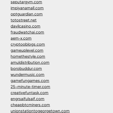
seputargym.com
impiyanamall.com
optguardian.com
totostreet.net
davilcasino.com
fraudwatchai.com
aem-x.com
cryptooblogs.com
gameuplevel.com
homethestyle.com
amuldistribution.com
borobuddur.com
wundermusic.com
gamefungames.com
25-minute-timer.com
creativefuntask.com
engrsaifulsaif.com
cheapbtcminers.com
unionstationtogeorgetown.com