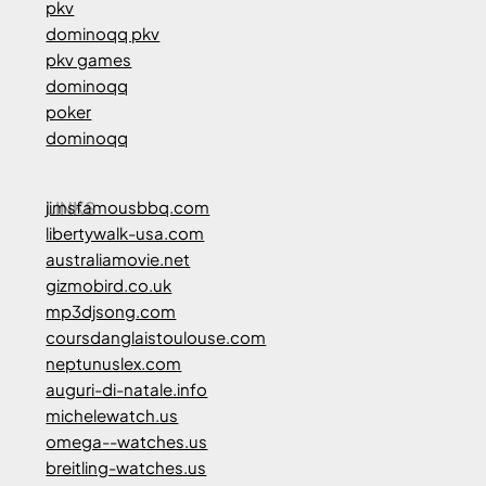
pkv
dominoqq pkv
pkv games
dominoqq
poker
dominoqq
LINKS
jimsfamousbbq.com
libertywalk-usa.com
australiamovie.net
gizmobird.co.uk
mp3djsong.com
coursdanglaistoulouse.com
neptunuslex.com
auguri-di-natale.info
michelewatch.us
omega--watches.us
breitling-watches.us