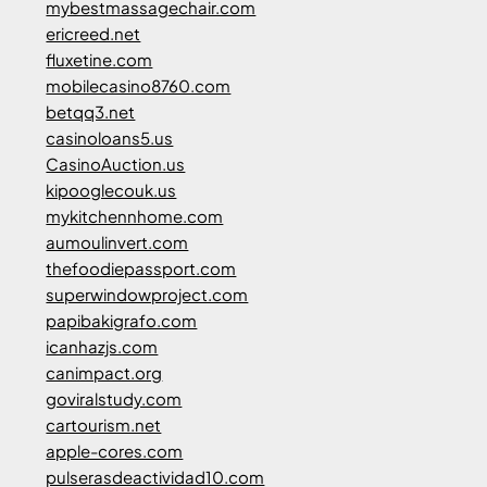
mybestmassagechair.com
ericreed.net
fluxetine.com
mobilecasino8760.com
betqq3.net
casinoloans5.us
CasinoAuction.us
kipooglecouk.us
mykitchennhome.com
aumoulinvert.com
thefoodiepassport.com
superwindowproject.com
papibakigrafo.com
icanhazjs.com
canimpact.org
goviralstudy.com
cartourism.net
apple-cores.com
pulserasdeactividad10.com