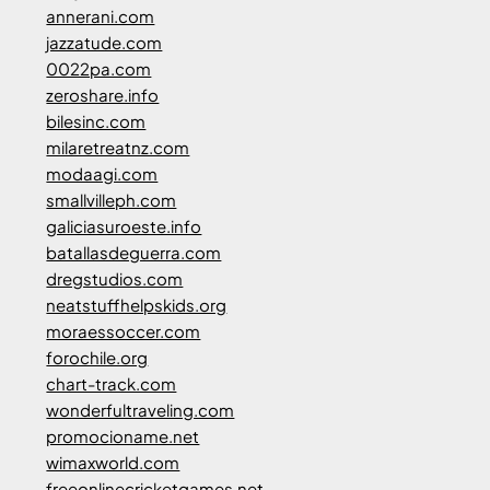
annerani.com
jazzatude.com
0022pa.com
zeroshare.info
bilesinc.com
milaretreatnz.com
modaagi.com
smallvilleph.com
galiciasuroeste.info
batallasdeguerra.com
dregstudios.com
neatstuffhelpskids.org
moraessoccer.com
forochile.org
chart-track.com
wonderfultraveling.com
promocioname.net
wimaxworld.com
freeonlinecricketgames.net