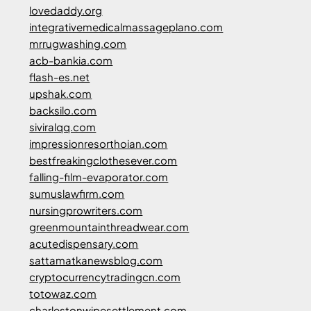
lovedaddy.org
integrativemedicalmassageplano.com
mrrugwashing.com
acb-bankia.com
flash-es.net
upshak.com
backsilo.com
siviralqq.com
impressionresorthoian.com
bestfreakingclothesever.com
falling-film-evaporator.com
sumuslawfirm.com
nursingprowriters.com
greenmountainthreadwear.com
acutedispensary.com
sattamatkanewsblog.com
cryptocurrencytradingcn.com
totowaz.com
charlestonwipesettlement.com