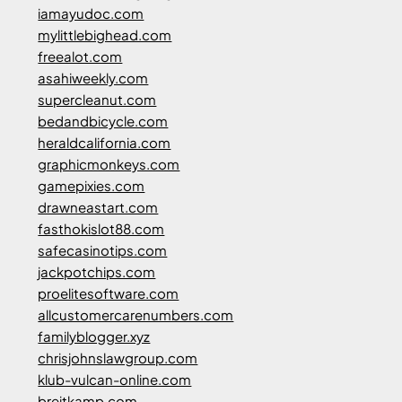
iamayudoc.com
mylittlebighead.com
freealot.com
asahiweekly.com
supercleanut.com
bedandbicycle.com
heraldcalifornia.com
graphicmonkeys.com
gamepixies.com
drawneastart.com
fasthokislot88.com
safecasinotips.com
jackpotchips.com
proelitesoftware.com
allcustomercarenumbers.com
familyblogger.xyz
chrisjohnslawgroup.com
klub-vulcan-online.com
breitkamp.com