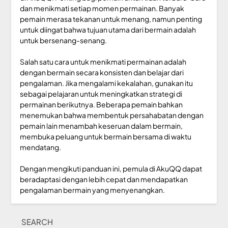
dan menikmati setiap momen permainan. Banyak
pemain merasa tekanan untuk menang, namun penting
untuk diingat bahwa tujuan utama dari bermain adalah
untuk bersenang-senang.
Salah satu cara untuk menikmati permainan adalah
dengan bermain secara konsisten dan belajar dari
pengalaman. Jika mengalami kekalahan, gunakan itu
sebagai pelajaran untuk meningkatkan strategi di
permainan berikutnya. Beberapa pemain bahkan
menemukan bahwa membentuk persahabatan dengan
pemain lain menambah keseruan dalam bermain,
membuka peluang untuk bermain bersama di waktu
mendatang.
Dengan mengikuti panduan ini, pemula di AkuQQ dapat
beradaptasi dengan lebih cepat dan mendapatkan
pengalaman bermain yang menyenangkan.
SEARCH