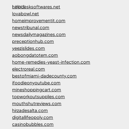
LINKS
helpdesksoftwares.net
lovabowl.net
homeimprovementit.com
newstribunal.com
newsdailymagazines.com
preceptionhub.com
yeezislides.com
aobongdatotem.com
home-remedies-yeast-infection.com
electroreal.com
bestofmiami-dadecounty.com
ifoodieonyoutube.com
mineshoppingcart.com
topworkoutsupplies.com
mouthshutreviews.com
hirzadesalta.com
digitallifeopoly.com
casinobubbles.com