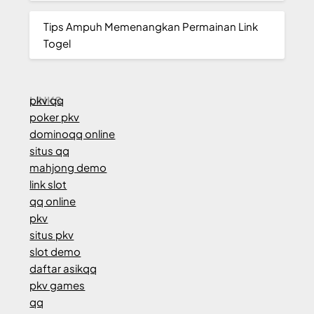
Tips Ampuh Memenangkan Permainan Link
Togel
LINKS
pkv qq
poker pkv
dominoqq online
situs qq
mahjong demo
link slot
qq online
pkv
situs pkv
slot demo
daftar asikqq
pkv games
qq