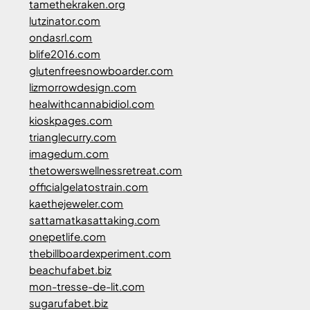
tamethekraken.org
lutzinator.com
ondasrl.com
blife2016.com
glutenfreesnowboarder.com
lizmorrowdesign.com
healwithcannabidiol.com
kioskpages.com
trianglecurry.com
imagedum.com
thetowerswellnessretreat.com
officialgelatostrain.com
kaethejeweler.com
sattamatkasattaking.com
onepetlife.com
thebillboardexperiment.com
beachufabet.biz
mon-tresse-de-lit.com
sugarufabet.biz