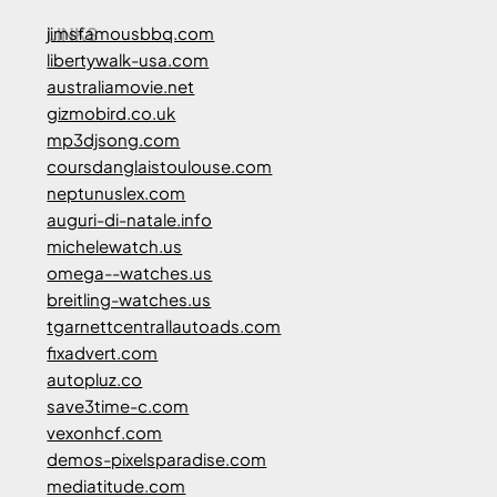
LINKS
jimsfamousbbq.com
libertywalk-usa.com
australiamovie.net
gizmobird.co.uk
mp3djsong.com
coursdanglaistoulouse.com
neptunuslex.com
auguri-di-natale.info
michelewatch.us
omega--watches.us
breitling-watches.us
tgarnettcentrallautoads.com
fixadvert.com
autopluz.co
save3time-c.com
vexonhcf.com
demos-pixelsparadise.com
mediatitude.com