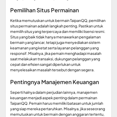
Pemilihan Situs Permainan
Ketika memutuskan untuk bermain TaipanQQ, pemilihan
situs permainan adalah langkah penting. Pastikan untuk
memilih situs yang terpercaya dan memiliki lisensi resmi.
Situs yang baik tidak hanya menawarkan pengalaman
bermain yang lancar, tetapi juga menyediakan sistem
keamanan yang ketat serta layanan pelanggan yang
responsif. Misalnya, jika pemain menghadapi masalah
saat melakukan transaksi, dukungan pelanggan yang
cepat dan efisien sangat diperlukan untuk
menyelesaikan masalah tersebut dengan segera.
Pentingnya Manajemen Keuangan
Seperti halnya dalam perjudian lainnya, manajemen
keuangan menjadi aspek penting dalam permainan
TaipanQQ. Pemain harus memiliki batasan untuk jumlah
yang siap mereka pertaruhkan. Misalnya, jika seseorang
memutuskan untuk bermain dengan anggaran tertentu,