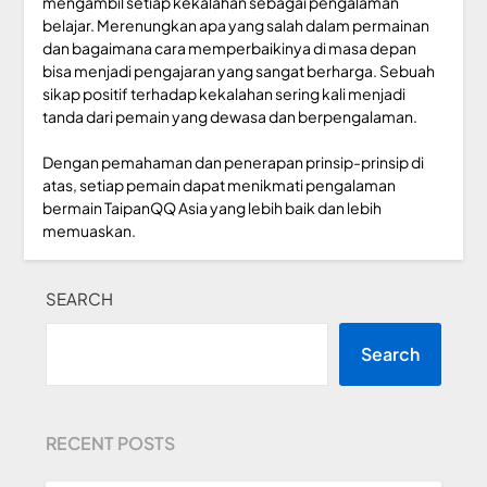
mengambil setiap kekalahan sebagai pengalaman
belajar. Merenungkan apa yang salah dalam permainan
dan bagaimana cara memperbaikinya di masa depan
bisa menjadi pengajaran yang sangat berharga. Sebuah
sikap positif terhadap kekalahan sering kali menjadi
tanda dari pemain yang dewasa dan berpengalaman.
Dengan pemahaman dan penerapan prinsip-prinsip di
atas, setiap pemain dapat menikmati pengalaman
bermain TaipanQQ Asia yang lebih baik dan lebih
memuaskan.
SEARCH
Search
RECENT POSTS