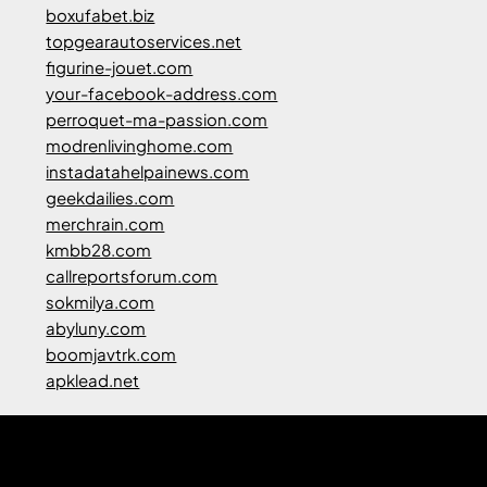
boxufabet.biz
topgearautoservices.net
figurine-jouet.com
your-facebook-address.com
perroquet-ma-passion.com
modrenlivinghome.com
instadatahelpainews.com
geekdailies.com
merchrain.com
kmbb28.com
callreportsforum.com
sokmilya.com
abyluny.com
boomjavtrk.com
apklead.net