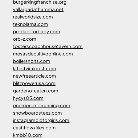
burgerkingfranchise.org
vallarpadathamma.net
realworldsize.com
teknolama.com
productforbaby.com
orb-z.com
fosterscoachhousetavern.com
mesasdecultivoonline.com
boilersnbits.com
latestviralpost.com
newfreearticle.com
blitzpowerusa.com
gardenofeaten.com
hycys05.com
onemoremilerunning.com
snowboardsteez.com
instagrambioforgirls.com
cashflowxfiles.com
kmbb10.com