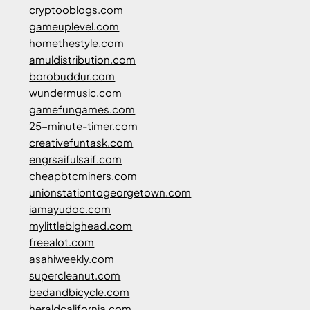
cryptooblogs.com
gameuplevel.com
homethestyle.com
amuldistribution.com
borobuddur.com
wundermusic.com
gamefungames.com
25-minute-timer.com
creativefuntask.com
engrsaifulsaif.com
cheapbtcminers.com
unionstationtogeorgetown.com
iamayudoc.com
mylittlebighead.com
freealot.com
asahiweekly.com
supercleanut.com
bedandbicycle.com
heraldcalifornia.com