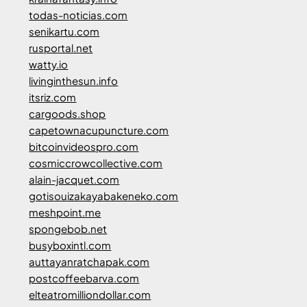
todas-noticias.com
senikartu.com
rusportal.net
watty.io
livinginthesun.info
itsriz.com
cargoods.shop
capetownacupuncture.com
bitcoinvideospro.com
cosmiccrowcollective.com
alain-jacquet.com
gotisouizakayabakeneko.com
meshpoint.me
spongebob.net
busyboxintl.com
auttayanratchapak.com
postcoffeebarva.com
elteatromilliondollar.com