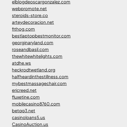
elblogdeoscargonzalez.com
webpromote.net
steroids-store.co
arteydecoracion.net
fithog.com
bestlaptopbestmonitor.com
georginaryland.com
roseandbasil.com
thewhitewhitelights.com
atdhe.ws
heckrodtwetland.org
halfheardinthestillness.com
mybestmassagechair.com
ericreed.net
fluxetine.com
mobilecasino8760.com
betqq3.net
casinoloans5.us
CasinoAuction.us