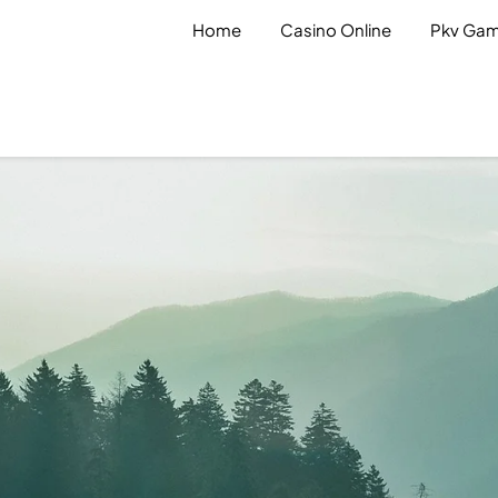
Home
Casino Online
Pkv Ga