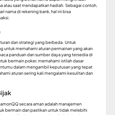
a atau saat mendapatkan hadiah. Sebagai contoh,
i nama di rekening bank, hal ini bisa
aksi.
n
uran dan strategi yang berbeda. Untuk
g untuk memahami aturan permainan yang akan
aca panduan dan sumber daya yang tersedia di
untuk bermain poker, memahami istilah dasar
embantumu dalam mengambil keputusan yang tepat
ami aturan sering kali mengalami kesulitan dan
ijak
 DanamonQQ secara aman adalah manajemen
uk bermain dan pastikan untuk tidak melebihi