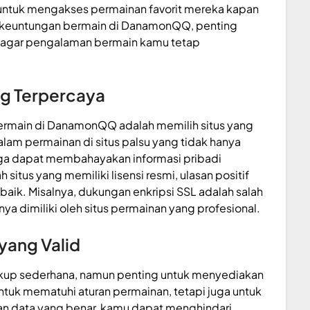
ntuk mengakses permainan favorit mereka kapan
ak keuntungan bermain di DanamonQQ, penting
 agar pengalaman bermain kamu tetap
ng Terpercaya
bermain di DanamonQQ adalah memilih situs yang
lam permainan di situs palsu yang tidak hanya
juga dapat membahayakan informasi pribadi
itus yang memiliki lisensi resmi, ulasan positif
baik. Misalnya, dukungan enkripsi SSL adalah salah
ya dimiliki oleh situs permainan yang profesional.
yang Valid
kup sederhana, namun penting untuk menyediakan
untuk mematuhi aturan permainan, tetapi juga untuk
an data yang benar, kamu dapat menghindari