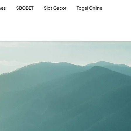
mes
SBOBET
Slot Gacor
Togel Online