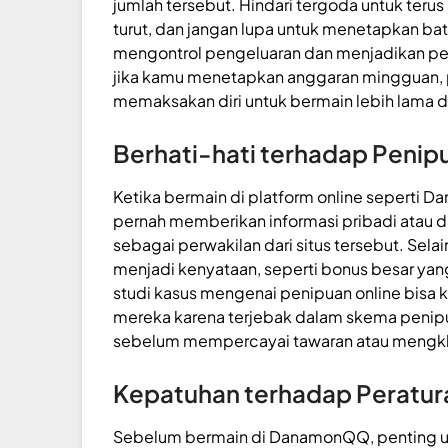
jumlah tersebut. Hindari tergoda untuk teru
turut, dan jangan lupa untuk menetapkan ba
mengontrol pengeluaran dan menjadikan pe
jika kamu menetapkan anggaran mingguan, p
memaksakan diri untuk bermain lebih lama
Berhati-hati terhadap Penip
Ketika bermain di platform online seperti D
pernah memberikan informasi pribadi atau 
sebagai perwakilan dari situs tersebut. Sela
menjadi kenyataan, seperti bonus besar ya
studi kasus mengenai penipuan online bisa k
mereka karena terjebak dalam skema penipuan
sebelum mempercayai tawaran atau mengklik
Kepatuhan terhadap Peratur
Sebelum bermain di DanamonQQ, penting 