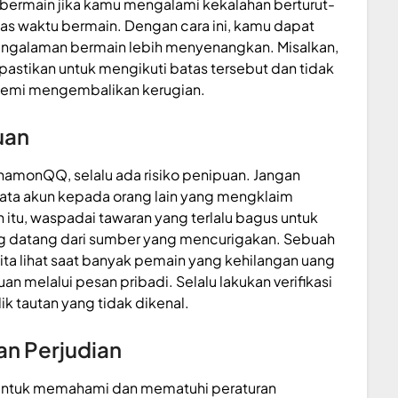
s bermain jika kamu mengalami kekalahan berturut-
tas waktu bermain. Dengan cara ini, kamu dapat
ngalaman bermain lebih menyenangkan. Misalkan,
astikan untuk mengikuti batas tersebut dan tidak
 demi mengembalikan kerugian.
uan
anamonQQ, selalu ada risiko penipuan. Jangan
data akun kepada orang lain yang mengklaim
in itu, waspadai tawaran yang terlalu bagus untuk
ng datang dari sumber yang mencurigakan. Sebuah
ita lihat saat banyak pemain yang kehilangan uang
 melalui pesan pribadi. Selalu lakukan verifikasi
 tautan yang tidak dikenal.
an Perjudian
untuk memahami dan mematuhi peraturan