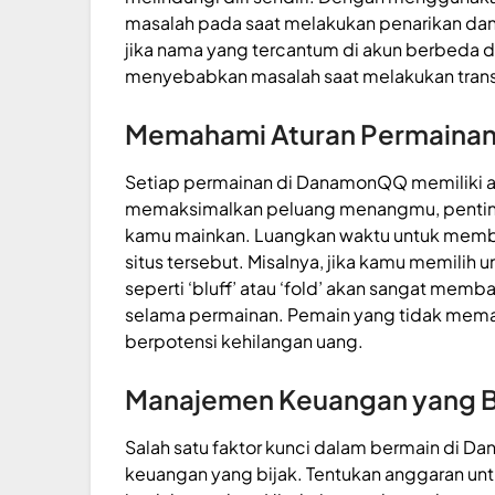
masalah pada saat melakukan penarikan dan
jika nama yang tercantum di akun berbeda dar
menyebabkan masalah saat melakukan trans
Memahami Aturan Permaina
Setiap permainan di DanamonQQ memiliki at
memaksimalkan peluang menangmu, pentin
kamu mainkan. Luangkan waktu untuk memb
situs tersebut. Misalnya, jika kamu memilih 
seperti ‘bluff’ atau ‘fold’ akan sangat m
selama permainan. Pemain yang tidak memah
berpotensi kehilangan uang.
Manajemen Keuangan yang B
Salah satu faktor kunci dalam bermain di
keuangan yang bijak. Tentukan anggaran unt