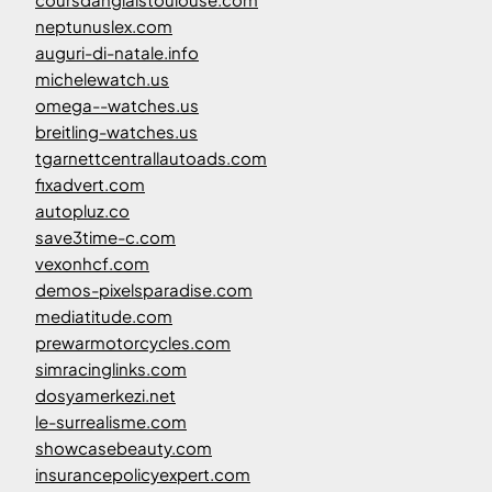
neptunuslex.com
auguri-di-natale.info
michelewatch.us
omega--watches.us
breitling-watches.us
tgarnettcentrallautoads.com
fixadvert.com
autopluz.co
save3time-c.com
vexonhcf.com
demos-pixelsparadise.com
mediatitude.com
prewarmotorcycles.com
simracinglinks.com
dosyamerkezi.net
le-surrealisme.com
showcasebeauty.com
insurancepolicyexpert.com