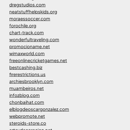
dregstudios.com
neatstuffhelpskids.org
moraessoccer.com
forochile.org
chart-track.com
wonderfultraveling.com
promocioname.net
wimaxworld.com
freeonlinecricketgames.net
bestcashing.biz
firerestrictions.us
archiesbrooklyn.com
muambeiros.net
infozblog.com
chonbaihat.com
elblogdeoscargonzalez.com
webpromote.net
steroids-store.co
arteydecoracion.net