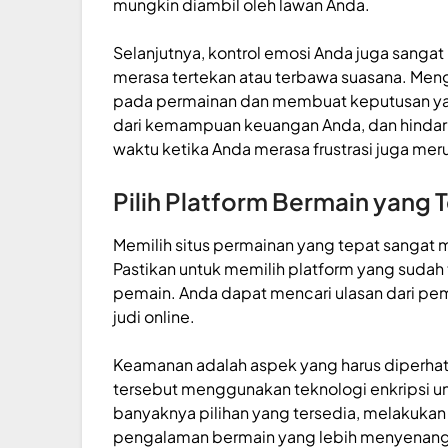
mungkin diambil oleh lawan Anda.
Selanjutnya, kontrol emosi Anda juga sangat 
merasa tertekan atau terbawa suasana. Me
pada permainan dan membuat keputusan yang
dari kemampuan keuangan Anda, dan hindar
waktu ketika Anda merasa frustrasi juga mer
Pilih Platform Bermain yang 
Memilih situs permainan yang tepat sanga
Pastikan untuk memilih platform yang sudah 
pemain. Anda dapat mencari ulasan dari pemai
judi online.
Keamanan adalah aspek yang harus diperhati
tersebut menggunakan teknologi enkripsi un
banyaknya pilihan yang tersedia, melakuka
pengalaman bermain yang lebih menyenan