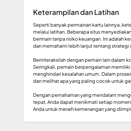
Keterampilan dan Latihan
Seperti banyak permainan kartu lainnya, ke
melalui latihan. Beberapa situs menyediak
bermain tanpa risiko keuangan. Ini adalah
dan memahami lebih lanjut tentang strategi 
Berinteraksilah dengan pemain lain dalam k
Seringkali, pemain berpengalaman memili
menghindari kesalahan umum. Dalam proses 
dan melihat apa yang paling cocok untuk g
Dengan pemahaman yang mendalam mengenai 
tepat, Anda dapat menikmati setiap mome
Anda untuk meraih kemenangan yang diimpi