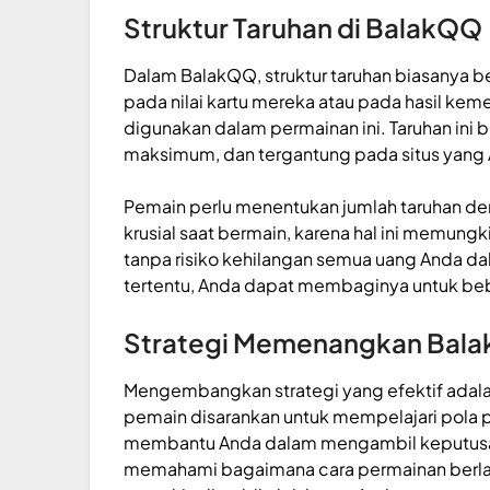
Struktur Taruhan di BalakQQ
Dalam BalakQQ, struktur taruhan biasanya be
pada nilai kartu mereka atau pada hasil ke
digunakan dalam permainan ini. Taruhan ini 
maksimum, dan tergantung pada situs yang
Pemain perlu menentukan jumlah taruhan de
krusial saat bermain, karena hal ini memu
tanpa risiko kehilangan semua uang Anda dal
tertentu, Anda dapat membaginya untuk be
Strategi Memenangkan Bal
Mengembangkan strategi yang efektif adala
pemain disarankan untuk mempelajari pola p
membantu Anda dalam mengambil keputusan
memahami bagaimana cara permainan berla