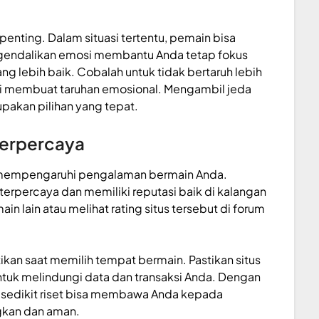
penting. Dalam situasi tertentu, pemain bisa
ngendalikan emosi membantu Anda tetap fokus
 lebih baik. Cobalah untuk tidak bertaruh lebih
i membuat taruhan emosional. Mengambil jeda
upakan pilihan yang tepat.
Terpercaya
t mempengaruhi pengalaman bermain Anda.
terpercaya dan memiliki reputasi baik di kalangan
n lain atau melihat rating situs tersebut di forum
kan saat memilih tempat bermain. Pastikan situs
tuk melindungi data dan transaksi Anda. Dengan
n sedikit riset bisa membawa Anda kepada
gkan dan aman.