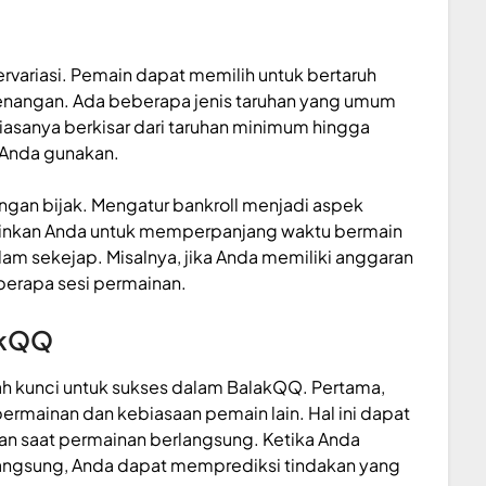
rvariasi. Pemain dapat memilih untuk bertaruh
menangan. Ada beberapa jenis taruhan yang umum
biasanya berkisar dari taruhan minimum hingga
 Anda gunakan.
ngan bijak. Mengatur bankroll menjadi aspek
ngkinkan Anda untuk memperpanjang waktu bermain
am sekejap. Misalnya, jika Anda memiliki anggaran
berapa sesi permainan.
akQQ
h kunci untuk sukses dalam BalakQQ. Pertama,
ermainan dan kebiasaan pemain lain. Hal ini dapat
 saat permainan berlangsung. Ketika Anda
ngsung, Anda dapat memprediksi tindakan yang