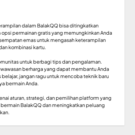
terampilan dalam BalakQQ bisa ditingkatkan
an opsi permainan gratis yang memungkinkan Anda
 kesempatan emas untuk mengasah keterampilan
dan kombinasi kartu.
omunitas untuk berbagi tips dan pengalaman.
ki wawasan berharga yang dapat membantu Anda
belajar, jangan ragu untuk mencoba teknik baru
aya bermain Anda.
aturan, strategi, dan pemilihan platform yang
n bermain BalakQQ dan meningkatkan peluang
kan.