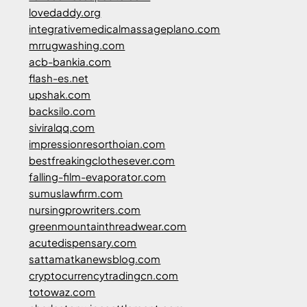
lovedaddy.org
integrativemedicalmassageplano.com
mrrugwashing.com
acb-bankia.com
flash-es.net
upshak.com
backsilo.com
siviralqq.com
impressionresorthoian.com
bestfreakingclothesever.com
falling-film-evaporator.com
sumuslawfirm.com
nursingprowriters.com
greenmountainthreadwear.com
acutedispensary.com
sattamatkanewsblog.com
cryptocurrencytradingcn.com
totowaz.com