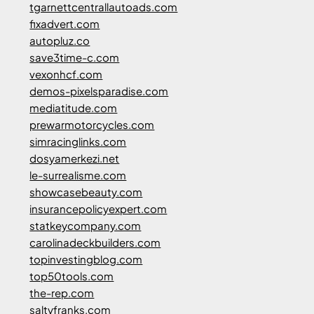
tgarnettcentrallautoads.com
fixadvert.com
autopluz.co
save3time-c.com
vexonhcf.com
demos-pixelsparadise.com
mediatitude.com
prewarmotorcycles.com
simracinglinks.com
dosyamerkezi.net
le-surrealisme.com
showcasebeauty.com
insurancepolicyexpert.com
statkeycompany.com
carolinadeckbuilders.com
topinvestingblog.com
top50tools.com
the-rep.com
saltyfranks.com