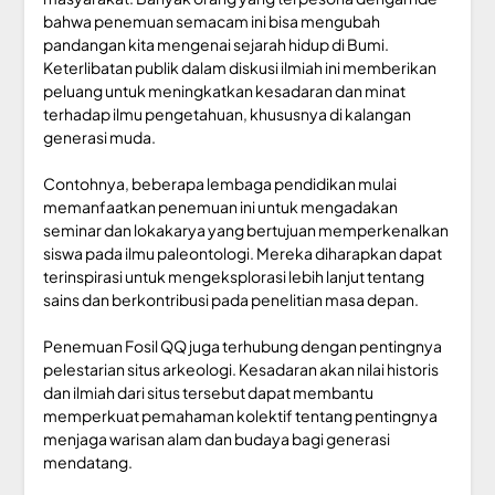
bahwa penemuan semacam ini bisa mengubah
pandangan kita mengenai sejarah hidup di Bumi.
Keterlibatan publik dalam diskusi ilmiah ini memberikan
peluang untuk meningkatkan kesadaran dan minat
terhadap ilmu pengetahuan, khususnya di kalangan
generasi muda.
Contohnya, beberapa lembaga pendidikan mulai
memanfaatkan penemuan ini untuk mengadakan
seminar dan lokakarya yang bertujuan memperkenalkan
siswa pada ilmu paleontologi. Mereka diharapkan dapat
terinspirasi untuk mengeksplorasi lebih lanjut tentang
sains dan berkontribusi pada penelitian masa depan.
Penemuan Fosil QQ juga terhubung dengan pentingnya
pelestarian situs arkeologi. Kesadaran akan nilai historis
dan ilmiah dari situs tersebut dapat membantu
memperkuat pemahaman kolektif tentang pentingnya
menjaga warisan alam dan budaya bagi generasi
mendatang.