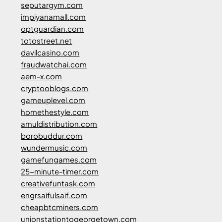
seputargym.com
impiyanamall.com
optguardian.com
totostreet.net
davilcasino.com
fraudwatchai.com
aem-x.com
cryptooblogs.com
gameuplevel.com
homethestyle.com
amuldistribution.com
borobuddur.com
wundermusic.com
gamefungames.com
25-minute-timer.com
creativefuntask.com
engrsaifulsaif.com
cheapbtcminers.com
unionstationtogeorgetown.com