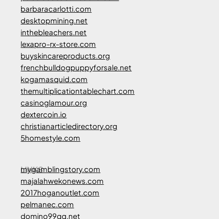
barbaracarlotti.com
desktopmining.net
inthebleachers.net
lexapro-rx-store.com
buyskincareproducts.org
frenchbulldogpuppyforsale.net
kogamasquid.com
themultiplicationtablechart.com
casinoglamour.org
dextercoin.io
christianarticledirectory.org
5homestyle.com
LINKS
mygamblingstory.com
majalahwekonews.com
2017hoganoutlet.com
pelmanec.com
domino99qq.net