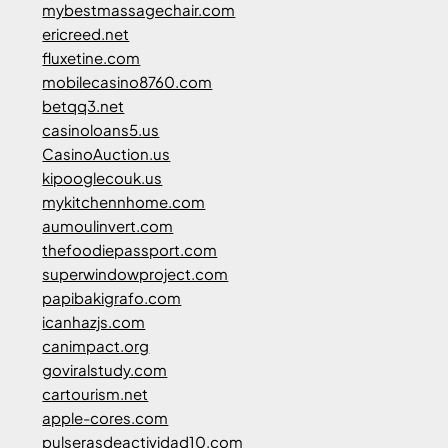
mybestmassagechair.com
ericreed.net
fluxetine.com
mobilecasino8760.com
betqq3.net
casinoloans5.us
CasinoAuction.us
kipooglecouk.us
mykitchennhome.com
aumoulinvert.com
thefoodiepassport.com
superwindowproject.com
papibakigrafo.com
icanhazjs.com
canimpact.org
goviralstudy.com
cartourism.net
apple-cores.com
pulserasdeactividad10.com