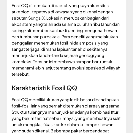
Fosil QQ ditemukan di daerah yang kaya akan situs
arkeologi, tepatnya di kawasan yang dikenal dengan
sebutan Sungai X. Lokasi ini merupakan bagian dari
ekosistem yang telah ada selama puluhan ribu tahun dan
sering kali memberikan bukti penting mengenai hewan
dan tumbuhan purbakala. Para peneliti yang melakukan
penggalian menemukan fosil ini dalam posisi yang
sangat terjaga, di mana lapisan tanah di sekitarnya
menunjukkan tanda-tanda sejarah geologi yang
kompleks. Temuan ini membawa harapan baru untuk
memahami lebih lanjut tentang evolusi spesies di wilayah
tersebut.
Karakteristik Fosil QQ
Fosil QQ memiliki ukuran yang lebih besar dibandingkan
fosil-fosil lain yang pernah ditemukan di area yang sama.
Struktur tulangnya menunjukkan adanya kombinasi fitur
yang belum terlihat sebelumnya, yang membuatnya sulit
untuk mengklasifikasikan ke dalam kelompok hewan
yang sudah dikenal. Beberapa pakar berpendapat