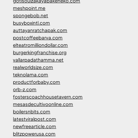
gotisouizakayabakeneko.com
meshpoint.me
spongebob.net
busyboxintl.com
auttayanratchapak.com
postcoffeebarva.com
elteatromilliondollar.com
burgerkingfranchise.org
vallarpadathamma.net
realworldsize.com
teknolama.com
productforbaby.com
orb-z.com
fosterscoachhousetavern.com
mesasdecultivoonline.com
boilersnbits.com
latestviralpost.com
newfreearticle.com
blitzpowerusa.com