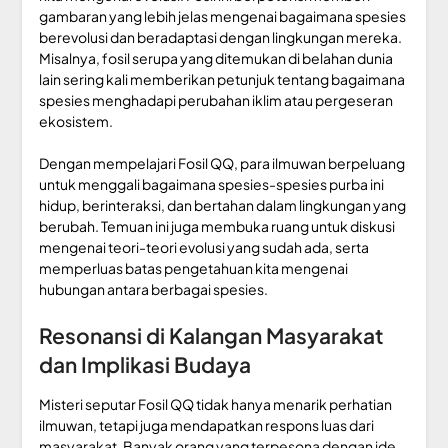
gambaran yang lebih jelas mengenai bagaimana spesies
berevolusi dan beradaptasi dengan lingkungan mereka.
Misalnya, fosil serupa yang ditemukan di belahan dunia
lain sering kali memberikan petunjuk tentang bagaimana
spesies menghadapi perubahan iklim atau pergeseran
ekosistem.
Dengan mempelajari Fosil QQ, para ilmuwan berpeluang
untuk menggali bagaimana spesies-spesies purba ini
hidup, berinteraksi, dan bertahan dalam lingkungan yang
berubah. Temuan ini juga membuka ruang untuk diskusi
mengenai teori-teori evolusi yang sudah ada, serta
memperluas batas pengetahuan kita mengenai
hubungan antara berbagai spesies.
Resonansi di Kalangan Masyarakat
dan Implikasi Budaya
Misteri seputar Fosil QQ tidak hanya menarik perhatian
ilmuwan, tetapi juga mendapatkan respons luas dari
masyarakat. Banyak orang yang terpesona dengan ide