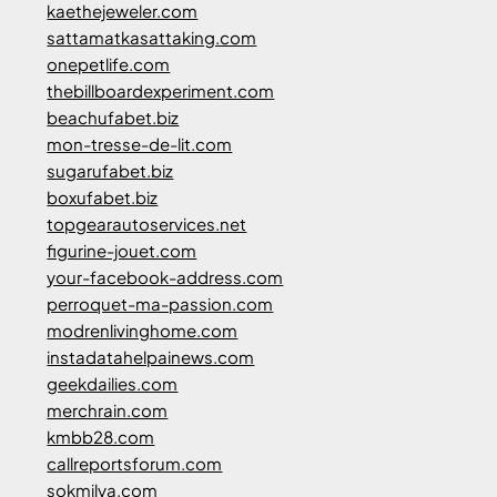
kaethejeweler.com
sattamatkasattaking.com
onepetlife.com
thebillboardexperiment.com
beachufabet.biz
mon-tresse-de-lit.com
sugarufabet.biz
boxufabet.biz
topgearautoservices.net
figurine-jouet.com
your-facebook-address.com
perroquet-ma-passion.com
modrenlivinghome.com
instadatahelpainews.com
geekdailies.com
merchrain.com
kmbb28.com
callreportsforum.com
sokmilya.com