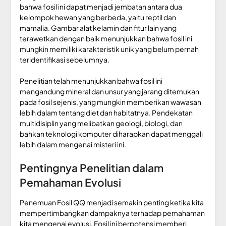
bahwa fosil ini dapat menjadi jembatan antara dua
kelompok hewan yang berbeda, yaitu reptil dan
mamalia. Gambar alat kelamin dan fitur lain yang
terawetkan dengan baik menunjukkan bahwa fosil ini
mungkin memiliki karakteristik unik yang belum pernah
teridentifikasi sebelumnya.
Penelitian telah menunjukkan bahwa fosil ini
mengandung mineral dan unsur yang jarang ditemukan
pada fosil sejenis, yang mungkin memberikan wawasan
lebih dalam tentang diet dan habitatnya. Pendekatan
multidisiplin yang melibatkan geologi, biologi, dan
bahkan teknologi komputer diharapkan dapat menggali
lebih dalam mengenai misteri ini.
Pentingnya Penelitian dalam
Pemahaman Evolusi
Penemuan Fosil QQ menjadi semakin penting ketika kita
mempertimbangkan dampaknya terhadap pemahaman
kita mengenai evolusi. Fosil ini berpotensi memberi