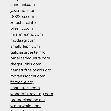
annerani.com
jazzatude.com
0022pa.com
zeroshare.info
bilesinc.com
milaretreatnz.com
modaagi.com
smallvilleph.com
galiciasuroeste.info
batallasdeguerra.com
dregstudios.com
neatstuffhelpskids.org
moraessoccer.com
forochile.org
chart-track.com
wonderfultraveling.com
promocioname.net
wimaxworld.com