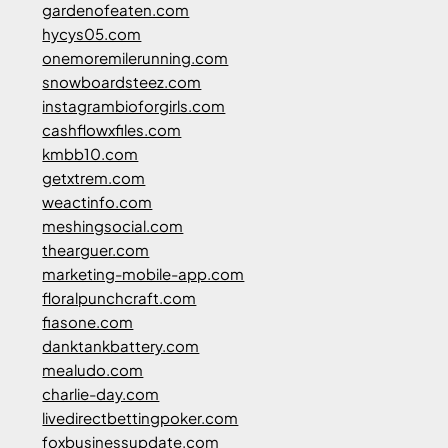
gardenofeaten.com
hycys05.com
onemoremilerunning.com
snowboardsteez.com
instagrambioforgirls.com
cashflowxfiles.com
kmbb10.com
getxtrem.com
weactinfo.com
meshingsocial.com
thearguer.com
marketing-mobile-app.com
floralpunchcraft.com
fiasone.com
danktankbattery.com
mealudo.com
charlie-day.com
livedirectbettingpoker.com
foxbusinessupdate.com