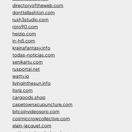
directoryoftheweb.com
donttellashton.com
rush3studio.com
roro90.com
herzio.com
in-hi5.com
krainafantasy.info
todas-noticias.com
senikartu.com
rusportal.net
watty.io
livinginthesun.info
itsriz.com
cargoods.shop
capetownacupuncture.com
bitcoinvideospro.com
cosmiccrowcollective.com
alain-jacquet.com