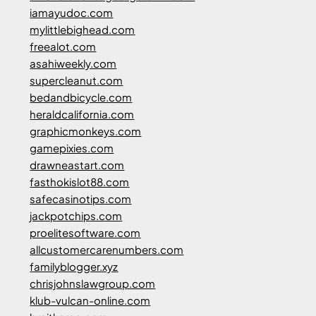
iamayudoc.com
mylittlebighead.com
freealot.com
asahiweekly.com
supercleanut.com
bedandbicycle.com
heraldcalifornia.com
graphicmonkeys.com
gamepixies.com
drawneastart.com
fasthokislot88.com
safecasinotips.com
jackpotchips.com
proelitesoftware.com
allcustomercarenumbers.com
familyblogger.xyz
chrisjohnslawgroup.com
klub-vulcan-online.com