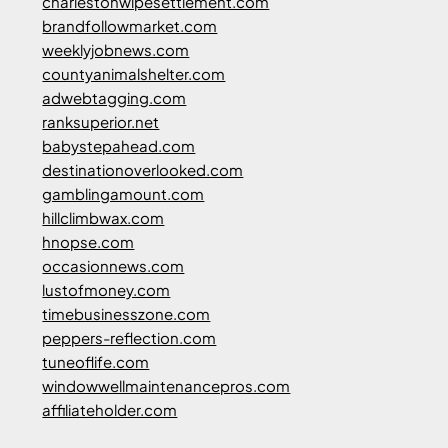
charlestonwipesettlement.com
brandfollowmarket.com
weeklyjobnews.com
countyanimalshelter.com
adwebtagging.com
ranksuperior.net
babystepahead.com
destinationoverlooked.com
gamblingamount.com
hillclimbwax.com
hnopse.com
occasionnews.com
lustofmoney.com
timebusinesszone.com
peppers-reflection.com
tuneoflife.com
windowwellmaintenancepros.com
affiliateholder.com