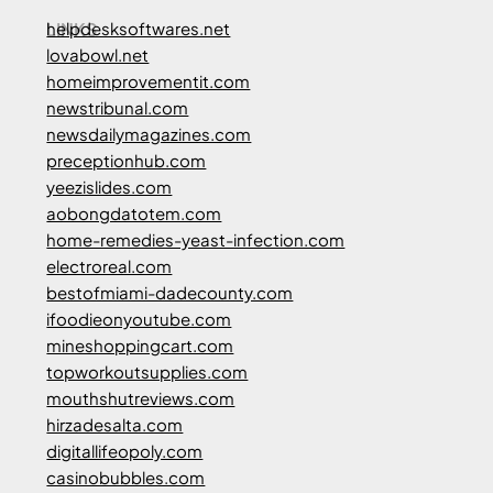
LINKS
helpdesksoftwares.net
lovabowl.net
homeimprovementit.com
newstribunal.com
newsdailymagazines.com
preceptionhub.com
yeezislides.com
aobongdatotem.com
home-remedies-yeast-infection.com
electroreal.com
bestofmiami-dadecounty.com
ifoodieonyoutube.com
mineshoppingcart.com
topworkoutsupplies.com
mouthshutreviews.com
hirzadesalta.com
digitallifeopoly.com
casinobubbles.com