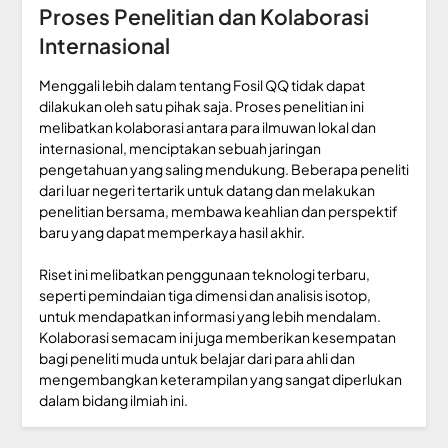
Proses Penelitian dan Kolaborasi
Internasional
Menggali lebih dalam tentang Fosil QQ tidak dapat
dilakukan oleh satu pihak saja. Proses penelitian ini
melibatkan kolaborasi antara para ilmuwan lokal dan
internasional, menciptakan sebuah jaringan
pengetahuan yang saling mendukung. Beberapa peneliti
dari luar negeri tertarik untuk datang dan melakukan
penelitian bersama, membawa keahlian dan perspektif
baru yang dapat memperkaya hasil akhir.
Riset ini melibatkan penggunaan teknologi terbaru,
seperti pemindaian tiga dimensi dan analisis isotop,
untuk mendapatkan informasi yang lebih mendalam.
Kolaborasi semacam ini juga memberikan kesempatan
bagi peneliti muda untuk belajar dari para ahli dan
mengembangkan keterampilan yang sangat diperlukan
dalam bidang ilmiah ini.