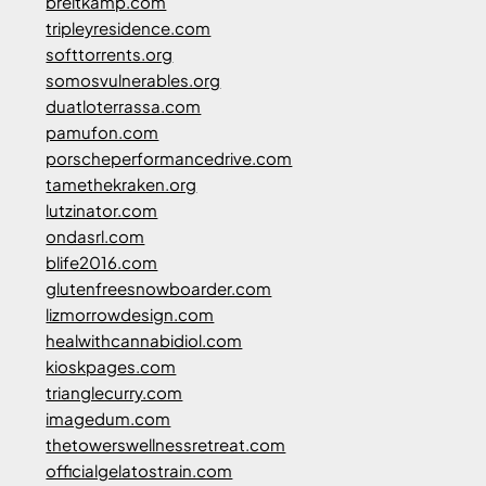
breitkamp.com
tripleyresidence.com
softtorrents.org
somosvulnerables.org
duatloterrassa.com
pamufon.com
porscheperformancedrive.com
tamethekraken.org
lutzinator.com
ondasrl.com
blife2016.com
glutenfreesnowboarder.com
lizmorrowdesign.com
healwithcannabidiol.com
kioskpages.com
trianglecurry.com
imagedum.com
thetowerswellnessretreat.com
officialgelatostrain.com