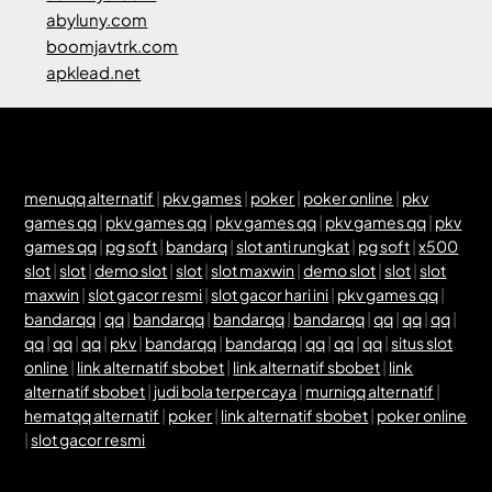
abyluny.com
boomjavtrk.com
apklead.net
menuqq alternatif
|
pkv games
|
poker
|
poker online
|
pkv
games qq
|
pkv games qq
|
pkv games qq
|
pkv games qq
|
pkv
games qq
|
pg soft
|
bandarq
|
slot anti rungkat
|
pg soft
|
x500
slot
|
slot
|
demo slot
|
slot
|
slot maxwin
|
demo slot
|
slot
|
slot
maxwin
|
slot gacor resmi
|
slot gacor hari ini
|
pkv games qq
|
bandarqq
|
qq
|
bandarqq
|
bandarqq
|
bandarqq
|
qq
|
qq
|
qq
|
qq
|
qq
|
qq
|
pkv
|
bandarqq
|
bandarqq
|
qq
|
qq
|
qq
|
situs slot
online
|
link alternatif sbobet
|
link alternatif sbobet
|
link
alternatif sbobet
|
judi bola terpercaya
|
murniqq alternatif
|
hematqq alternatif
|
poker
|
link alternatif sbobet
|
poker online
|
slot gacor resmi