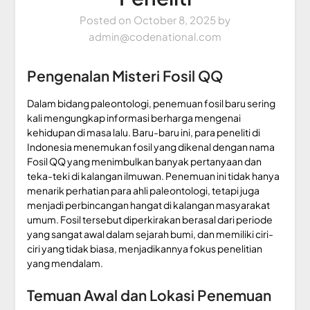
Posted on
October 8, 2025
by
admin@codenational.com
Pengenalan Misteri Fosil QQ
Dalam bidang paleontologi, penemuan fosil baru sering
kali mengungkap informasi berharga mengenai
kehidupan di masa lalu. Baru-baru ini, para peneliti di
Indonesia menemukan fosil yang dikenal dengan nama
Fosil QQ yang menimbulkan banyak pertanyaan dan
teka-teki di kalangan ilmuwan. Penemuan ini tidak hanya
menarik perhatian para ahli paleontologi, tetapi juga
menjadi perbincangan hangat di kalangan masyarakat
umum. Fosil tersebut diperkirakan berasal dari periode
yang sangat awal dalam sejarah bumi, dan memiliki ciri-
ciri yang tidak biasa, menjadikannya fokus penelitian
yang mendalam.
Temuan Awal dan Lokasi Penemuan