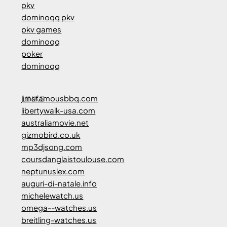
pkv
dominoqq pkv
pkv games
dominoqq
poker
dominoqq
LINKS
jimsfamousbbq.com
libertywalk-usa.com
australiamovie.net
gizmobird.co.uk
mp3djsong.com
coursdanglaistoulouse.com
neptunuslex.com
auguri-di-natale.info
michelewatch.us
omega--watches.us
breitling-watches.us