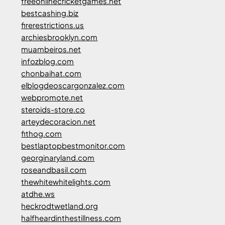
freeonlinecricketgames.net
bestcashing.biz
firerestrictions.us
archiesbrooklyn.com
muambeiros.net
infozblog.com
chonbaihat.com
elblogdeoscargonzalez.com
webpromote.net
steroids-store.co
arteydecoracion.net
fithog.com
bestlaptopbestmonitor.com
georginaryland.com
roseandbasil.com
thewhitewhitelights.com
atdhe.ws
heckrodtwetland.org
halfheardinthestillness.com