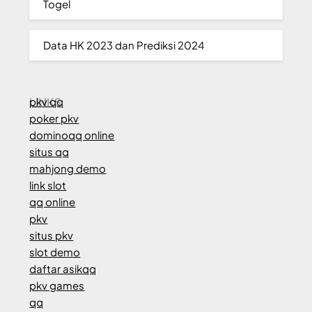
Togel
Data HK 2023 dan Prediksi 2024
LINKS
pkv qq
poker pkv
dominoqq online
situs qq
mahjong demo
link slot
qq online
pkv
situs pkv
slot demo
daftar asikqq
pkv games
qq