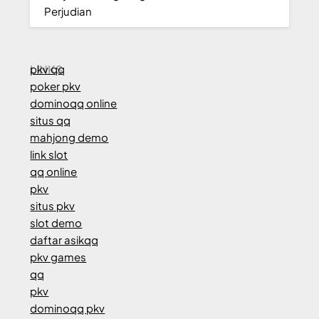
Perjudian
LINKS
pkv qq
poker pkv
dominoqq online
situs qq
mahjong demo
link slot
qq online
pkv
situs pkv
slot demo
daftar asikqq
pkv games
qq
pkv
dominoqq pkv