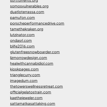
softtorrents.org
somosvulnerables.org
duatloterrassa.com
pamufon.com
porscheperformancedrive.com
tamethekraken.org
lutzinator.com
ondasrl.com
blife2016.com
glutenfreesnowboarder.com
lizmorrowdesign.com
healwithcannabidiol.com
kioskpages.com
trianglecurry.com
imagedum.com
thetowerswellnessretreat.com
officialgelatostrain.com
kaethejeweler.com
sattamatkasattaking.com