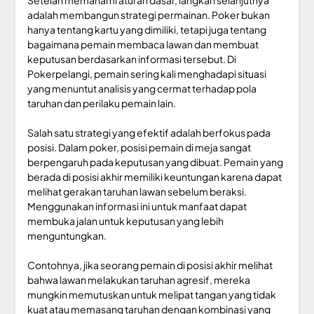
Setelah memahami aturan dasar, langkah selanjutnya
adalah membangun strategi permainan. Poker bukan
hanya tentang kartu yang dimiliki, tetapi juga tentang
bagaimana pemain membaca lawan dan membuat
keputusan berdasarkan informasi tersebut. Di
Pokerpelangi, pemain sering kali menghadapi situasi
yang menuntut analisis yang cermat terhadap pola
taruhan dan perilaku pemain lain.
Salah satu strategi yang efektif adalah berfokus pada
posisi. Dalam poker, posisi pemain di meja sangat
berpengaruh pada keputusan yang dibuat. Pemain yang
berada di posisi akhir memiliki keuntungan karena dapat
melihat gerakan taruhan lawan sebelum beraksi.
Menggunakan informasi ini untuk manfaat dapat
membuka jalan untuk keputusan yang lebih
menguntungkan.
Contohnya, jika seorang pemain di posisi akhir melihat
bahwa lawan melakukan taruhan agresif, mereka
mungkin memutuskan untuk melipat tangan yang tidak
kuat atau memasang taruhan dengan kombinasi yang