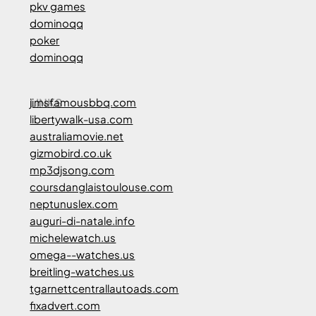
pkv games
dominoqq
poker
dominoqq
LINKS
jimsfamousbbq.com
libertywalk-usa.com
australiamovie.net
gizmobird.co.uk
mp3djsong.com
coursdanglaistoulouse.com
neptunuslex.com
auguri-di-natale.info
michelewatch.us
omega--watches.us
breitling-watches.us
tgarnettcentrallautoads.com
fixadvert.com