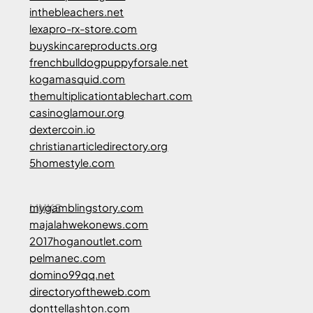
inthebleachers.net
lexapro-rx-store.com
buyskincareproducts.org
frenchbulldogpuppyforsale.net
kogamasquid.com
themultiplicationtablechart.com
casinoglamour.org
dextercoin.io
christianarticledirectory.org
5homestyle.com
LINKS
mygamblingstory.com
majalahwekonews.com
2017hoganoutlet.com
pelmanec.com
domino99qq.net
directoryoftheweb.com
donttellashton.com