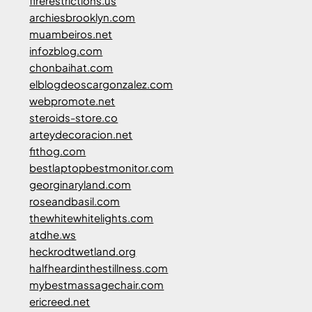
firerestrictions.us
archiesbrooklyn.com
muambeiros.net
infozblog.com
chonbaihat.com
elblogdeoscargonzalez.com
webpromote.net
steroids-store.co
arteydecoracion.net
fithog.com
bestlaptopbestmonitor.com
georginaryland.com
roseandbasil.com
thewhitewhitelights.com
atdhe.ws
heckrodtwetland.org
halfheardinthestillness.com
mybestmassagechair.com
ericreed.net