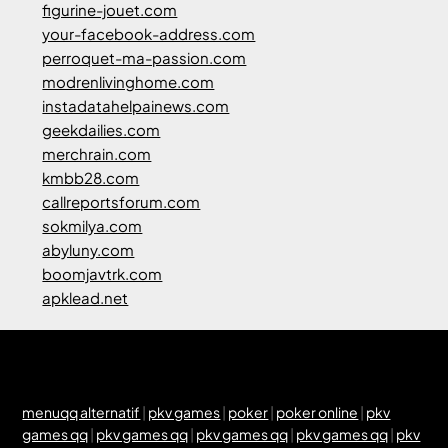
figurine-jouet.com
your-facebook-address.com
perroquet-ma-passion.com
modrenlivinghome.com
instadatahelpainews.com
geekdailies.com
merchrain.com
kmbb28.com
callreportsforum.com
sokmilya.com
abyluny.com
boomjavtrk.com
apklead.net
menuqq alternatif
|
pkv games
|
poker
|
poker online
|
pkv
games qq
|
pkv games qq
|
pkv games qq
|
pkv games qq
|
pkv