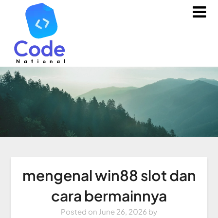
mengenal win88 slot dan
cara bermainnya
Posted on
June 26, 2026
by