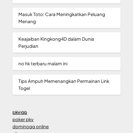
Masuk Toto: Cara Meningkatkan Peluang
Menang
Keajaiban Kingkong4D dalam Dunia
Perjudian
no hk terbaru malam ini
Tips Ampuh Memenangkan Permainan Link
Togel
LINKS
pkv qq
poker pkv
dominoqq online