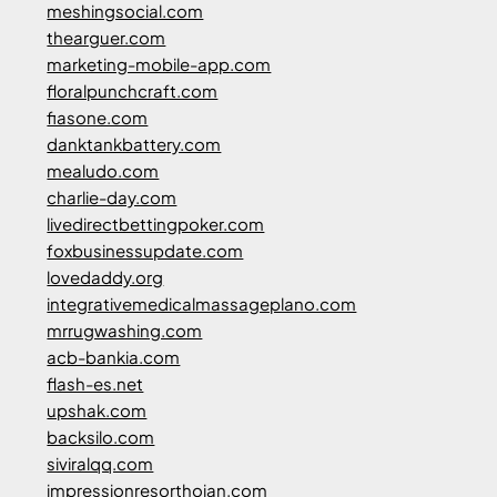
meshingsocial.com
thearguer.com
marketing-mobile-app.com
floralpunchcraft.com
fiasone.com
danktankbattery.com
mealudo.com
charlie-day.com
livedirectbettingpoker.com
foxbusinessupdate.com
lovedaddy.org
integrativemedicalmassageplano.com
mrrugwashing.com
acb-bankia.com
flash-es.net
upshak.com
backsilo.com
siviralqq.com
impressionresorthoian.com