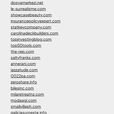
dosyamerkezi.net
le-surrealisme.com
showcasebeauty.com
insurancepolicyexpert.com
statkeycompany.com
carolinadeckbuilders.com
topinvestingblog.com
top50tools.com
the-rep.com
saltyfranks.com
annerani.com
jazzatude.com
0022pa.com
zeroshare.info
bilesinc.com
milaretreatnz.com
modaagi.com
smallvilleph.com
galiciasuroeste.info