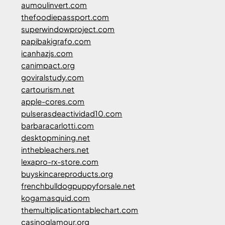
aumoulinvert.com
thefoodiepassport.com
superwindowproject.com
papibakigrafo.com
icanhazjs.com
canimpact.org
goviralstudy.com
cartourism.net
apple-cores.com
pulserasdeactividad10.com
barbaracarlotti.com
desktopmining.net
inthebleachers.net
lexapro-rx-store.com
buyskincareproducts.org
frenchbulldogpuppyforsale.net
kogamasquid.com
themultiplicationtablechart.com
casinoglamour.org