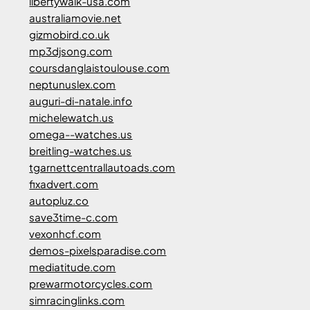
libertywalk-usa.com
australiamovie.net
gizmobird.co.uk
mp3djsong.com
coursdanglaistoulouse.com
neptunuslex.com
auguri-di-natale.info
michelewatch.us
omega--watches.us
breitling-watches.us
tgarnettcentrallautoads.com
fixadvert.com
autopluz.co
save3time-c.com
vexonhcf.com
demos-pixelsparadise.com
mediatitude.com
prewarmotorcycles.com
simracinglinks.com