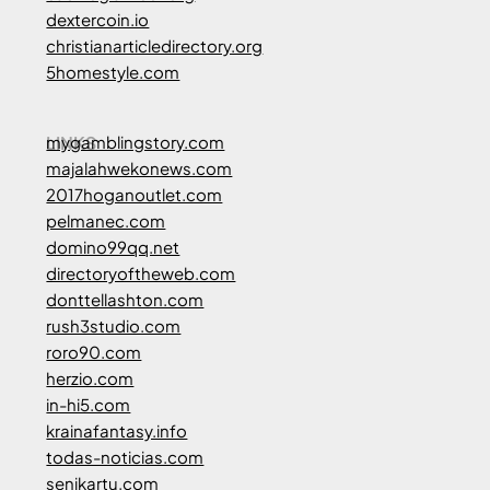
dextercoin.io
christianarticledirectory.org
5homestyle.com
LINKS
mygamblingstory.com
majalahwekonews.com
2017hoganoutlet.com
pelmanec.com
domino99qq.net
directoryoftheweb.com
donttellashton.com
rush3studio.com
roro90.com
herzio.com
in-hi5.com
krainafantasy.info
todas-noticias.com
senikartu.com