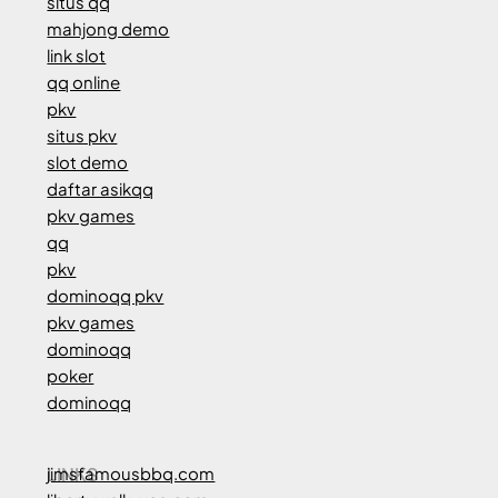
situs qq
mahjong demo
link slot
qq online
pkv
situs pkv
slot demo
daftar asikqq
pkv games
qq
pkv
dominoqq pkv
pkv games
dominoqq
poker
dominoqq
LINKS
jimsfamousbbq.com