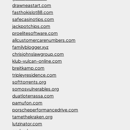
drawneastart.com
fasthokislot88.com
safecasinotips.com
jackpotchips.com
proelitesoftware.com
allcustomercarenumbers.com
familyblogger.xyz
chrisjohnslawgroup.com
klub-vulcan-online.com
breitkamp.com
tripleyresidence.com
softtorrents.org
somosvulnerables.org
duatloterrassa.com
pamufon.com
porscheperformancedrive.com
tamethekraken.org
lutzinator.com