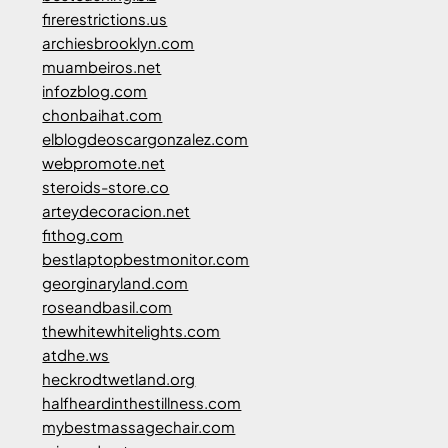
firerestrictions.us
archiesbrooklyn.com
muambeiros.net
infozblog.com
chonbaihat.com
elblogdeoscargonzalez.com
webpromote.net
steroids-store.co
arteydecoracion.net
fithog.com
bestlaptopbestmonitor.com
georginaryland.com
roseandbasil.com
thewhitewhitelights.com
atdhe.ws
heckrodtwetland.org
halfheardinthestillness.com
mybestmassagechair.com