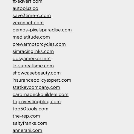
fixadvert.com
autopluz.co
save3time-c.com
vexonhcf.com
demos-pixelsparadise.com
mediatitude.com
prewarmotorcycles.com
simracinglinks.com
dosyamerkezi.net
le-surrealisme.com
showcasebeauty.com
insurancepolicyexpert.com
statkeycompany.com
carolinadeckbuilders.com
topinvestingblog.com
top50tools.com
the-rep.com
saltyfranks.com
annerani.com