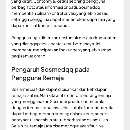
yang ketat. Contohnya, ketika seorang pengguna
berbagi foto atau informasi pribadi, Sosmedqq
memberikan pilihan kontrol privasi yang lebih besar,
sehingga pengguna dapat menentukan siapa saja yang
dapat melihat konten tersebut.
Pengguna juga diberikan opsi untuk melaporkan konten
yang dianggap tidak pantas atau berbahaya. Ini
membantu menciptakan lingkungan yang lebih aman
bagi semua orang.
Pengaruh Sosmedqq pada
Pengguna Remaja
Sosial media tidak dapat dipisahkan dari kehidupan
remaja saat ini. Mari kita ambil contoh seorang remaja
yang menggunakan Sosmedqq untuk berinteraksi
dengan teman-temannya. Melalui platform ini, mereka
dapat berbagi momen penting dalam hidup, seperti
perayaan ulang tahun atau keberhasilan dalam ujian.
Selain itu, remaja juga bisa menggunakan fitur live