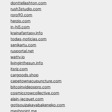
donttellashton.com
rush3studio.com
roro90.com
herzio.com
in-hi5.com
krainafantasy.info
todas-noticias.com
senikartu.com
rusportal.net
watty.io
livinginthesun.info
itsriz.com
cargoods.shop
capetownacupuncture.com
bitcoinvideospro.com
cosmiccrowcollective.com
alain-jacquet.com
gotisouizakayabakeneko.com
meshpoint.me