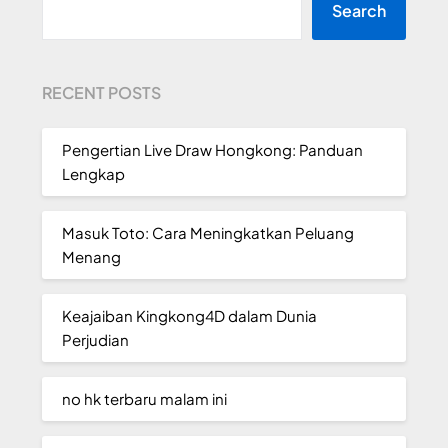
Search
RECENT POSTS
Pengertian Live Draw Hongkong: Panduan
Lengkap
Masuk Toto: Cara Meningkatkan Peluang
Menang
Keajaiban Kingkong4D dalam Dunia
Perjudian
no hk terbaru malam ini