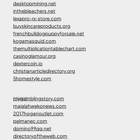
desktopmining.net
inthebleachers.net
lexapro-rx-store.com
buyskincareproducts.org
frenchbulldogpuppyforsale.net
kogamasquid.com
themultiplicationtablechart.com
casinoglamour.org
dextercoin.io
christianarticledirectory.org
5homestyle.com
LINKS
mygamblingstory.com
majalahwekonews.com
2017hoganoutlet.com
pelmanec.com
domino99qq.net
directoryoftheweb.com