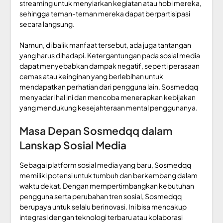
streaming untuk menyiarkan kegiatan atau hobi mereka,
sehingga teman-teman mereka dapat berpartisipasi
secara langsung.
Namun, di balik manfaat tersebut, ada juga tantangan
yang harus dihadapi. Ketergantungan pada sosial media
dapat menyebabkan dampak negatif, seperti perasaan
cemas atau keinginan yang berlebihan untuk
mendapatkan perhatian dari pengguna lain. Sosmedqq
menyadari hal ini dan mencoba menerapkan kebijakan
yang mendukung kesejahteraan mental penggunanya.
Masa Depan Sosmedqq dalam
Lanskap Sosial Media
Sebagai platform sosial media yang baru, Sosmedqq
memiliki potensi untuk tumbuh dan berkembang dalam
waktu dekat. Dengan mempertimbangkan kebutuhan
pengguna serta perubahan tren sosial, Sosmedqq
berupaya untuk selalu berinovasi. Ini bisa mencakup
integrasi dengan teknologi terbaru atau kolaborasi