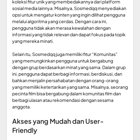
koleksi fitur unik yang membedakannya dari platform
sosial media lainnya. Misalnya, Sosmedqq menyediakan
opsi untuk mengatur konten yang ingin dilihat pengguna
melalui algoritma yang cerdas. Dengan cara ini,
pengguna tidak akan merasa kewalahan dengan
informasi yang tidak relevan dan dapat fokus pada topik
yang mereka minati.
Selain itu, Sosmedqq juga memiliki fitur “Komunitas”
yang memungkinkan pengguna untuk bergabung
dengan grup berdasarkan minat yang sama. Dalam grup
ini, pengguna dapat berbagi informasi, berdiskusi, dan
bahkan menjalin persahabatan dengan orang-orang
yang memiliki ketertarikan yang sama. Misalnya, seorang
pecinta film bisa bergabung dalam komunitas film dan
berbagi ulasan atau rekomendasi dengan sesama
anggota.
Akses yang Mudah dan User-
Friendly