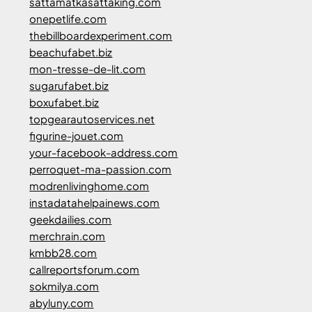
sattamatkasattaking.com
onepetlife.com
thebillboardexperiment.com
beachufabet.biz
mon-tresse-de-lit.com
sugarufabet.biz
boxufabet.biz
topgearautoservices.net
figurine-jouet.com
your-facebook-address.com
perroquet-ma-passion.com
modrenlivinghome.com
instadatahelpainews.com
geekdailies.com
merchrain.com
kmbb28.com
callreportsforum.com
sokmilya.com
abyluny.com