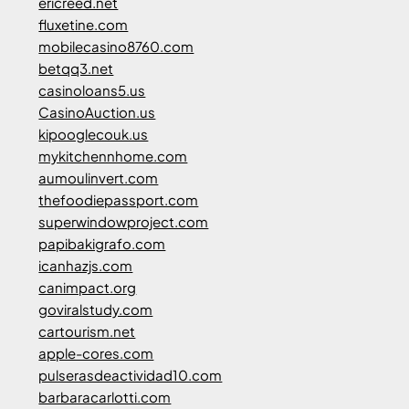
ericreed.net
fluxetine.com
mobilecasino8760.com
betqq3.net
casinoloans5.us
CasinoAuction.us
kipooglecouk.us
mykitchennhome.com
aumoulinvert.com
thefoodiepassport.com
superwindowproject.com
papibakigrafo.com
icanhazjs.com
canimpact.org
goviralstudy.com
cartourism.net
apple-cores.com
pulserasdeactividad10.com
barbaracarlotti.com