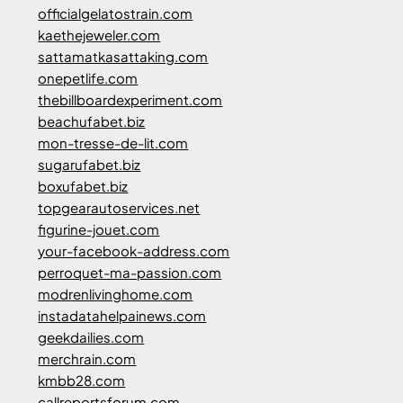
officialgelatostrain.com
kaethejeweler.com
sattamatkasattaking.com
onepetlife.com
thebillboardexperiment.com
beachufabet.biz
mon-tresse-de-lit.com
sugarufabet.biz
boxufabet.biz
topgearautoservices.net
figurine-jouet.com
your-facebook-address.com
perroquet-ma-passion.com
modrenlivinghome.com
instadatahelpainews.com
geekdailies.com
merchrain.com
kmbb28.com
callreportsforum.com