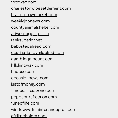
totowaz.com
charlestonwipesettlement.com
brandfollowmarket.com
weeklyjobnews.com
countyanimalshelter.com
adwebtagging.com
ranksuperior.net
babystepahead.com
destinationoverlooked.com
gamblingamount.com
hillclimbwax.com
hnopse.com
occasionnews.com
lustofmoney.com
timebusinesszone.com
peppers-reflection.com
tuneoflife.com
windowwellmaintenancepros.com
affiliateholder.com