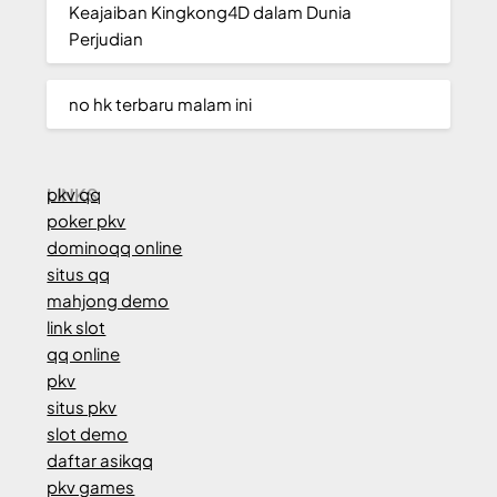
Keajaiban Kingkong4D dalam Dunia
Perjudian
no hk terbaru malam ini
LINKS
pkv qq
poker pkv
dominoqq online
situs qq
mahjong demo
link slot
qq online
pkv
situs pkv
slot demo
daftar asikqq
pkv games