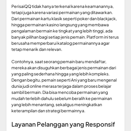
PerisaiQQ tidak hanya terkenal karena keamanannya,
tetapi juga karena variasi permainan yang ditawarkan.
Dari permainan kartu klasik seperti poker dan blackjack,
hingga permainan kasino langsung yang membawa
pengalaman bermain ke tingkat yang lebih tinggi, ada
banyak pilihan bagi setiap jenis pemain. Platform ini terus
berusaha memperbarui katalog permainannya agar
tetap menarik dan relevan.
Contohnya, saat seorang pemain baru mendaftar,
mereka akan disuguhkan berbagai jenis permainan dari
yang paling sederhana hingga yang lebih kompleks.
Dengan begitu, pemain seperti Ani yang baru mengenal
dunia judi online merasa terjaga dalam proses belajar
sambil bermain. Dia bisa mencoba permainan yang
mudah terlebih dahulu sebelum beralih ke permainan
yang lebih menantang, sekaligus meningkatkan
keterampilan dan strategi bermainnya.
Layanan Pelanggan yang Responsif