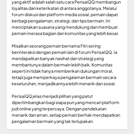
yang aktif adalah salah satu cara PerisaiQQ membangun
loyalitas dan keterikatan di antara anggotanya. Melalui
forum diskusi dan platform media sosial, pemain dapat
berbagi pengalaman, strategi, dan tips bermain. Ini
menciptakan suasana yang mendukung dan membuat
pemain merasa bagian dari komunitas yang lebih besar.
Misalkan seorang pemain bernama Fitri sering
berinteraksi dengan pemain lain di forum PerisaiQQ. Ia
mendapatkan banyak nasihat dan strategi yang
membantunya dalam bermain lebih baik. Komunitas
seperti ini tidak hanya memberikan dukungan moral,
tetapi juga memperkaya pengalaman bermain secara
keseluruhan, menjadikannya lebih menarik dan sosial.
PerisaiQQ jelas menjadi pilihan yang patut
dipertimbangkan bagi siapa pun yang mencari platform
judi online yang terpercaya. Dengan pendekatan
menarik dan aman, setiap pemain berhak mendapatkan
pengalaman bermain yang tak terlupakan.