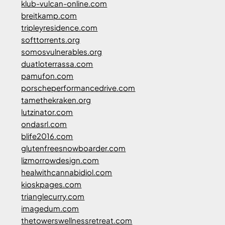
klub-vulcan-online.com
breitkamp.com
tripleyresidence.com
softtorrents.org
somosvulnerables.org
duatloterrassa.com
pamufon.com
porscheperformancedrive.com
tamethekraken.org
lutzinator.com
ondasrl.com
blife2016.com
glutenfreesnowboarder.com
lizmorrowdesign.com
healwithcannabidiol.com
kioskpages.com
trianglecurry.com
imagedum.com
thetowerswellnessretreat.com