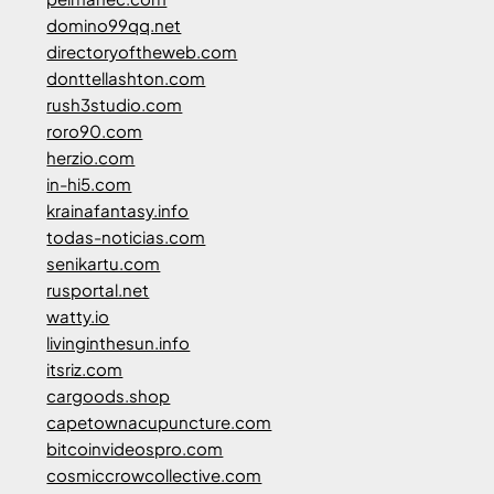
domino99qq.net
directoryoftheweb.com
donttellashton.com
rush3studio.com
roro90.com
herzio.com
in-hi5.com
krainafantasy.info
todas-noticias.com
senikartu.com
rusportal.net
watty.io
livinginthesun.info
itsriz.com
cargoods.shop
capetownacupuncture.com
bitcoinvideospro.com
cosmiccrowcollective.com