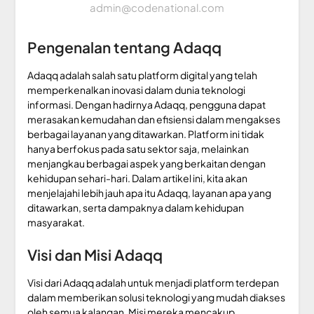
admin@codenational.com
Pengenalan tentang Adaqq
Adaqq adalah salah satu platform digital yang telah
memperkenalkan inovasi dalam dunia teknologi
informasi. Dengan hadirnya Adaqq, pengguna dapat
merasakan kemudahan dan efisiensi dalam mengakses
berbagai layanan yang ditawarkan. Platform ini tidak
hanya berfokus pada satu sektor saja, melainkan
menjangkau berbagai aspek yang berkaitan dengan
kehidupan sehari-hari. Dalam artikel ini, kita akan
menjelajahi lebih jauh apa itu Adaqq, layanan apa yang
ditawarkan, serta dampaknya dalam kehidupan
masyarakat.
Visi dan Misi Adaqq
Visi dari Adaqq adalah untuk menjadi platform terdepan
dalam memberikan solusi teknologi yang mudah diakses
oleh semua kalangan. Misi mereka mencakup