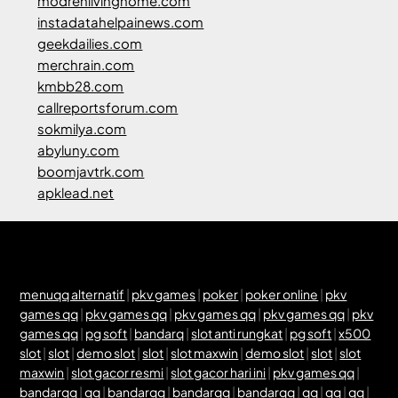
modrenlivinghome.com
instadatahelpainews.com
geekdailies.com
merchrain.com
kmbb28.com
callreportsforum.com
sokmilya.com
abyluny.com
boomjavtrk.com
apklead.net
menuqq alternatif
|
pkv games
|
poker
|
poker online
|
pkv
games qq
|
pkv games qq
|
pkv games qq
|
pkv games qq
|
pkv
games qq
|
pg soft
|
bandarq
|
slot anti rungkat
|
pg soft
|
x500
slot
|
slot
|
demo slot
|
slot
|
slot maxwin
|
demo slot
|
slot
|
slot
maxwin
|
slot gacor resmi
|
slot gacor hari ini
|
pkv games qq
|
bandarqq
|
qq
|
bandarqq
|
bandarqq
|
bandarqq
|
qq
|
qq
|
qq
|