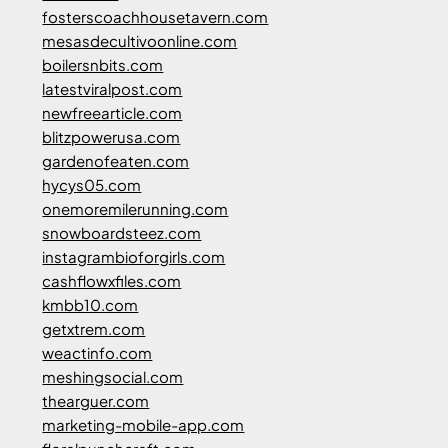
fosterscoachhousetavern.com
mesasdecultivoonline.com
boilersnbits.com
latestviralpost.com
newfreearticle.com
blitzpowerusa.com
gardenofeaten.com
hycys05.com
onemoremilerunning.com
snowboardsteez.com
instagrambioforgirls.com
cashflowxfiles.com
kmbb10.com
getxtrem.com
weactinfo.com
meshingsocial.com
thearguer.com
marketing-mobile-app.com