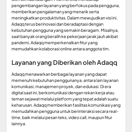
pengembangan layanan yang berfokus pada pengguna,
memberikan pengalaman yang menarik serta
meningkatkan produktivitas. Dalam mewujudkan visi ini,
Adaqq terus berinovasi dan beradaptasi dengan
kebutuhan pengguna yang semakin beragam. Misalnya,
saat banyak orang beralih ke pekerjaan jarak jauh akibat
pandemi, Adaqq memperkenalkan fitur yang
memudahkan kolaborasi online antara anggota tim.
Layanan yang Diberikan oleh Adaqq
Adaqq menawarkan berbagai layanan yang dapat
memenuhi kebutuhan penggunanya, antara lain layanan
komunikasi, manajemen proyek, dan edukasi. Di era
digital saat ini, berkomunikasi dengan rekan kerja atau
teman sejawat melalui platform yang tepat adalah suatu
keharusan. Adaqq memberikan fasilitas komunikasi yang
memudahkan pengguna untuk berinteraksi secara real-
time, baik melalui pesan teks, video call, maupun fitur
lainnya.