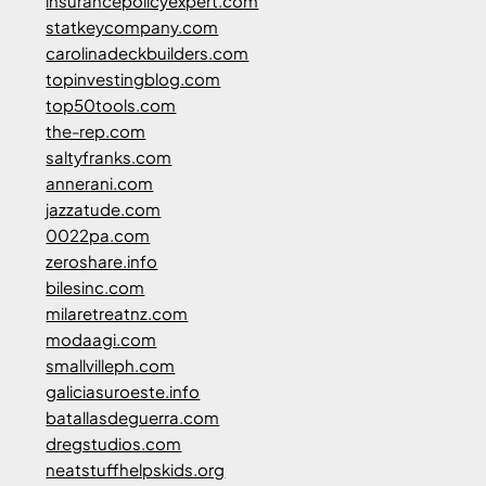
insurancepolicyexpert.com
statkeycompany.com
carolinadeckbuilders.com
topinvestingblog.com
top50tools.com
the-rep.com
saltyfranks.com
annerani.com
jazzatude.com
0022pa.com
zeroshare.info
bilesinc.com
milaretreatnz.com
modaagi.com
smallvilleph.com
galiciasuroeste.info
batallasdeguerra.com
dregstudios.com
neatstuffhelpskids.org