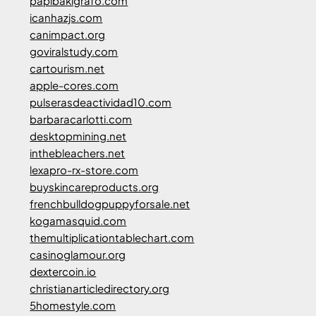
papibakigrafo.com
icanhazjs.com
canimpact.org
goviralstudy.com
cartourism.net
apple-cores.com
pulserasdeactividad10.com
barbaracarlotti.com
desktopmining.net
inthebleachers.net
lexapro-rx-store.com
buyskincareproducts.org
frenchbulldogpuppyforsale.net
kogamasquid.com
themultiplicationtablechart.com
casinoglamour.org
dextercoin.io
christianarticledirectory.org
5homestyle.com