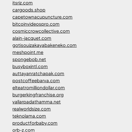
itsriz.com
cargoods.shop
capetownacupuncture.com
bitcoinvideospro.com
cosmiccrowcollective.com
alain-jacquet.com
gotisouizakayabakeneko.com
meshpoint.me
spongebob.net
busyboxintl.com
auttayanratchapak.com
postcoffeebarva.com
elteatromilliondollar.com
burgerkingfranchise.org
vallarpadathamma.net
realworldsize.com
teknolama.com
productforbaby.com
orb-z.com