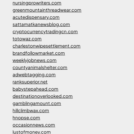
nursingprowriters.com
greenmountainthreadwear.com
acutedispensary.com
sattamatkanewsblog.com
cryptocurrencytradingcn.com
totowaz.com
charlestonwipesettlement.com
brandfollowmarket.com
weeklyjobnews.com
countyanimalshelter.com
adwebtagging.com
ranksuperior.net
babystepahead.com
destinationoverlooked.com
gamblingamount.com
hillclimbwax.com
hnopse.com
occasionnews.com
lustofmoney.com