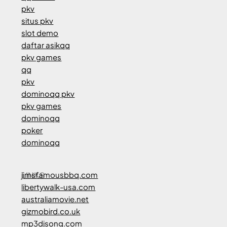
pkv
situs pkv
slot demo
daftar asikqq
pkv games
qq
pkv
dominoqq pkv
pkv games
dominoqq
poker
dominoqq
LINKS
jimsfamousbbq.com
libertywalk-usa.com
australiamovie.net
gizmobird.co.uk
mp3djsong.com