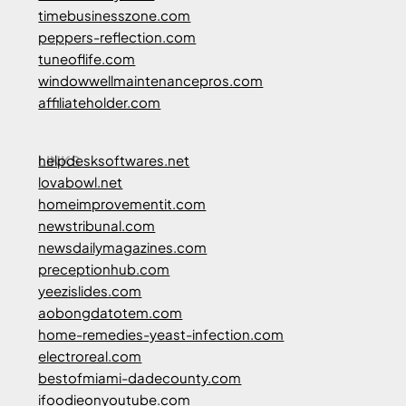
timebusinesszone.com
peppers-reflection.com
tuneoflife.com
windowwellmaintenancepros.com
affiliateholder.com
LINKS
helpdesksoftwares.net
lovabowl.net
homeimprovementit.com
newstribunal.com
newsdailymagazines.com
preceptionhub.com
yeezislides.com
aobongdatotem.com
home-remedies-yeast-infection.com
electroreal.com
bestofmiami-dadecounty.com
ifoodieonyoutube.com