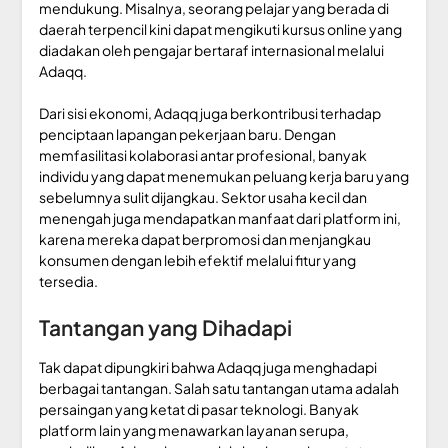
mendukung. Misalnya, seorang pelajar yang berada di
daerah terpencil kini dapat mengikuti kursus online yang
diadakan oleh pengajar bertaraf internasional melalui
Adaqq.
Dari sisi ekonomi, Adaqq juga berkontribusi terhadap
penciptaan lapangan pekerjaan baru. Dengan
memfasilitasi kolaborasi antar profesional, banyak
individu yang dapat menemukan peluang kerja baru yang
sebelumnya sulit dijangkau. Sektor usaha kecil dan
menengah juga mendapatkan manfaat dari platform ini,
karena mereka dapat berpromosi dan menjangkau
konsumen dengan lebih efektif melalui fitur yang
tersedia.
Tantangan yang Dihadapi
Tak dapat dipungkiri bahwa Adaqq juga menghadapi
berbagai tantangan. Salah satu tantangan utama adalah
persaingan yang ketat di pasar teknologi. Banyak
platform lain yang menawarkan layanan serupa,