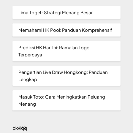
Lima Togel : Strategi Menang Besar
Memahami HK Pool: Panduan Komprehensif
Prediksi HK Hari Ini: Ramalan Togel
Terpercaya
Pengertian Live Draw Hongkong: Panduan
Lengkap
Masuk Toto: Cara Meningkatkan Peluang
Menang
LINKS
pkv qq