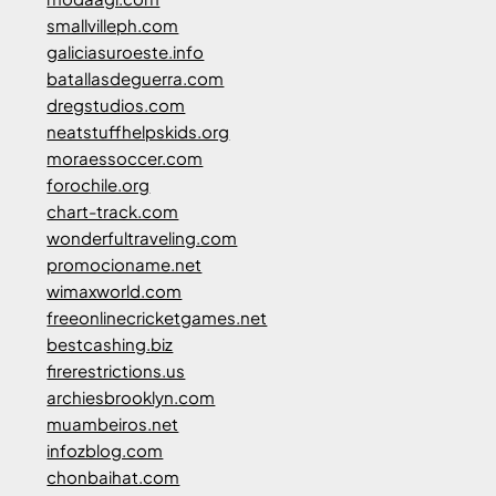
smallvilleph.com
galiciasuroeste.info
batallasdeguerra.com
dregstudios.com
neatstuffhelpskids.org
moraessoccer.com
forochile.org
chart-track.com
wonderfultraveling.com
promocioname.net
wimaxworld.com
freeonlinecricketgames.net
bestcashing.biz
firerestrictions.us
archiesbrooklyn.com
muambeiros.net
infozblog.com
chonbaihat.com