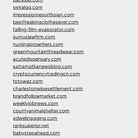
siviralqq.com
impressionresorthoian.com
bestfreakingclothesever.com
falling-film-evaporator.com
sumuslawfirm.com
nursingprowriters.com
greenmountainthreadwear.com
acutedispensary.com
sattamatkanewsblog.com
cryptocurrencytradingcn.com
totowaz.com
charlestonwipesettlement.com
brandfollowmarket.com
weeklyjobnews.com
countyanimalshelter.com
adwebtagging.com
ranksuperior.net
babystepahead.com