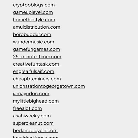
cryptooblogs.com
gameuplevel.com
homethestyle.com
amuldistribution.com
borobuddur.com
wundermusic.com
gamefungames.com
25-minute-timer.com
creativefuntask.com
engrsaifulsaif.com
cheapbtcminers.com
unionstationtogeorgetown.com
iamayudoc.com
mylittlebighead.com
freealot.com
asahiweekly.com
supercleanut.com
bedandbicycle.com
heraldcalifornia.com