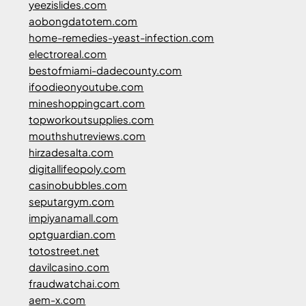
yeezislides.com
aobongdatotem.com
home-remedies-yeast-infection.com
electroreal.com
bestofmiami-dadecounty.com
ifoodieonyoutube.com
mineshoppingcart.com
topworkoutsupplies.com
mouthshutreviews.com
hirzadesalta.com
digitallifeopoly.com
casinobubbles.com
seputargym.com
impiyanamall.com
optguardian.com
totostreet.net
davilcasino.com
fraudwatchai.com
aem-x.com