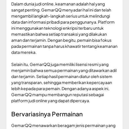
Dalam dunia judi online, keamanan adalah hal yang
sangat penting. GemarQQ menyadari hal ini dan telah
mengambil langkah-langkah serius untuk melindungi
data dan informasi pribadi para penggunanya. Platform
ini menggunakan teknologi enkripsi terbaru untuk
memastikan bahwa setiap transaksi yang dilakukan
aman dan terjamin. Dengan begitu, pemain bisa fokus
pada permainan tanpa harus khawatir tentang keamanan
data mereka.
Selain itu, GemarQQ juga memiliki lisensi resmi yang
menjamin bahwa semua permainan yang ditawarkan adil
dan terjamin. Setiap hasil permainan diatur oleh sistem
yang transparan, sehingga memberikan kepercayaan
lebih kepada para pemain. Dengan adanya aspek ini,
GemarQQ mampu membangun reputasi sebagai
platform judi online yang dapat dipercaya.
Bervariasinya Permainan
GemarQQ menawarkan beragam jenis permainan yang