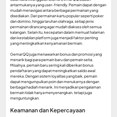
antarmukanya yang user-friendly. Pemain dapat dengan
mudah menavigasi antara berbagai permainan yang
disediakan. Dari permainan kartu populer seperti poker
dan domino, hingga taruhan olahraga, setiap jenis
permainan dirancang agar mudah diakses oleh semua
kalangan. Selain itu, kecepatan dalam memuat halaman
dan kestabilan platform juga menjadi faktor penting
yang meningkatkan kenyamanan bermain.
GemarQQ juga menawarkan bonus dan promosi yang
menarik bagi para pemain baru dan pemain setia.
Misalnya, pemain baru sering kali diberikan bonus
pendaftaran yang dapat meningkatkan saldo awal
mereka. Dengan sistem loyalitas yang baik, pemain
dapat mengumpulkan poin dan menukarnya dengan
berbagai hadiah menarik. Ini menjadikan pengalaman
bermain tidak hanya menyenangkan, tetapi juga
menguntungkan.
Keamanan dan Kepercayaan