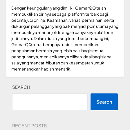
Dengan keunggulan yang dimiliki, GemarQQ telah
membuktikan dirinya sebagai platform terbaik bagi
pecinta judi online. Keamanan, variasi permainan, serta
dukungan pelanggan yang baik menjadi poin utama yang
membuatnya menonjol di tengah banyaknya platform
judi lainnya. Dalam dunia yang terus berkembang ini,
GemarQQ terus berupaya untuk memberikan
pengalaman bermain yang lebih baik bagi semua
penggunanya, menjadikannya pilihan ideal bagi siapa
saja yang mencari hiburan dan kesempatan untuk
memenangkan hadiah menarik.
SEARCH
Search
RECENT POSTS