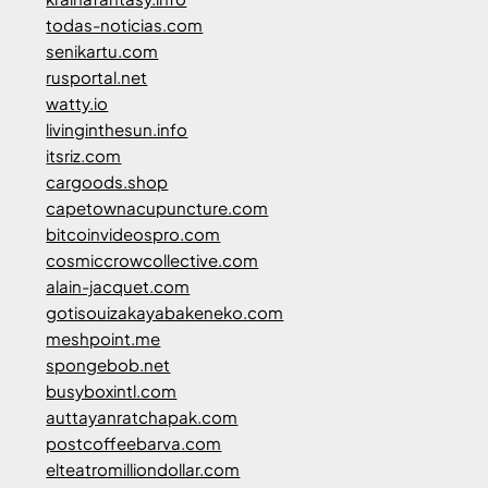
todas-noticias.com
senikartu.com
rusportal.net
watty.io
livinginthesun.info
itsriz.com
cargoods.shop
capetownacupuncture.com
bitcoinvideospro.com
cosmiccrowcollective.com
alain-jacquet.com
gotisouizakayabakeneko.com
meshpoint.me
spongebob.net
busyboxintl.com
auttayanratchapak.com
postcoffeebarva.com
elteatromilliondollar.com