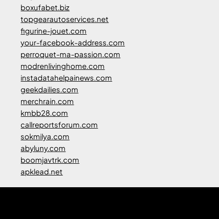
boxufabet.biz
topgearautoservices.net
figurine-jouet.com
your-facebook-address.com
perroquet-ma-passion.com
modrenlivinghome.com
instadatahelpainews.com
geekdailies.com
merchrain.com
kmbb28.com
callreportsforum.com
sokmilya.com
abyluny.com
boomjavtrk.com
apklead.net