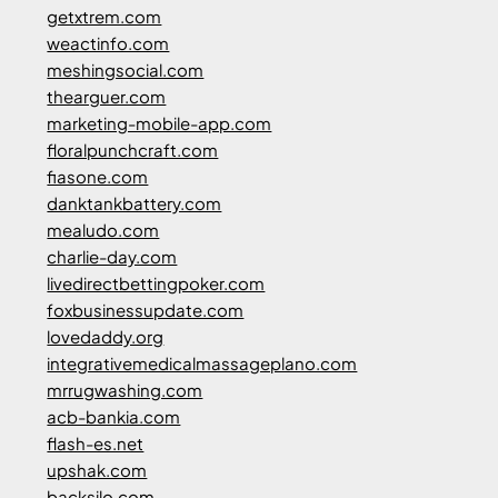
getxtrem.com
weactinfo.com
meshingsocial.com
thearguer.com
marketing-mobile-app.com
floralpunchcraft.com
fiasone.com
danktankbattery.com
mealudo.com
charlie-day.com
livedirectbettingpoker.com
foxbusinessupdate.com
lovedaddy.org
integrativemedicalmassageplano.com
mrrugwashing.com
acb-bankia.com
flash-es.net
upshak.com
backsilo.com