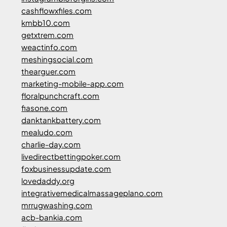
cashflowxfiles.com
kmbb10.com
getxtrem.com
weactinfo.com
meshingsocial.com
thearguer.com
marketing-mobile-app.com
floralpunchcraft.com
fiasone.com
danktankbattery.com
mealudo.com
charlie-day.com
livedirectbettingpoker.com
foxbusinessupdate.com
lovedaddy.org
integrativemedicalmassageplano.com
mrrugwashing.com
acb-bankia.com