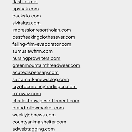
flash-es.net
upshak.com
backsilo.com
siviralqq.com
impressionresorthoian.com
bestfreakingclothesever.com
falling-film-evaporator.com
sumuslawfirm.com
nursingprowriters.com
greenmountainthreadwear.com
acutedispensary.com
sattamatkanewsblog.com
cryptocurrencytradingcn.com
totowaz.com
charlestonwipesettlement.com
brandfollowmarket.com
weeklyjobnews.com
countyanimalshelter.com
adwebtagging.com