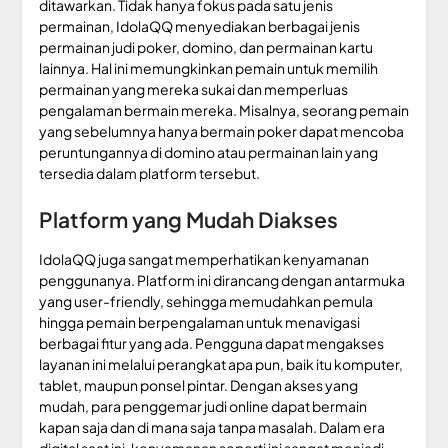
ditawarkan. Tidak hanya fokus pada satu jenis
permainan, IdolaQQ menyediakan berbagai jenis
permainan judi poker, domino, dan permainan kartu
lainnya. Hal ini memungkinkan pemain untuk memilih
permainan yang mereka sukai dan memperluas
pengalaman bermain mereka. Misalnya, seorang pemain
yang sebelumnya hanya bermain poker dapat mencoba
peruntungannya di domino atau permainan lain yang
tersedia dalam platform tersebut.
Platform yang Mudah Diakses
IdolaQQ juga sangat memperhatikan kenyamanan
penggunanya. Platform ini dirancang dengan antarmuka
yang user-friendly, sehingga memudahkan pemula
hingga pemain berpengalaman untuk menavigasi
berbagai fitur yang ada. Pengguna dapat mengakses
layanan ini melalui perangkat apa pun, baik itu komputer,
tablet, maupun ponsel pintar. Dengan akses yang
mudah, para penggemar judi online dapat bermain
kapan saja dan di mana saja tanpa masalah. Dalam era