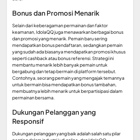
Bonus dan Promosi Menarik
Selain dari keberagaman permainan dan faktor
keamanan, IdolaQQ juga menawarkan berbagai bonus
dan promosi yang menarik. Pemain baru sering
mendapatkan bonus pendaftaran, sedangkan pemain
yang sudah ada biasanya mendapatkan promosi khusus
seperti cashback atau bonus referensi. Strategi ini
membantu menarik lebih banyak pemain untuk
bergabung dan tetap bermain di platform tersebut.
Contohnya, seorang pemain yang mengajak temannya
untuk bermain bisa mendapatkan bonus tambahan,
membuatnya lebih menarik untuk berpartisipasi dalam
permainan bersama.
Dukungan Pelanggan yang
Responsif
Dukungan pelanggan yang baik adalah salah satu pilar