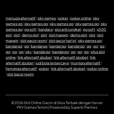
menuqq alternatif
|
pkv games
|
poker
|
poker online
|
pkv
games qq
|
pkv games qq
|
pkv games qq
|
pkv games qq
|
pkv
games qq
|
pg soft
|
bandarq
|
slot anti rungkat
|
pg soft
|
x500
slot
|
slot
|
demo slot
|
slot
|
slot maxwin
|
demo slot
|
slot
|
slot
maxwin
|
slot gacor resmi
|
slot gacor hari ini
|
pkv games qq
|
bandarqq
|
qq
|
bandarqq
|
bandarqq
|
bandarqq
|
qq
|
qq
|
qq
|
qq
|
qq
|
qq
|
pkv
|
bandarqq
|
bandarqq
|
qq
|
qq
|
qq
|
situs slot
online
|
link alternatif sbobet
|
link alternatif sbobet
|
link
alternatif sbobet
|
judi bola terpercaya
|
murniqq alternatif
|
hematqq alternatif
|
poker
|
link alternatif sbobet
|
poker online
|
slot gacor resmi
©2026 Slot Online Gacor di Situs Terbaik dengan Server
PKV Games Terkini
| Powered by
Superb Themes