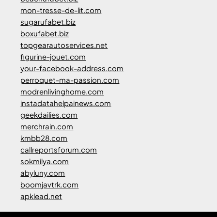
mon-tresse-de-lit.com
sugarufabet.biz
boxufabet.biz
topgearautoservices.net
figurine-jouet.com
your-facebook-address.com
perroquet-ma-passion.com
modrenlivinghome.com
instadatahelpainews.com
geekdailies.com
merchrain.com
kmbb28.com
callreportsforum.com
sokmilya.com
abyluny.com
boomjavtrk.com
apklead.net