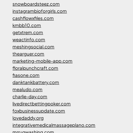
snowboardsteez.com
instagrambioforgirls.com
cashflowxfiles.com
kmbb10.com
getxtrem.com
weactinfo.com
meshingsocial.com
thearguer.com
marketing-mobile-app.com
floralpunchcraft.com
fiasone.com
danktankbattery.com
mealudo.com
charlie-day.com
livedirectbettingpoker.com
foxbusinessupdate.com
lovedaddy.org
integrativemedicalmassageplano.com
mrrugwashing.com