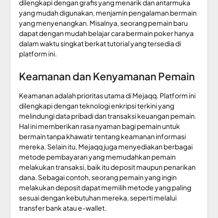
dilengkapi dengan grafis yang menarik dan antarmuka
yang mudah digunakan, menjamin pengalaman bermain
yang menyenangkan. Misalnya, seorang pemain baru
dapat dengan mudah belajar cara bermain poker hanya
dalam waktu singkat berkat tutorial yang tersedia di
platform ini.
Keamanan dan Kenyamanan Pemain
Keamanan adalah prioritas utama di Mejaqq. Platform ini
dilengkapi dengan teknologi enkripsi terkini yang
melindungi data pribadi dan transaksi keuangan pemain.
Hal ini memberikan rasa nyaman bagi pemain untuk
bermain tanpa khawatir tentang keamanan informasi
mereka. Selain itu, Mejaqq juga menyediakan berbagai
metode pembayaran yang memudahkan pemain
melakukan transaksi, baik itu deposit maupun penarikan
dana. Sebagai contoh, seorang pemain yang ingin
melakukan deposit dapat memilih metode yang paling
sesuai dengan kebutuhan mereka, seperti melalui
transfer bank atau e-wallet.