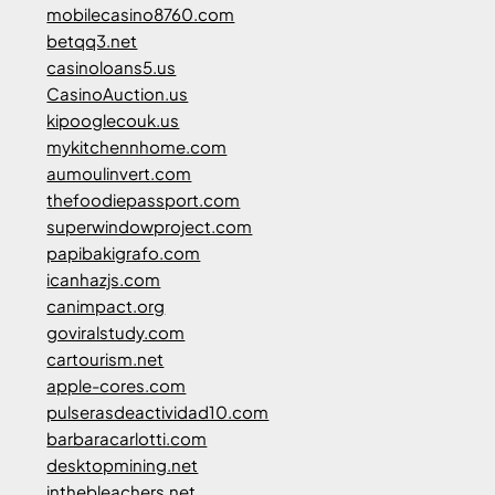
mobilecasino8760.com
betqq3.net
casinoloans5.us
CasinoAuction.us
kipooglecouk.us
mykitchennhome.com
aumoulinvert.com
thefoodiepassport.com
superwindowproject.com
papibakigrafo.com
icanhazjs.com
canimpact.org
goviralstudy.com
cartourism.net
apple-cores.com
pulserasdeactividad10.com
barbaracarlotti.com
desktopmining.net
inthebleachers.net