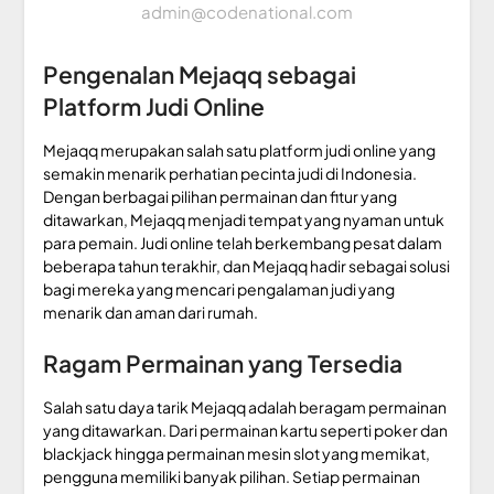
admin@codenational.com
Pengenalan Mejaqq sebagai
Platform Judi Online
Mejaqq merupakan salah satu platform judi online yang
semakin menarik perhatian pecinta judi di Indonesia.
Dengan berbagai pilihan permainan dan fitur yang
ditawarkan, Mejaqq menjadi tempat yang nyaman untuk
para pemain. Judi online telah berkembang pesat dalam
beberapa tahun terakhir, dan Mejaqq hadir sebagai solusi
bagi mereka yang mencari pengalaman judi yang
menarik dan aman dari rumah.
Ragam Permainan yang Tersedia
Salah satu daya tarik Mejaqq adalah beragam permainan
yang ditawarkan. Dari permainan kartu seperti poker dan
blackjack hingga permainan mesin slot yang memikat,
pengguna memiliki banyak pilihan. Setiap permainan