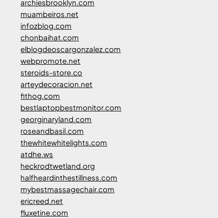
archiesbrooklyn.com
muambeiros.net
infozblog.com
chonbaihat.com
elblogdeoscargonzalez.com
webpromote.net
steroids-store.co
arteydecoracion.net
fithog.com
bestlaptopbestmonitor.com
georginaryland.com
roseandbasil.com
thewhitewhitelights.com
atdhe.ws
heckrodtwetland.org
halfheardinthestillness.com
mybestmassagechair.com
ericreed.net
fluxetine.com