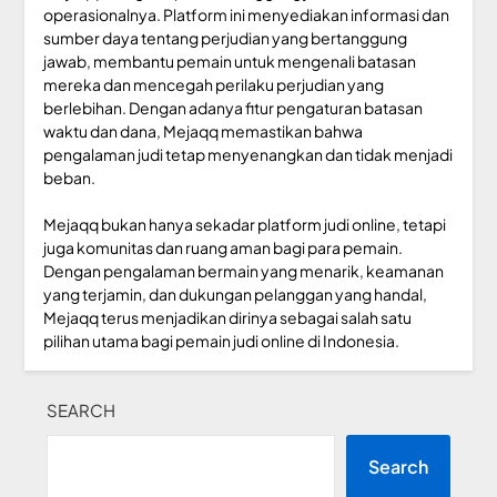
operasionalnya. Platform ini menyediakan informasi dan
sumber daya tentang perjudian yang bertanggung
jawab, membantu pemain untuk mengenali batasan
mereka dan mencegah perilaku perjudian yang
berlebihan. Dengan adanya fitur pengaturan batasan
waktu dan dana, Mejaqq memastikan bahwa
pengalaman judi tetap menyenangkan dan tidak menjadi
beban.
Mejaqq bukan hanya sekadar platform judi online, tetapi
juga komunitas dan ruang aman bagi para pemain.
Dengan pengalaman bermain yang menarik, keamanan
yang terjamin, dan dukungan pelanggan yang handal,
Mejaqq terus menjadikan dirinya sebagai salah satu
pilihan utama bagi pemain judi online di Indonesia.
SEARCH
Search