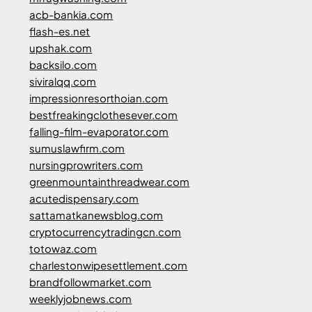
acb-bankia.com
flash-es.net
upshak.com
backsilo.com
siviralqq.com
impressionresorthoian.com
bestfreakingclothesever.com
falling-film-evaporator.com
sumuslawfirm.com
nursingprowriters.com
greenmountainthreadwear.com
acutedispensary.com
sattamatkanewsblog.com
cryptocurrencytradingcn.com
totowaz.com
charlestonwipesettlement.com
brandfollowmarket.com
weeklyjobnews.com