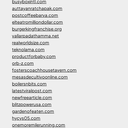
busyboxintl.com
auttayanratchapak.com
postcoffeebarva.com
elteatromilliondollar.com
burgerkingfranchise.org
vallarpadathamma.net
realworldsize.com
teknolama.com
productforbaby.com
orb-z.com
fosterscoachhousetavern.com
mesasdecultivoonline.com
boilersnbits.com
latestviralpost.com
newfreearticle.com
blitzpowerusa.com
gardenofeaten.com
hycys05.com
onemoremilerunning.com