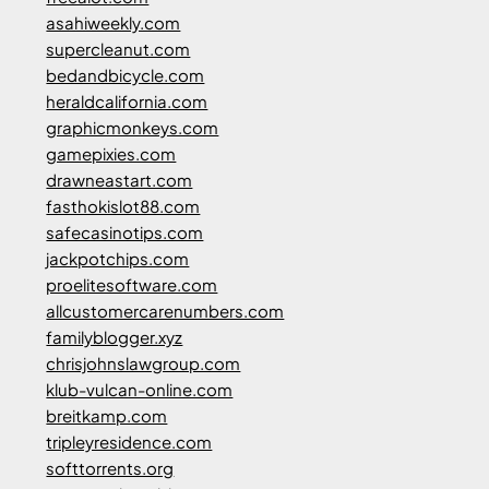
asahiweekly.com
supercleanut.com
bedandbicycle.com
heraldcalifornia.com
graphicmonkeys.com
gamepixies.com
drawneastart.com
fasthokislot88.com
safecasinotips.com
jackpotchips.com
proelitesoftware.com
allcustomercarenumbers.com
familyblogger.xyz
chrisjohnslawgroup.com
klub-vulcan-online.com
breitkamp.com
tripleyresidence.com
softtorrents.org