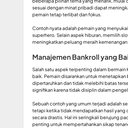
beberapa pilihan tema yang menarik, mulai d
sesuai dengan minat pribadi dapat menin
pemain tetap terlibat dan fokus.
Contoh nyata adalah pemain yang menyukai f
superhero. Selain aspek hiburan, memilih sl
meningkatkan peluang meraih kemenangan 
Manajemen Bankroll yang Ba
Salah satu aspek terpenting dalam bermain
baik. Pemain disarankan untuk menetapkan
dipertaruhkan dan tidak melebihi batas te
signifikan karena tidak disiplin dalam peng
Sebuah contoh yang umum terjadi adalah s
tetapi ketika tidak mendapatkan hasil yang
secara drastis. Hal ini seringkali berujung pa
penting untuk mempertahankan sikap tenang