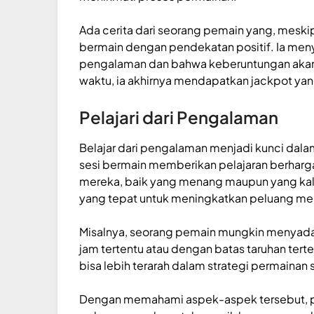
Ada cerita dari seorang pemain yang, meski
bermain dengan pendekatan positif. Ia meny
pengalaman dan bahwa keberuntungan akan 
waktu, ia akhirnya mendapatkan jackpot yan
Pelajari dari Pengalaman
Belajar dari pengalaman menjadi kunci dal
sesi bermain memberikan pelajaran berhar
mereka, baik yang menang maupun yang kal
yang tepat untuk meningkatkan peluang me
Misalnya, seorang pemain mungkin menyada
jam tertentu atau dengan batas taruhan tert
bisa lebih terarah dalam strategi permainan 
Dengan memahami aspek-aspek tersebut, p