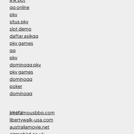
qq online
pkv
situs pkv
slot demo
daftar asikqq
pkv games
qq
pkv
dominoqq pkv
pkv games
dominoqq
poker
dominoqq
LINKS
jimsfamousbbq.com
libertywalk-usa.com
australiamovie.net
gizmobird.co.uk