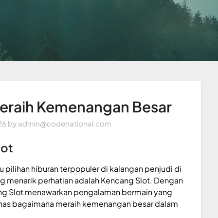
Meraih Kemenangan Besar
26
by
admin@codenational.com
lot
u pilihan hiburan terpopuler di kalangan penjudi di
ang menarik perhatian adalah Kencang Slot. Dengan
ncang Slot menawarkan pengalaman bermain yang
bahas bagaimana meraih kemenangan besar dalam