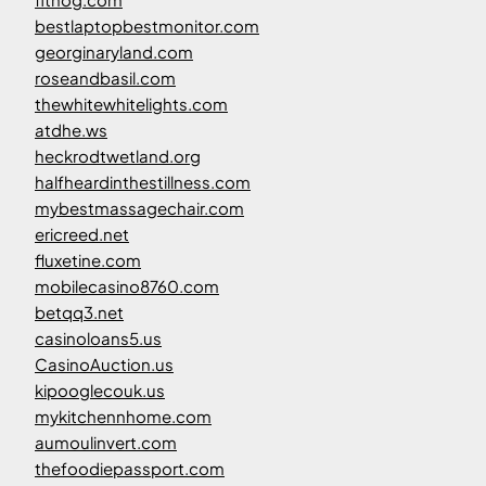
bestlaptopbestmonitor.com
georginaryland.com
roseandbasil.com
thewhitewhitelights.com
atdhe.ws
heckrodtwetland.org
halfheardinthestillness.com
mybestmassagechair.com
ericreed.net
fluxetine.com
mobilecasino8760.com
betqq3.net
casinoloans5.us
CasinoAuction.us
kipooglecouk.us
mykitchennhome.com
aumoulinvert.com
thefoodiepassport.com