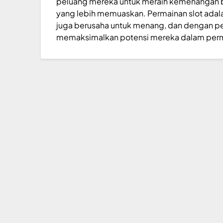
peluang mereka untuk meraih kemenangan
yang lebih memuaskan. Permainan slot ad
juga berusaha untuk menang, dan dengan p
memaksimalkan potensi mereka dalam perma