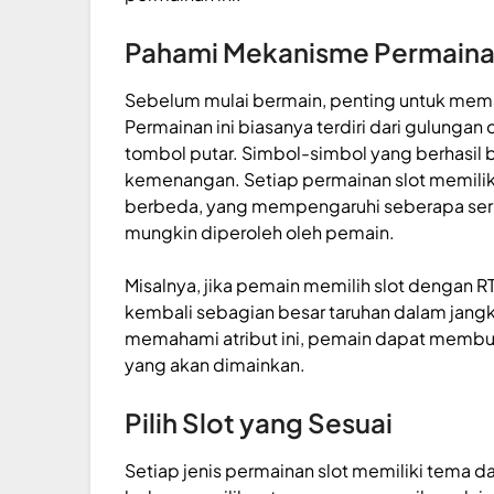
Pahami Mekanisme Permain
Sebelum mulai bermain, penting untuk me
Permainan ini biasanya terdiri dari gulunga
tombol putar. Simbol-simbol yang berhasil 
kemenangan. Setiap permainan slot memiliki v
berbeda, yang mempengaruhi seberapa ser
mungkin diperoleh oleh pemain.
Misalnya, jika pemain memilih slot dengan 
kembali sebagian besar taruhan dalam jangk
memahami atribut ini, pemain dapat membua
yang akan dimainkan.
Pilih Slot yang Sesuai
Setiap jenis permainan slot memiliki tema 