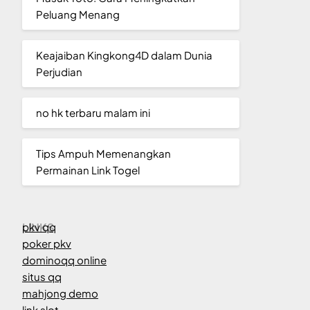
Peluang Menang
Keajaiban Kingkong4D dalam Dunia
Perjudian
no hk terbaru malam ini
Tips Ampuh Memenangkan
Permainan Link Togel
LINKS
pkv qq
poker pkv
dominoqq online
situs qq
mahjong demo
link slot