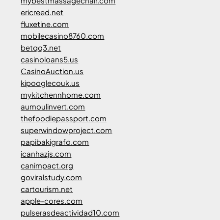
mybestmassagechair.com
ericreed.net
fluxetine.com
mobilecasino8760.com
betqq3.net
casinoloans5.us
CasinoAuction.us
kipooglecouk.us
mykitchennhome.com
aumoulinvert.com
thefoodiepassport.com
superwindowproject.com
papibakigrafo.com
icanhazjs.com
canimpact.org
goviralstudy.com
cartourism.net
apple-cores.com
pulserasdeactividad10.com