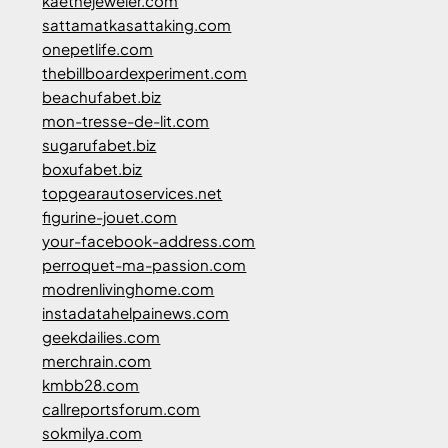
kaethejeweler.com
sattamatkasattaking.com
onepetlife.com
thebillboardexperiment.com
beachufabet.biz
mon-tresse-de-lit.com
sugarufabet.biz
boxufabet.biz
topgearautoservices.net
figurine-jouet.com
your-facebook-address.com
perroquet-ma-passion.com
modrenlivinghome.com
instadatahelpainews.com
geekdailies.com
merchrain.com
kmbb28.com
callreportsforum.com
sokmilya.com