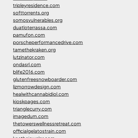
tripleyresidence.com
softtorrents.org
somosvulnerables.org
duatloterrassa.com
pamufon.com
porscheperformancedrive.com
tamethekraken.org
lutzinator.com
ondasrl.com
blife2016.com
glutenfreesnowboarder.com
lizmorrowdesign.com
healwithcannabidiol.com
kioskpages.com
trianglecurry.com
imagedum.com
thetowerswellnessretreat.com
officialgelatostrain.com