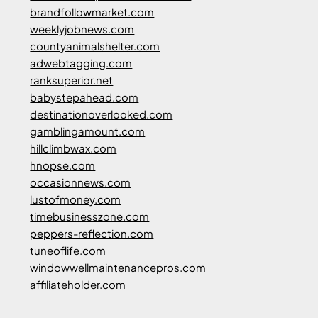
brandfollowmarket.com
weeklyjobnews.com
countyanimalshelter.com
adwebtagging.com
ranksuperior.net
babystepahead.com
destinationoverlooked.com
gamblingamount.com
hillclimbwax.com
hnopse.com
occasionnews.com
lustofmoney.com
timebusinesszone.com
peppers-reflection.com
tuneoflife.com
windowwellmaintenancepros.com
affiliateholder.com