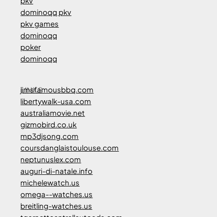
pkv
dominoqq pkv
pkv games
dominoqq
poker
dominoqq
LINKS
jimsfamousbbq.com
libertywalk-usa.com
australiamovie.net
gizmobird.co.uk
mp3djsong.com
coursdanglaistoulouse.com
neptunuslex.com
auguri-di-natale.info
michelewatch.us
omega--watches.us
breitling-watches.us