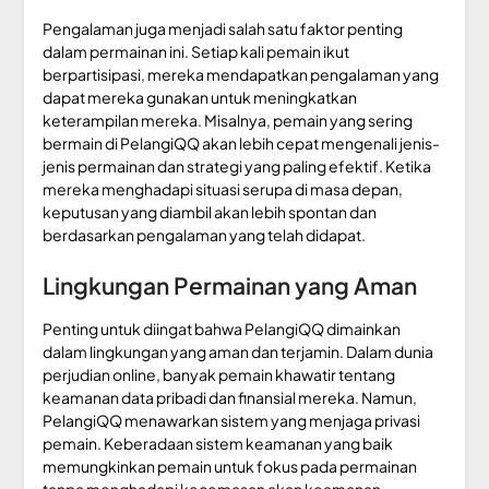
Pengalaman juga menjadi salah satu faktor penting
dalam permainan ini. Setiap kali pemain ikut
berpartisipasi, mereka mendapatkan pengalaman yang
dapat mereka gunakan untuk meningkatkan
keterampilan mereka. Misalnya, pemain yang sering
bermain di PelangiQQ akan lebih cepat mengenali jenis-
jenis permainan dan strategi yang paling efektif. Ketika
mereka menghadapi situasi serupa di masa depan,
keputusan yang diambil akan lebih spontan dan
berdasarkan pengalaman yang telah didapat.
Lingkungan Permainan yang Aman
Penting untuk diingat bahwa PelangiQQ dimainkan
dalam lingkungan yang aman dan terjamin. Dalam dunia
perjudian online, banyak pemain khawatir tentang
keamanan data pribadi dan finansial mereka. Namun,
PelangiQQ menawarkan sistem yang menjaga privasi
pemain. Keberadaan sistem keamanan yang baik
memungkinkan pemain untuk fokus pada permainan