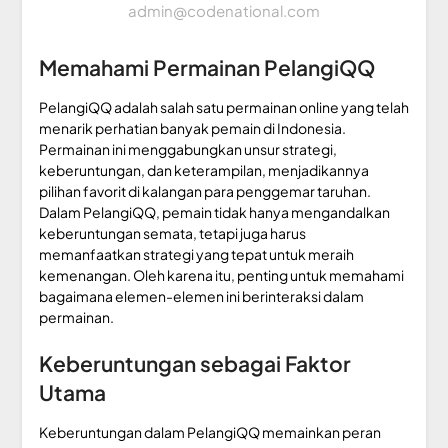
admin@codenational.com
Memahami Permainan PelangiQQ
PelangiQQ adalah salah satu permainan online yang telah
menarik perhatian banyak pemain di Indonesia.
Permainan ini menggabungkan unsur strategi,
keberuntungan, dan keterampilan, menjadikannya
pilihan favorit di kalangan para penggemar taruhan.
Dalam PelangiQQ, pemain tidak hanya mengandalkan
keberuntungan semata, tetapi juga harus
memanfaatkan strategi yang tepat untuk meraih
kemenangan. Oleh karena itu, penting untuk memahami
bagaimana elemen-elemen ini berinteraksi dalam
permainan.
Keberuntungan sebagai Faktor
Utama
Keberuntungan dalam PelangiQQ memainkan peran