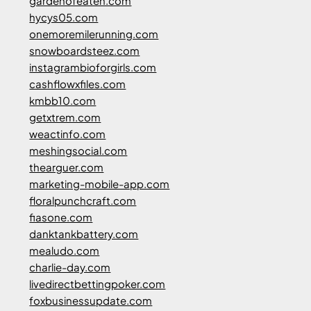
gardenofeaten.com
hycys05.com
onemoremilerunning.com
snowboardsteez.com
instagrambioforgirls.com
cashflowxfiles.com
kmbb10.com
getxtrem.com
weactinfo.com
meshingsocial.com
thearguer.com
marketing-mobile-app.com
floralpunchcraft.com
fiasone.com
danktankbattery.com
mealudo.com
charlie-day.com
livedirectbettingpoker.com
foxbusinessupdate.com