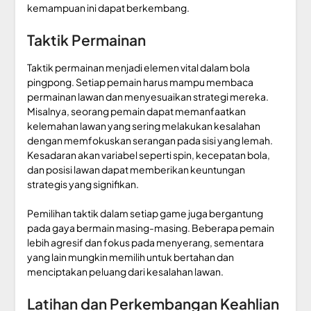
kemampuan ini dapat berkembang.
Taktik Permainan
Taktik permainan menjadi elemen vital dalam bola
pingpong. Setiap pemain harus mampu membaca
permainan lawan dan menyesuaikan strategi mereka.
Misalnya, seorang pemain dapat memanfaatkan
kelemahan lawan yang sering melakukan kesalahan
dengan memfokuskan serangan pada sisi yang lemah.
Kesadaran akan variabel seperti spin, kecepatan bola,
dan posisi lawan dapat memberikan keuntungan
strategis yang signifikan.
Pemilihan taktik dalam setiap game juga bergantung
pada gaya bermain masing-masing. Beberapa pemain
lebih agresif dan fokus pada menyerang, sementara
yang lain mungkin memilih untuk bertahan dan
menciptakan peluang dari kesalahan lawan.
Latihan dan Perkembangan Keahlian