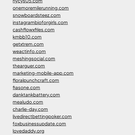
hycys05.com
onemoremilerunning.com
snowboardsteez.com
instagrambioforgirls.com
cashflowxfiles.com
kmbb10.com
getxtrem.com
weactinfo.com
meshingsocial.com
thearguer.com
marketing-mobile-app.com
floralpunchcraft.com
fiasone.com
danktankbattery.com
mealudo.com
charlie-day.com
livedirectbettingpoker.com
foxbusinessupdate.com
lovedaddy.org