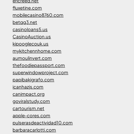
ericreed.net
fluxetine.com
mobilecasino8760.com
betqq3.net
casinoloans5.us
CasinoAuction.us
kipooglecouk.us
mykitchennhome.com
aumoulinvert.com
thefoodiepassport.com
superwindowproject.com
papibakigrafo.com
icanhazjs.com
canimpact.org
goviralstudy.com
cartourism.net
apple-cores.com
pulserasdeactividad10.com
barbaracarlotti.com