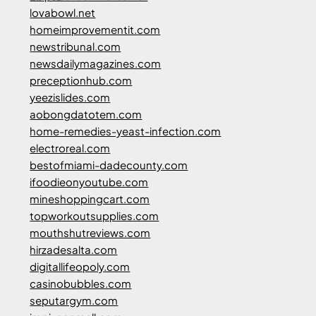
lovabowl.net
homeimprovementit.com
newstribunal.com
newsdailymagazines.com
preceptionhub.com
yeezislides.com
aobongdatotem.com
home-remedies-yeast-infection.com
electroreal.com
bestofmiami-dadecounty.com
ifoodieonyoutube.com
mineshoppingcart.com
topworkoutsupplies.com
mouthshutreviews.com
hirzadesalta.com
digitallifeopoly.com
casinobubbles.com
seputargym.com