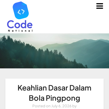
Keahlian Dasar Dalam
Bola Pingpong
Posted on
July 6, 2026
by