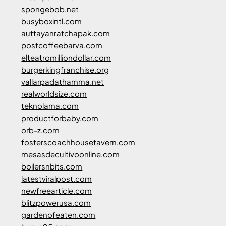
spongebob.net
busyboxintl.com
auttayanratchapak.com
postcoffeebarva.com
elteatromilliondollar.com
burgerkingfranchise.org
vallarpadathamma.net
realworldsize.com
teknolama.com
productforbaby.com
orb-z.com
fosterscoachhousetavern.com
mesasdecultivoonline.com
boilersnbits.com
latestviralpost.com
newfreearticle.com
blitzpowerusa.com
gardenofeaten.com