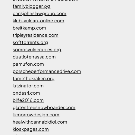
familyblogger.xyz
chrisjohnslawgroup.com
klub-vulcan-online.com
breitkamp.com
tripleyresidence.com
softtorrents.org
somosvulnerables.org
duatloterrassa.com
pamufon.com
porscheperformancedrive.com
tamethekraken.org
lutzinator.com
ondasrl.com
blife2016.com
glutenfreesnowboarder.com
lizmorrowdesign.com
healwithcannabidiol.com
kioskpages.com