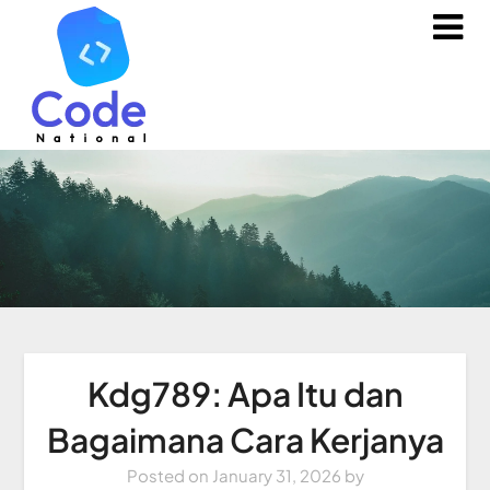
Kdg789: Apa Itu dan
Bagaimana Cara Kerjanya
Posted on
January 31, 2026
by