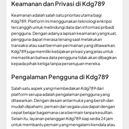
Keamanan dan Privasi di Kdg789
Keamanan adalah salah satu prioritas utama bagi
Kdg789. Platform ini menggunakan teknologi enkripsi
tercanggih untuk melindungi data dan informasi pribadi
pengguna. Dengan adanya lapisan keamanan yang kuat,
pengguna dapat merasa tenang saat melakukan
transaksi atau saat bermain permainan yang ditawarkan.
Kdg789 juga memiliki kebijakan privasi yang jelas untuk
memastikan bahwa data pengguna tidak akan dibagikan
kepada pihak ketiga tanpa persetujuan mereka.
Pengalaman Pengguna di Kdg789
Salah satu aspek yang membedakan Kdg789 dari
platform serupa adalah pengalaman pengguna yang
ditawarkan. Dengan desain antarmuka yang bersih dan
mudah dipahami, pemain dari segala usia dapat dengan
cepat belajar bagaimana cara bermain tanpa kesulitan.
Selain itu, layanan pelanggan Kdg789 siap sedia 24 jam
untuk membantu pemain yang mengalami kendala atau