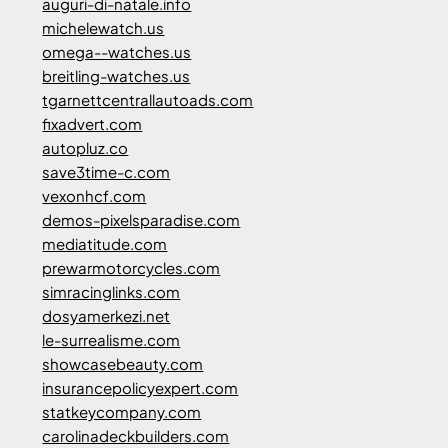
auguri-di-natale.info
michelewatch.us
omega--watches.us
breitling-watches.us
tgarnettcentrallautoads.com
fixadvert.com
autopluz.co
save3time-c.com
vexonhcf.com
demos-pixelsparadise.com
mediatitude.com
prewarmotorcycles.com
simracinglinks.com
dosyamerkezi.net
le-surrealisme.com
showcasebeauty.com
insurancepolicyexpert.com
statkeycompany.com
carolinadeckbuilders.com