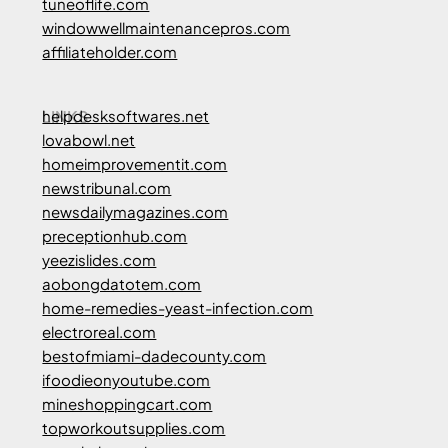
tuneoflife.com
windowwellmaintenancepros.com
affiliateholder.com
LINKS
helpdesksoftwares.net
lovabowl.net
homeimprovementit.com
newstribunal.com
newsdailymagazines.com
preceptionhub.com
yeezislides.com
aobongdatotem.com
home-remedies-yeast-infection.com
electroreal.com
bestofmiami-dadecounty.com
ifoodieonyoutube.com
mineshoppingcart.com
topworkoutsupplies.com