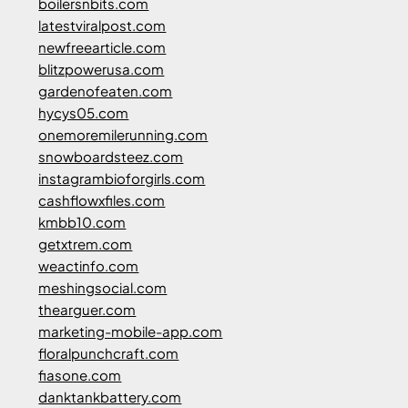
boilersnbits.com
latestviralpost.com
newfreearticle.com
blitzpowerusa.com
gardenofeaten.com
hycys05.com
onemoremilerunning.com
snowboardsteez.com
instagrambioforgirls.com
cashflowxfiles.com
kmbb10.com
getxtrem.com
weactinfo.com
meshingsocial.com
thearguer.com
marketing-mobile-app.com
floralpunchcraft.com
fiasone.com
danktankbattery.com