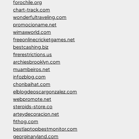
forochile.org
chart-track.com
wonderfultraveling.com
promocioname.net
wimaxworld.com
freeonlinecricketgames.net
bestcashing.biz
firerestrictions.us
archiesbrooklyn.com
muambeiros.net
infozblog.com
chonbaihat.com
elblogdeoscargonzalez.com
webpromote.net
steroids-store.co
arteydecoracion.net
fithog.com
bestlaptopbestmonitor.com
georginaryland.com