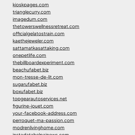
kioskpages.com
trianglecurry.com
imagedum.com
thetowerswellnessretreat.com
officialgelatostrain.com
kaethejeweler.com
sattamatkasattaking.com
onepetlife.com
thebillboardexperiment.com
beachufabet.biz
mon-tresse-de-lit.com
sugarufabet.biz
boxufabet.biz
topgearautoservices.net
figurine-jouet.com
your-facebook-address.com
perroquet-ma-passion.com
modrenlivinghome.com
instadatahelpainews.com