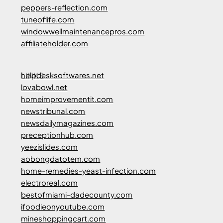
peppers-reflection.com
tuneoflife.com
windowwellmaintenancepros.com
affiliateholder.com
LINKS
helpdesksoftwares.net
lovabowl.net
homeimprovementit.com
newstribunal.com
newsdailymagazines.com
preceptionhub.com
yeezislides.com
aobongdatotem.com
home-remedies-yeast-infection.com
electroreal.com
bestofmiami-dadecounty.com
ifoodieonyoutube.com
mineshoppingcart.com