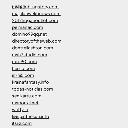
LINKS
mygamblingstory.com
majalahwekonews.com
2017hoganoutlet.com
pelmanec.com
domino99qq.net
directoryoftheweb.com
donttellashton.com
rush3studio.com
roro90.com
herzio.com
in-hi5.com
krainafantasy.info
todas-noticias.com
senikartu.com
rusportal.net
watty.io
livinginthesun.info
itsriz.com