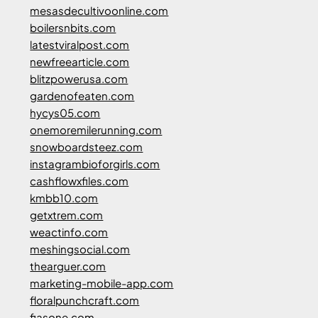
mesasdecultivoonline.com
boilersnbits.com
latestviralpost.com
newfreearticle.com
blitzpowerusa.com
gardenofeaten.com
hycys05.com
onemoremilerunning.com
snowboardsteez.com
instagrambioforgirls.com
cashflowxfiles.com
kmbb10.com
getxtrem.com
weactinfo.com
meshingsocial.com
thearguer.com
marketing-mobile-app.com
floralpunchcraft.com
fiasone.com