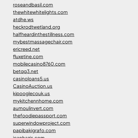
roseandbasil.com
thewhitewhitelights.com
atdhe.ws
heckrodtwetland.org
halfheardinthestillness.com
mybestmassagechair.com
ericreed.net
fluxetine.com
mobilecasino8760.com
betqq3.net
casinoloans5.us
CasinoAuction.us
kipooglecouk.us
mykitchennhome.com
aumoulinvert.com
thefoodiepassport.com
superwindowproject.com
papibakigrafo.com
icanhazjs.com