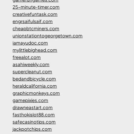
25-minute-timer.com
creativefuntask.com
engrsaifulsaif.com
cheapbtcminers.com
unionstationtogeorgetown.com
iamayudoc.com
mylittlebighead.com
freealot.com
asahiweekly.com
supercleanut.com
bedandbicycle.com
heraldcalifornia.com
graphicmonkeys.com
gamepixies.com
drawneastart.com
fasthokislot88.com
safecasinotips.com
jackpotchips.com