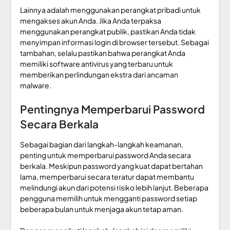
Lainnya adalah menggunakan perangkat pribadi untuk
mengakses akun Anda. Jika Anda terpaksa
menggunakan perangkat publik, pastikan Anda tidak
menyimpan informasi login di browser tersebut. Sebagai
tambahan, selalu pastikan bahwa perangkat Anda
memiliki software antivirus yang terbaru untuk
memberikan perlindungan ekstra dari ancaman
malware.
Pentingnya Memperbarui Password
Secara Berkala
Sebagai bagian dari langkah-langkah keamanan,
penting untuk memperbarui password Anda secara
berkala. Meskipun password yang kuat dapat bertahan
lama, memperbarui secara teratur dapat membantu
melindungi akun dari potensi risiko lebih lanjut. Beberapa
pengguna memilih untuk mengganti password setiap
beberapa bulan untuk menjaga akun tetap aman.