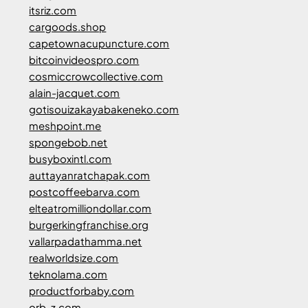
itsriz.com
cargoods.shop
capetownacupuncture.com
bitcoinvideospro.com
cosmiccrowcollective.com
alain-jacquet.com
gotisouizakayabakeneko.com
meshpoint.me
spongebob.net
busyboxintl.com
auttayanratchapak.com
postcoffeebarva.com
elteatromilliondollar.com
burgerkingfranchise.org
vallarpadathamma.net
realworldsize.com
teknolama.com
productforbaby.com
orb-z.com