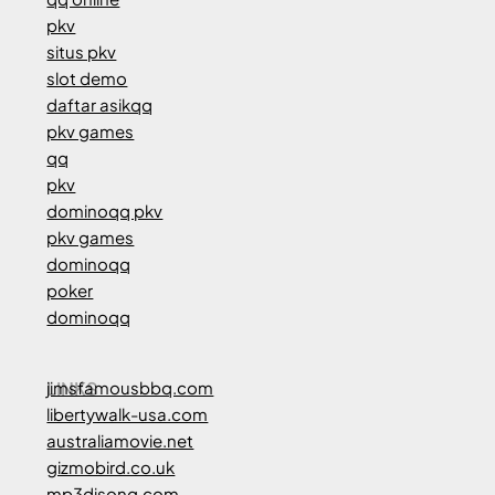
pkv
situs pkv
slot demo
daftar asikqq
pkv games
qq
pkv
dominoqq pkv
pkv games
dominoqq
poker
dominoqq
LINKS
jimsfamousbbq.com
libertywalk-usa.com
australiamovie.net
gizmobird.co.uk
mp3djsong.com