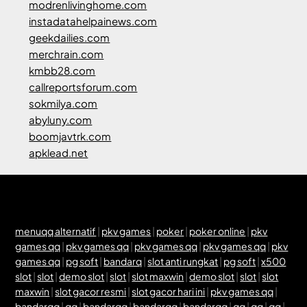
modrenlivinghome.com
instadatahelpainews.com
geekdailies.com
merchrain.com
kmbb28.com
callreportsforum.com
sokmilya.com
abyluny.com
boomjavtrk.com
apklead.net
menuqq alternatif
|
pkv games
|
poker
|
poker online
|
pkv
games qq
|
pkv games qq
|
pkv games qq
|
pkv games qq
|
pkv
games qq
|
pg soft
|
bandarq
|
slot anti rungkat
|
pg soft
|
x500
slot
|
slot
|
demo slot
|
slot
|
slot maxwin
|
demo slot
|
slot
|
slot
maxwin
|
slot gacor resmi
|
slot gacor hari ini
|
pkv games qq
|
bandarqq
|
qq
|
bandarqq
|
bandarqq
|
bandarqq
|
qq
|
qq
|
qq
|