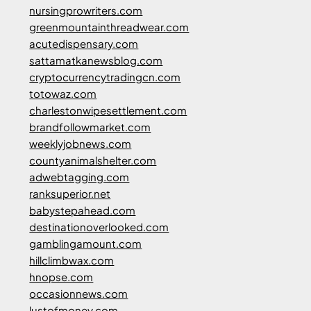
nursingprowriters.com
greenmountainthreadwear.com
acutedispensary.com
sattamatkanewsblog.com
cryptocurrencytradingcn.com
totowaz.com
charlestonwipesettlement.com
brandfollowmarket.com
weeklyjobnews.com
countyanimalshelter.com
adwebtagging.com
ranksuperior.net
babystepahead.com
destinationoverlooked.com
gamblingamount.com
hillclimbwax.com
hnopse.com
occasionnews.com
lustofmoney.com