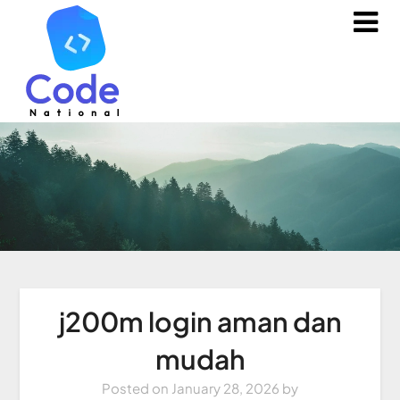
j200m login aman dan
mudah
Posted on
January 28, 2026
by