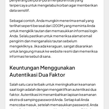
penyerang berpura-pura menjadi entitas yang
terpercaya untuk mengelabui korban agar memberikan
data sensitif.
Sebagai contoh, Anda mungkin menerima email yang
terlihat seperti berasal dari J200M yang meminta Anda
untuk mengklik tautan dan memasukkan informasi login
Anda. Selalu pastikan untuk memeriksa alamat email
pengirim dan menganalisis tautan sebelum
mengekliknya. Jika ada keraguan, sangat disarankan
untuk langsung masuk ke website resmi dan memeriksa
informasi tersebut di sana.
Keuntungan Menggunakan
Autentikasi Dua Faktor
Salah satu cara terbaik untuk meningkatkan keamanan
saat login adalah dengan mengaktifkan autentikasi dua
faktor. Autentikasi ini menambahkan lapisan keamanan
ekstra di samping password Anda. Setiap kali Anda
mencoba masuk, setelah memasukkan password, Anda