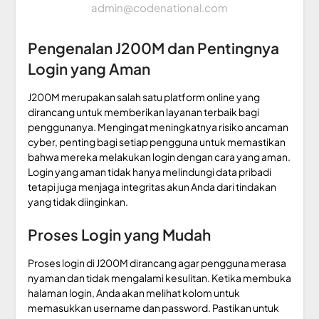
admin@codenational.com
Pengenalan J200M dan Pentingnya
Login yang Aman
J200M merupakan salah satu platform online yang
dirancang untuk memberikan layanan terbaik bagi
penggunanya. Mengingat meningkatnya risiko ancaman
cyber, penting bagi setiap pengguna untuk memastikan
bahwa mereka melakukan login dengan cara yang aman.
Login yang aman tidak hanya melindungi data pribadi
tetapi juga menjaga integritas akun Anda dari tindakan
yang tidak diinginkan.
Proses Login yang Mudah
Proses login di J200M dirancang agar pengguna merasa
nyaman dan tidak mengalami kesulitan. Ketika membuka
halaman login, Anda akan melihat kolom untuk
memasukkan username dan password. Pastikan untuk