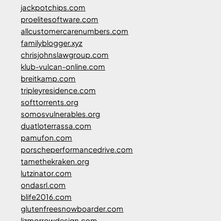
jackpotchips.com
proelitesoftware.com
allcustomercarenumbers.com
familyblogger.xyz
chrisjohnslawgroup.com
klub-vulcan-online.com
breitkamp.com
tripleyresidence.com
softtorrents.org
somosvulnerables.org
duatloterrassa.com
pamufon.com
porscheperformancedrive.com
tamethekraken.org
lutzinator.com
ondasrl.com
blife2016.com
glutenfreesnowboarder.com
lizmorrowdesign.com