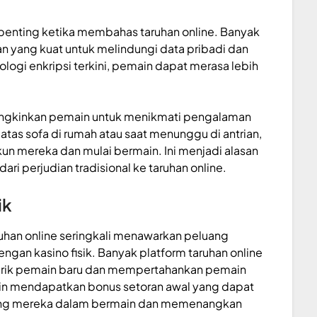
 penting ketika membahas taruhan online. Banyak
an yang kuat untuk melindungi data pribadi dan
ogi enkripsi terkini, pemain dapat merasa lebih
mungkinkan pemain untuk menikmati pengalaman
 atas sofa di rumah atau saat menunggu di antrian,
 mereka dan mulai bermain. Ini menjadi alasan
ri perjudian tradisional ke taruhan online.
ik
ruhan online seringkali menawarkan peluang
gan kasino fisik. Banyak platform taruhan online
rik pemain baru dan mempertahankan pemain
in mendapatkan bonus setoran awal yang dapat
ang mereka dalam bermain dan memenangkan