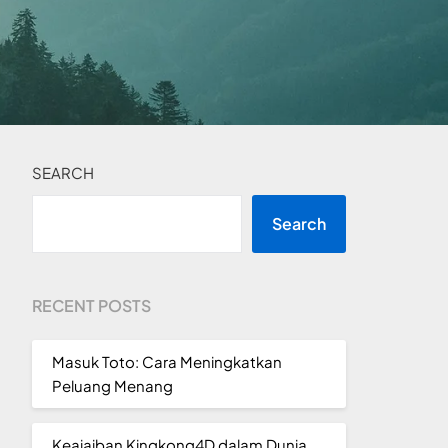
SEARCH
Search
RECENT POSTS
Masuk Toto: Cara Meningkatkan
Peluang Menang
Keajaiban Kingkong4D dalam Dunia