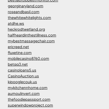
georginaryland.com
roseandbasil.com
thewhitewhitelights.com
atdhe.ws
heckrodtwetland.org
halfheardinthestillness.com
mybestmassagechair.com
ericreed.net
fluxetine.com
mobilecasino8760.com
betqq3.net
casinoloans5.us
CasinoAuction.us
kipooglecouk.us
mykitchennhome.com
aumoulinvert.com
thefoodiepassport.com
superwindowproject.com