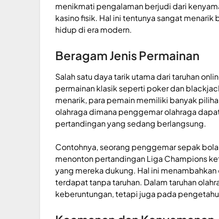
menikmati pengalaman berjudi dari kenyama
kasino fisik. Hal ini tentunya sangat menari
hidup di era modern.
Beragam Jenis Permainan
Salah satu daya tarik utama dari taruhan onli
permainan klasik seperti poker dan blackja
menarik, para pemain memiliki banyak pilihan 
olahraga dimana penggemar olahraga dapat 
pertandingan yang sedang berlangsung.
Contohnya, seorang penggemar sepak bola 
menonton pertandingan Liga Champions ket
yang mereka dukung. Hal ini menambahkan
terdapat tanpa taruhan. Dalam taruhan olah
keberuntungan, tetapi juga pada pengetahu