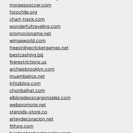
moraessoccer.com
forochile.org
chart-track.com
wonderfultraveling.com
promocioname.net
wimaxworld.com
freeonlinecricketgames.net
bestcashing.biz
firerestrictions.us
archiesbrooklyn.com
muambeiros.net
infozblog.com
chonbaihat.com
elblogdeoscargonzalez.com
webpromote.net
steroids-store.co
arteydecoracion.net
fithog.com
bestlaptopbestmonitor.com