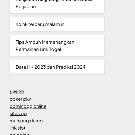
Perjudian
no hk terbaru malam ini
Tips Ampuh Memenangkan
Permainan Link Togel
Data HK 2023 dan Prediksi 2024
LINKS
pkv qq
poker pkv
dominoqq online
situs qq
mahjong demo
link slot
qq online