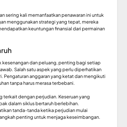
man sering kali memanfaatkan penawaran ini untuk
n menggunakan strategi yang tepat, mereka
ndapatkan keuntungan finansial dari permainan
aruh
 kesenangan dan peluang, penting bagi setiap
awab. Salah satu aspek yang perlu diperhatikan
ri. Pengaturan anggaran yang ketat dan mengikuti
ruhan tanpa harus merasa terbebani.
ng terkait dengan perjudian. Keseruan yang
ak dalam siklus bertaruh berlebihan.
ikan tanda-tanda ketika perjudian mulai
langkah penting untuk menjaga keseimbangan.