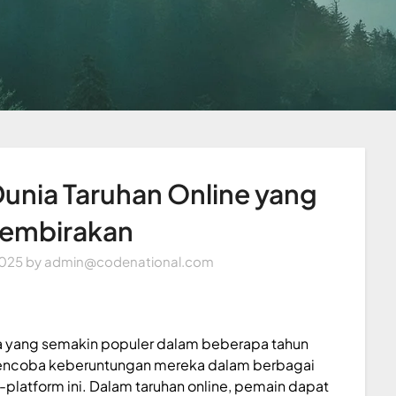
nia Taruhan Online yang
embirakan
2025
by
admin@codenational.com
na yang semakin populer dalam beberapa tahun
k mencoba keberuntungan mereka dalam berbagai
-platform ini. Dalam taruhan online, pemain dapat