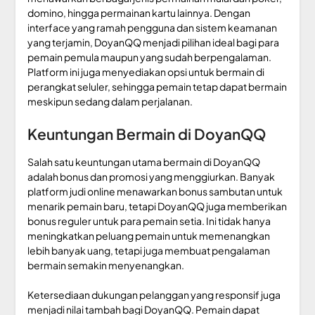
domino, hingga permainan kartu lainnya. Dengan
interface yang ramah pengguna dan sistem keamanan
yang terjamin, DoyanQQ menjadi pilihan ideal bagi para
pemain pemula maupun yang sudah berpengalaman.
Platform ini juga menyediakan opsi untuk bermain di
perangkat seluler, sehingga pemain tetap dapat bermain
meskipun sedang dalam perjalanan.
Keuntungan Bermain di DoyanQQ
Salah satu keuntungan utama bermain di DoyanQQ
adalah bonus dan promosi yang menggiurkan. Banyak
platform judi online menawarkan bonus sambutan untuk
menarik pemain baru, tetapi DoyanQQ juga memberikan
bonus reguler untuk para pemain setia. Ini tidak hanya
meningkatkan peluang pemain untuk memenangkan
lebih banyak uang, tetapi juga membuat pengalaman
bermain semakin menyenangkan.
Ketersediaan dukungan pelanggan yang responsif juga
menjadi nilai tambah bagi DoyanQQ. Pemain dapat