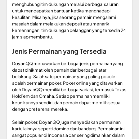
menghubungi tim dukungan melalui berbagai saluran
untuk mendapatkan bantuan ketika menghadapi
kesulitan. Misalnya, jika seorang pemain mengalami
masalah dalam melakukan deposit atau menarik
kemenangan, tim dukungan pelanggan yang tersedia 24
jam siap membantu.
Jenis Permainan yang Tersedia
DoyanQQ menawarkan berbagai jenis permainan yang
dapat dinikmati oleh pemain dari berbagai latar
belakang. Salah satu permainan yang paling populer
adalah permainan poker. Poker online yang ditawarkan
oleh DoyanQQ memiliki berbagai variasi, termasuk Texas
Hold’em dan Omaha. Setiap permainan memiliki
keunikannya sendiri, dan pemain dapat memilih sesuai
dengan preferensi mereka.
Selain poker, DoyanQQ juga menyediakan permainan
kartu lainnya seperti domino dan bandarq. Permainan ini
sangat populer di Indonesia dan sering dimainkan dalam