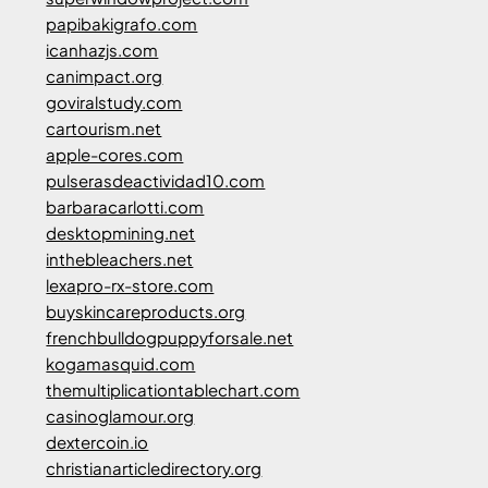
papibakigrafo.com
icanhazjs.com
canimpact.org
goviralstudy.com
cartourism.net
apple-cores.com
pulserasdeactividad10.com
barbaracarlotti.com
desktopmining.net
inthebleachers.net
lexapro-rx-store.com
buyskincareproducts.org
frenchbulldogpuppyforsale.net
kogamasquid.com
themultiplicationtablechart.com
casinoglamour.org
dextercoin.io
christianarticledirectory.org