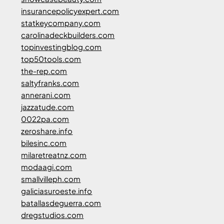
insurancepolicyexpert.com
statkeycompany.com
carolinadeckbuilders.com
topinvestingblog.com
top50tools.com
the-rep.com
saltyfranks.com
annerani.com
jazzatude.com
0022pa.com
zeroshare.info
bilesinc.com
milaretreatnz.com
modaagi.com
smallvilleph.com
galiciasuroeste.info
batallasdeguerra.com
dregstudios.com