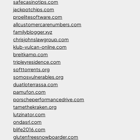
safecasinotips.com
jackpotchips.com
proelitesoftware.com
allcustomercarenumbers.com
familyblogger.xyz
chrisjohnslawgroup.com
klub-vulcan-online.com
breitkamp.com
tripleyresidence.com
softtorrents.org
somosvulnerables.org
duatloterrassa.com
pamufon.com
porscheperformancedrive.com
tamethekraken.org
lutzinator.com
ondasrl.com
blife2016.com
glutenfreesnowboarder.com