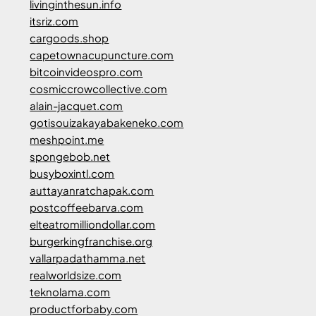
livinginthesun.info
itsriz.com
cargoods.shop
capetownacupuncture.com
bitcoinvideospro.com
cosmiccrowcollective.com
alain-jacquet.com
gotisouizakayabakeneko.com
meshpoint.me
spongebob.net
busyboxintl.com
auttayanratchapak.com
postcoffeebarva.com
elteatromilliondollar.com
burgerkingfranchise.org
vallarpadathamma.net
realworldsize.com
teknolama.com
productforbaby.com