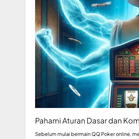
Pahami Aturan Dasar dan Kom
Sebelum mulai bermain QQ Poker online, m