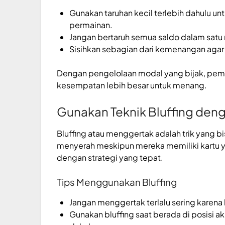
Gunakan taruhan kecil terlebih dahulu un
permainan.
Jangan bertaruh semua saldo dalam satu 
Sisihkan sebagian dari kemenangan agar 
Dengan pengelolaan modal yang bijak, pemai
kesempatan lebih besar untuk menang.
Gunakan Teknik Bluffing den
Bluffing atau menggertak adalah trik yang 
menyerah meskipun mereka memiliki kartu yan
dengan strategi yang tepat.
Tips Menggunakan Bluffing
Jangan menggertak terlalu sering karen
Gunakan bluffing saat berada di posisi ak