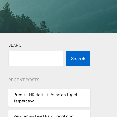
SEARCH
Search
RECENT POSTS
Prediksi HK Hari Ini: Ramalan Togel
Terpercaya
Pengertian Live Draw Hongkong: