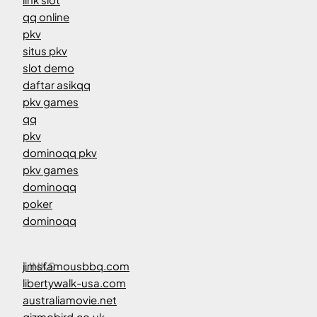
qq online
pkv
situs pkv
slot demo
daftar asikqq
pkv games
qq
pkv
dominoqq pkv
pkv games
dominoqq
poker
dominoqq
LINKS
jimsfamousbbq.com
libertywalk-usa.com
australiamovie.net
gizmobird.co.uk