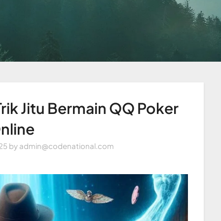
Trik Jitu Bermain QQ Poker
nline
25
by
admin@codenational.com