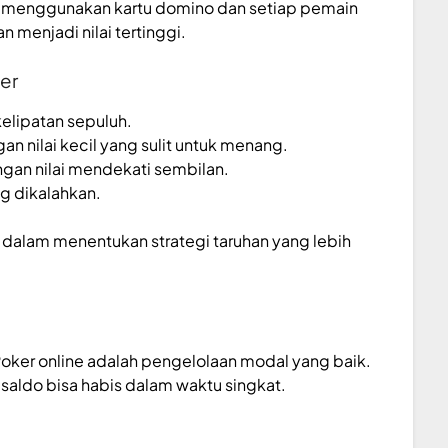
ni menggunakan kartu domino dan setiap pemain
menjadi nilai tertinggi.
er
 kelipatan sepuluh.
an nilai kecil yang sulit untuk menang.
ngan nilai mendekati sembilan.
ng dikalahkan.
alam menentukan strategi taruhan yang lebih
oker online adalah pengelolaan modal yang baik.
 saldo bisa habis dalam waktu singkat.