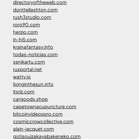
directoryoftheweb.com
donttellashton.com
rush3studio.com
roro90.com
herzio.com
in-hi5.com
krainafantasy.info
todas-noticias.com
senikartu.com
rusportal.net
watty.io
livinginthesun.info
itsriz.com
cargoods.shop
capetownacupuncture.com
bitcoinvideospro.com
cosmiccrowcollective.com
alain-jacquet.com
gotisouizakayabakeneko.com