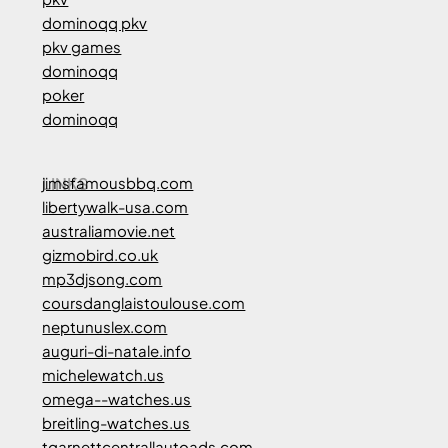
dominoqq pkv
pkv games
dominoqq
poker
dominoqq
LINKS
jimsfamousbbq.com
libertywalk-usa.com
australiamovie.net
gizmobird.co.uk
mp3djsong.com
coursdanglaistoulouse.com
neptunuslex.com
auguri-di-natale.info
michelewatch.us
omega--watches.us
breitling-watches.us
tgarnettcentrallautoads.com