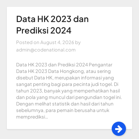
Data HK 2023 dan
Prediksi 2024
Posted on
August 4, 2026
by
admin@codenational.com
Data HK 2023 dan Prediksi 2024 Pengantar
Data HK 2023 Data Hongkong, atau sering
disebut Data HK, merupakan informasi yang
sangat penting bagi para pecinta judi togel. Di
tahun 2023, banyak yang memperhatikan hasil
dan pola yang muncul dari pengundian togel ini.
Dengan melihat statistik dan hasil dari tahun
sebelumnya, para pemain berusaha untuk
memprediksi…