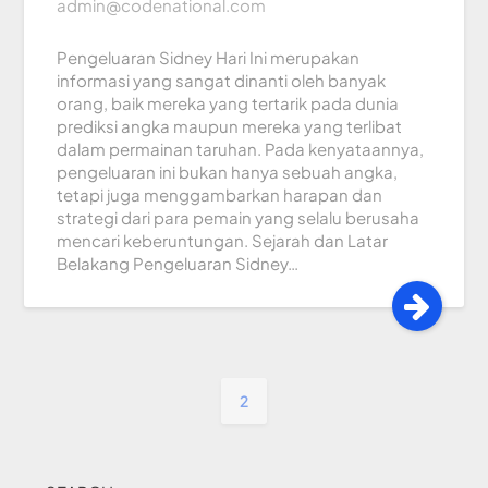
admin@codenational.com
Pengeluaran Sidney Hari Ini merupakan
informasi yang sangat dinanti oleh banyak
orang, baik mereka yang tertarik pada dunia
prediksi angka maupun mereka yang terlibat
dalam permainan taruhan. Pada kenyataannya,
pengeluaran ini bukan hanya sebuah angka,
tetapi juga menggambarkan harapan dan
strategi dari para pemain yang selalu berusaha
mencari keberuntungan. Sejarah dan Latar
Belakang Pengeluaran Sidney…
2