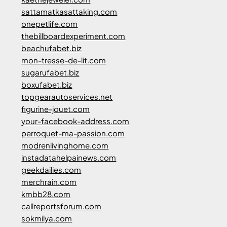
sattamatkasattaking.com
onepetlife.com
thebillboardexperiment.com
beachufabet.biz
mon-tresse-de-lit.com
sugarufabet.biz
boxufabet.biz
topgearautoservices.net
figurine-jouet.com
your-facebook-address.com
perroquet-ma-passion.com
modrenlivinghome.com
instadatahelpainews.com
geekdailies.com
merchrain.com
kmbb28.com
callreportsforum.com
sokmilya.com