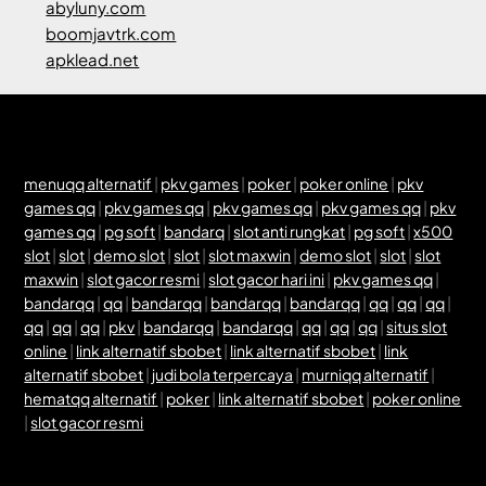
abyluny.com
boomjavtrk.com
apklead.net
menuqq alternatif
|
pkv games
|
poker
|
poker online
|
pkv
games qq
|
pkv games qq
|
pkv games qq
|
pkv games qq
|
pkv
games qq
|
pg soft
|
bandarq
|
slot anti rungkat
|
pg soft
|
x500
slot
|
slot
|
demo slot
|
slot
|
slot maxwin
|
demo slot
|
slot
|
slot
maxwin
|
slot gacor resmi
|
slot gacor hari ini
|
pkv games qq
|
bandarqq
|
qq
|
bandarqq
|
bandarqq
|
bandarqq
|
qq
|
qq
|
qq
|
qq
|
qq
|
qq
|
pkv
|
bandarqq
|
bandarqq
|
qq
|
qq
|
qq
|
situs slot
online
|
link alternatif sbobet
|
link alternatif sbobet
|
link
alternatif sbobet
|
judi bola terpercaya
|
murniqq alternatif
|
hematqq alternatif
|
poker
|
link alternatif sbobet
|
poker online
|
slot gacor resmi