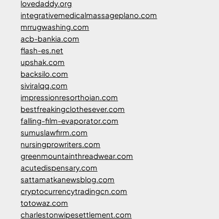
lovedaddy.org
integrativemedicalmassageplano.com
mrrugwashing.com
acb-bankia.com
flash-es.net
upshak.com
backsilo.com
siviralqq.com
impressionresorthoian.com
bestfreakingclothesever.com
falling-film-evaporator.com
sumuslawfirm.com
nursingprowriters.com
greenmountainthreadwear.com
acutedispensary.com
sattamatkanewsblog.com
cryptocurrencytradingcn.com
totowaz.com
charlestonwipesettlement.com