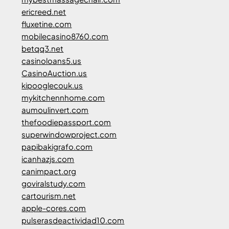
ericreed.net
fluxetine.com
mobilecasino8760.com
betqq3.net
casinoloans5.us
CasinoAuction.us
kipooglecouk.us
mykitchennhome.com
aumoulinvert.com
thefoodiepassport.com
superwindowproject.com
papibakigrafo.com
icanhazjs.com
canimpact.org
goviralstudy.com
cartourism.net
apple-cores.com
pulserasdeactividad10.com