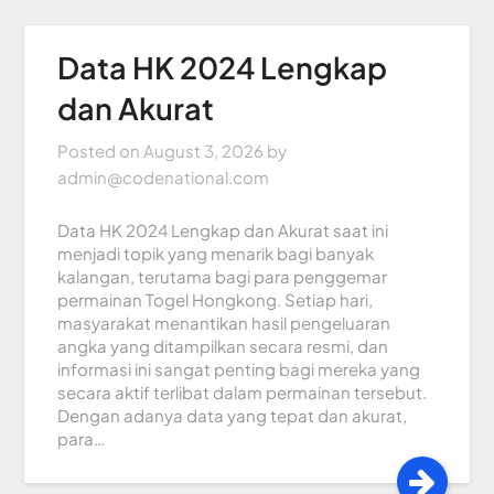
Data HK 2024 Lengkap
dan Akurat
Posted on
August 3, 2026
by
admin@codenational.com
Data HK 2024 Lengkap dan Akurat saat ini
menjadi topik yang menarik bagi banyak
kalangan, terutama bagi para penggemar
permainan Togel Hongkong. Setiap hari,
masyarakat menantikan hasil pengeluaran
angka yang ditampilkan secara resmi, dan
informasi ini sangat penting bagi mereka yang
secara aktif terlibat dalam permainan tersebut.
Dengan adanya data yang tepat dan akurat,
para…