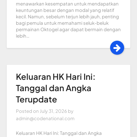
menawarkan kesempatan untuk mendapatkan
keuntungan besar dengan modal yang relatif
kecil. Namun, sebelum terjun lebih jauh, penting
bagi pemula untuk memahami seluk-beluk
permainan Oktogel agar dapat bermain dengan
lebih…
Keluaran HK Hari Ini:
Tanggal dan Angka
Terupdate
Posted on
July 31, 2026
by
admin@codenational.com
Keluaran HK Hari Ini: Tanggal dan Angka